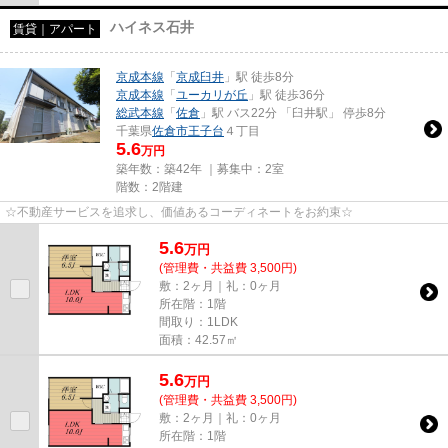
ハイネス石井
賃貸｜アパート
京成本線
「
京成臼井
」駅 徒歩8分
京成本線
「
ユーカリが丘
」駅 徒歩36分
総武本線
「
佐倉
」駅 バス22分 「臼井駅」 停歩8分
千葉県
佐倉市
王子台
４丁目
5.6
万円
築年数：築42年 ｜募集中：
2室
階数：2階建
☆不動産サービスを追求し、価値あるコーディネートをお約束☆
5.6
万
円
(管理費・共益費 3,500円)
敷：2ヶ月｜礼：0ヶ月
所在階：1階
間取り：1LDK
面積：42.57㎡
5.6
万
円
(管理費・共益費 3,500円)
敷：2ヶ月｜礼：0ヶ月
所在階：1階