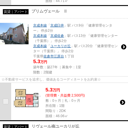
面積：44.71㎡
プリムヴェール Ⅱ
賃貸｜アパート
京成本線
「
京成臼井
」駅 バス9分 「健康管理センタ
ー」 停歩2分
京成本線
「
京成佐倉
」駅 バス13分 「健康管理センター
（千葉県）」 停歩2分
京成本線
「
ユーカリが丘
」駅 バス20分 「健康管理セン
ター（千葉県）」 停歩2分
千葉県
佐倉市
江原台
１丁目
5.3
万円
築年数：築27年 ｜募集中：
1室
階数：2階建
☆不動産サービスを追求し、価値あるコーディネートをお約束☆
5.3
万
円
(管理費・共益費 2,500円)
敷：0ヶ月｜礼：0ヶ月
所在階：1階
間取り：2DK
面積：46.06㎡
リヴェール南ユーカリが丘
賃貸｜アパート