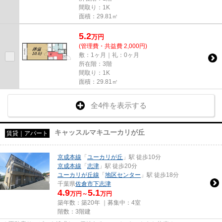
間取り：1K
面積：29.81㎡
5.2
万
円
(管理費・共益費 2,000円)
敷：1ヶ月｜礼：0ヶ月
所在階：3階
間取り：1K
面積：29.81㎡
全4件を表示する
キャッスルマキユーカリが丘
賃貸｜アパート
京成本線
「
ユーカリが丘
」駅 徒歩10分
京成本線
「
志津
」駅 徒歩20分
ユーカリが丘線
「
地区センター
」駅 徒歩18分
千葉県
佐倉市
下志津
4.9
5.1
万円～
万円
築年数：築20年 ｜募集中：
4室
階数：3階建