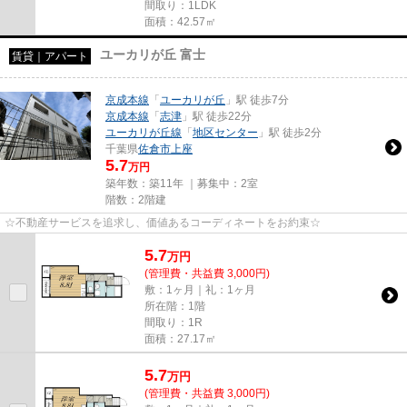
間取り：1LDK
面積：42.57㎡
ユーカリが丘 富士
賃貸｜アパート
京成本線
「
ユーカリが丘
」駅 徒歩7分
京成本線
「
志津
」駅 徒歩22分
ユーカリが丘線
「
地区センター
」駅 徒歩2分
千葉県
佐倉市
上座
5.7
万円
築年数：築11年 ｜募集中：
2室
階数：2階建
☆不動産サービスを追求し、価値あるコーディネートをお約束☆
5.7
万
円
(管理費・共益費 3,000円)
敷：1ヶ月｜礼：1ヶ月
所在階：1階
間取り：1R
面積：27.17㎡
5.7
万
円
(管理費・共益費 3,000円)