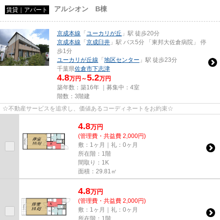
アルシオン B棟
賃貸｜アパート
京成本線
「
ユーカリが丘
」駅 徒歩20分
京成本線
「
京成臼井
」駅 バス5分 「東邦大佐倉病院」 停
歩1分
ユーカリが丘線
「
地区センター
」駅 徒歩23分
千葉県
佐倉市
下志津
4.8
5.2
万円～
万円
築年数：築16年 ｜募集中：
4室
階数：3階建
☆不動産サービスを追求し、価値あるコーディネートをお約束☆
4.8
万
円
(管理費・共益費 2,000円)
敷：1ヶ月｜礼：0ヶ月
所在階：1階
間取り：1K
面積：29.81㎡
4.8
万
円
(管理費・共益費 2,000円)
敷：1ヶ月｜礼：0ヶ月
所在階：1階