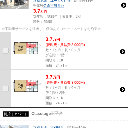
京成本線
「
ユーカリが丘
」駅 徒歩33分
千葉県
佐倉市
臼井台
3.7
万円
築年数：築29年 ｜募集中：
2室
階数：2階建
☆不動産サービスを追求し、価値あるコーディネートをお約束☆
3.7
万
円
(管理費・共益費 3,000円)
敷：1ヶ月｜礼：0ヶ月
所在階：2階
間取り：1K
面積：24.71㎡
3.7
万
円
(管理費・共益費 3,000円)
敷：1ヶ月｜礼：0ヶ月
所在階：2階
間取り：1K
面積：24.71㎡
Classtage王子台
賃貸｜アパート
京成本線
「
京成臼井
」駅 徒歩10分