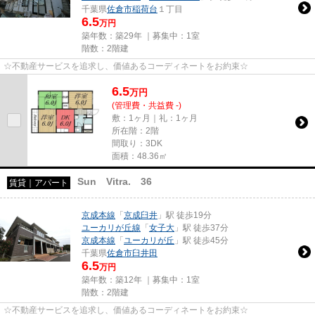
千葉県
佐倉市
稲荷台
１丁目
6.5
万円
築年数：築29年 ｜募集中：
1室
階数：2階建
☆不動産サービスを追求し、価値あるコーディネートをお約束☆
6.5
万
円
(管理費・共益費 -)
敷：1ヶ月｜礼：1ヶ月
所在階：2階
間取り：3DK
面積：48.36㎡
Sun Vitra. 36
賃貸｜アパート
京成本線
「
京成臼井
」駅 徒歩19分
ユーカリが丘線
「
女子大
」駅 徒歩37分
京成本線
「
ユーカリが丘
」駅 徒歩45分
千葉県
佐倉市
臼井田
6.5
万円
築年数：築12年 ｜募集中：
1室
階数：2階建
☆不動産サービスを追求し、価値あるコーディネートをお約束☆