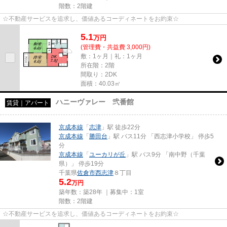
階数：2階建
☆不動産サービスを追求し、価値あるコーディネートをお約束☆
5.1
万
円
(管理費・共益費 3,000円)
敷：1ヶ月｜礼：1ヶ月
所在階：2階
間取り：2DK
面積：40.03㎡
ハニーヴァレー 弐番館
賃貸｜アパート
京成本線
「
志津
」駅 徒歩22分
京成本線
「
勝田台
」駅 バス11分 「西志津小学校」 停歩5
分
京成本線
「
ユーカリが丘
」駅 バス9分 「南中野（千葉
県）」 停歩19分
千葉県
佐倉市
西志津
８丁目
5.2
万円
築年数：築28年 ｜募集中：
1室
階数：2階建
☆不動産サービスを追求し、価値あるコーディネートをお約束☆