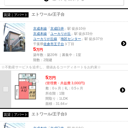
エトワール/王子台
賃貸｜アパート
京成本線
「
京成臼井
」駅 徒歩10分
京成本線
「
ユーカリが丘
」駅 徒歩33分
ユーカリが丘線
「
地区センター
」駅 徒歩37分
千葉県
佐倉市
王子台
３丁目
5
万円
築年数：築20年 ｜募集中：
1室
階数：2階建
☆不動産サービスを追求し、価値あるコーディネートをお約束☆
5
万
円
(管理費・共益費 3,000円)
敷：0ヶ月｜礼：0.5ヶ月
所在階：1階
間取り：1LDK
面積：31.64㎡
エトワール/王子台3
賃貸｜アパート