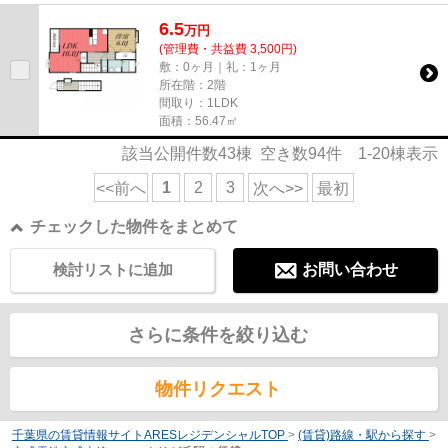
6.5
万
円
(管理費・共益費 3,500円)
敷：0ヶ月｜礼：1ヶ月
所在階：2階
間取り：1LDK
面積：56.47㎡
該当公開件数
43
棟 空き数
94
件
1-20
棟表示
1
2
3
<<前へ
次へ>>
最初
チェックした物件をまとめて
検討リストに追加
お問い合わせ
さらに条件を絞り込む
物件リクエスト
千葉県の賃貸情報サイトARESレジデンシャルTOP
>
(賃貸)路線・駅から探す
>