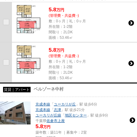
5.8
万
円
(管理費・共益費 -)
敷：0ヶ月｜礼：0ヶ月
所在階：1-2階
間取り：2LDK
面積：53.46㎡
5.8
万
円
(管理費・共益費 -)
敷：0ヶ月｜礼：0ヶ月
所在階：1-2階
間取り：2LDK
面積：53.46㎡
ベルゾーネ中村
賃貸｜アパート
京成本線
「
ユーカリが丘
」駅 徒歩6分
京成本線
「
志津
」駅 徒歩21分
ユーカリが丘線
「
地区センター
」駅 徒歩9分
千葉県
佐倉市
上座
5.8
万円
築年数：築11年 ｜募集中：
2室