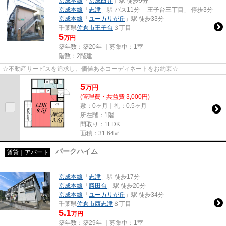
京成本線
「
京成臼井
」駅 徒歩9分
京成本線
「
志津
」駅 バス11分 「王子台三丁目」 停歩3分
京成本線
「
ユーカリが丘
」駅 徒歩33分
千葉県
佐倉市
王子台
３丁目
5
万円
築年数：築20年 ｜募集中：
1室
階数：2階建
☆不動産サービスを追求し、価値あるコーディネートをお約束☆
5
万
円
(管理費・共益費 3,000円)
敷：0ヶ月｜礼：0.5ヶ月
所在階：1階
間取り：1LDK
面積：31.64㎡
パークハイム
賃貸｜アパート
京成本線
「
志津
」駅 徒歩17分
京成本線
「
勝田台
」駅 徒歩20分
京成本線
「
ユーカリが丘
」駅 徒歩34分
千葉県
佐倉市
西志津
８丁目
5.1
万円
築年数：築29年 ｜募集中：
1室