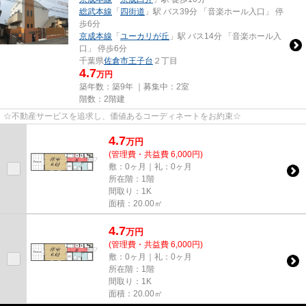
総武本線
「
四街道
」駅 バス39分 「音楽ホール入口」 停
歩6分
京成本線
「
ユーカリが丘
」駅 バス14分 「音楽ホール入
口」 停歩6分
千葉県
佐倉市
王子台
２丁目
4.7
万円
築年数：築9年 ｜募集中：
2室
階数：2階建
☆不動産サービスを追求し、価値あるコーディネートをお約束☆
4.7
万
円
(管理費・共益費 6,000円)
敷：0ヶ月｜礼：0ヶ月
所在階：1階
間取り：1K
面積：20.00㎡
4.7
万
円
(管理費・共益費 6,000円)
敷：0ヶ月｜礼：0ヶ月
所在階：1階
間取り：1K
面積：20.00㎡