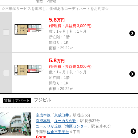
階数：2階建
☆不動産サービスを追求し、価値あるコーディネートをお約束☆
5.8
万
円
(管理費・共益費 3,000円)
敷：1ヶ月｜礼：1ヶ月
所在階：1階
間取り：1K
面積：29.22㎡
5.8
万
円
(管理費・共益費 3,000円)
敷：1ヶ月｜礼：1ヶ月
所在階：1階
間取り：1K
面積：29.22㎡
フジビル
賃貸｜アパート
京成本線
「
京成臼井
」駅 徒歩5分
京成本線
「
ユーカリが丘
」駅 徒歩37分
ユーカリが丘線
「
地区センター
」駅 徒歩40分
千葉県
佐倉市
王子台
４丁目
6
万円