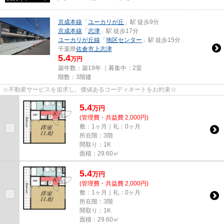
京成本線
「
ユーカリが丘
」駅 徒歩9分
京成本線
「
志津
」駅 徒歩17分
ユーカリが丘線
「
地区センター
」駅 徒歩15分
千葉県
佐倉市
上志津
5.4
万円
築年数：築19年 ｜募集中：
2室
階数：3階建
☆不動産サービスを追求し、価値あるコーディネートをお約束☆
5.4
万
円
(管理費・共益費 2,000円)
敷：1ヶ月｜礼：0ヶ月
所在階：3階
間取り：1K
面積：29.60㎡
5.4
万
円
(管理費・共益費 2,000円)
敷：1ヶ月｜礼：0ヶ月
所在階：3階
間取り：1K
面積：29.60㎡