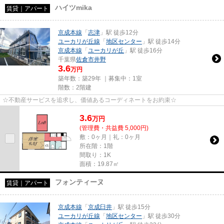
ハイツmika
賃貸｜アパート
京成本線
「
志津
」駅 徒歩12分
ユーカリが丘線
「
地区センター
」駅 徒歩14分
京成本線
「
ユーカリが丘
」駅 徒歩16分
千葉県
佐倉市
井野
3.6
万円
築年数：築29年 ｜募集中：
1室
階数：2階建
☆不動産サービスを追求し、価値あるコーディネートをお約束☆
3.6
万
円
(管理費・共益費 5,000円)
敷：0ヶ月｜礼：0ヶ月
所在階：1階
間取り：1K
面積：19.87㎡
フォンティーヌ
賃貸｜アパート
京成本線
「
京成臼井
」駅 徒歩15分
ユーカリが丘線
「
地区センター
」駅 徒歩30分