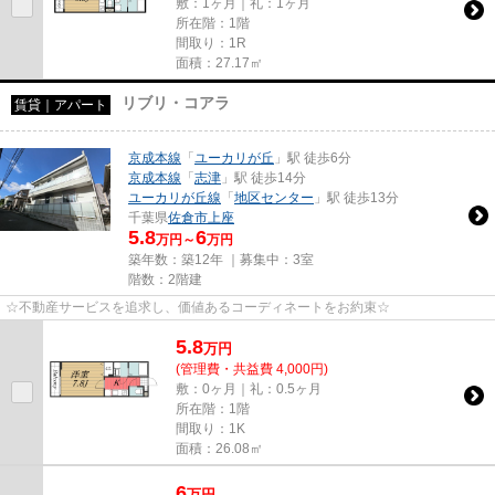
敷：1ヶ月｜礼：1ヶ月
所在階：1階
間取り：1R
面積：27.17㎡
リブリ・コアラ
賃貸｜アパート
京成本線
「
ユーカリが丘
」駅 徒歩6分
京成本線
「
志津
」駅 徒歩14分
ユーカリが丘線
「
地区センター
」駅 徒歩13分
千葉県
佐倉市
上座
5.8
6
万円～
万円
築年数：築12年 ｜募集中：
3室
階数：2階建
☆不動産サービスを追求し、価値あるコーディネートをお約束☆
5.8
万
円
(管理費・共益費 4,000円)
敷：0ヶ月｜礼：0.5ヶ月
所在階：1階
間取り：1K
面積：26.08㎡
6
万
円