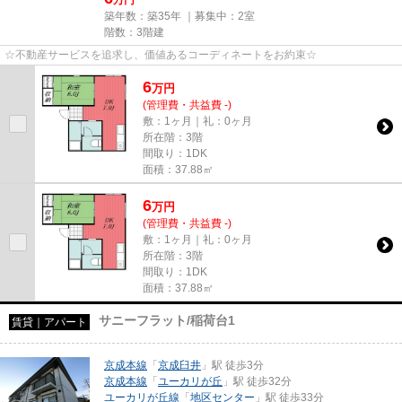
築年数：築35年 ｜募集中：
2室
階数：3階建
☆不動産サービスを追求し、価値あるコーディネートをお約束☆
6
万
円
(管理費・共益費 -)
敷：1ヶ月｜礼：0ヶ月
所在階：3階
間取り：1DK
面積：37.88㎡
6
万
円
(管理費・共益費 -)
敷：1ヶ月｜礼：0ヶ月
所在階：3階
間取り：1DK
面積：37.88㎡
サニーフラット/稲荷台1
賃貸｜アパート
京成本線
「
京成臼井
」駅 徒歩3分
京成本線
「
ユーカリが丘
」駅 徒歩32分
ユーカリが丘線
「
地区センター
」駅 徒歩33分