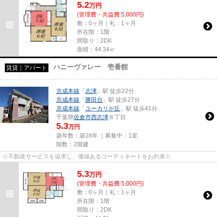
5.2
万
円
(管理費・共益費 5,000円)
敷：0ヶ月｜礼：1ヶ月
所在階：1階
間取り：2DK
面積：44.34㎡
ハニーヴァレー 壱番館
賃貸｜アパート
京成本線
「
志津
」駅 徒歩22分
京成本線
「
勝田台
」駅 徒歩27分
京成本線
「
ユーカリが丘
」駅 徒歩41分
千葉県
佐倉市
西志津
８丁目
5.3
万円
築年数：築28年 ｜募集中：
1室
階数：2階建
☆不動産サービスを追求し、価値あるコーディネートをお約束☆
5.3
万
円
(管理費・共益費 5,000円)
敷：0ヶ月｜礼：1ヶ月
所在階：1階
間取り：2DK