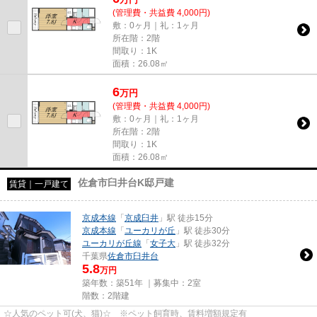
(管理費・共益費 4,000円)
敷：0ヶ月｜礼：1ヶ月
所在階：2階
間取り：1K
面積：26.08㎡
6
万
円
(管理費・共益費 4,000円)
敷：0ヶ月｜礼：1ヶ月
所在階：2階
間取り：1K
面積：26.08㎡
佐倉市臼井台K邸戸建
賃貸｜一戸建て
京成本線
「
京成臼井
」駅 徒歩15分
京成本線
「
ユーカリが丘
」駅 徒歩30分
ユーカリが丘線
「
女子大
」駅 徒歩32分
千葉県
佐倉市
臼井台
5.8
万円
築年数：築51年 ｜募集中：
2室
階数：2階建
☆人気のペット可(犬、猫)☆ ※ペット飼育時、賃料増額規定有