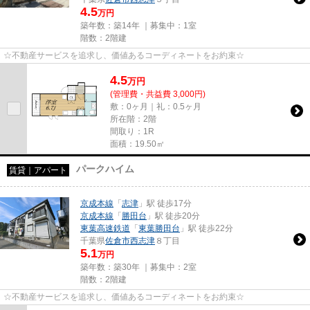
4.5
万円
築年数：築14年 ｜募集中：
1室
階数：2階建
☆不動産サービスを追求し、価値あるコーディネートをお約束☆
4.5
万
円
(管理費・共益費 3,000円)
敷：0ヶ月｜礼：0.5ヶ月
所在階：2階
間取り：1R
面積：19.50㎡
パークハイム
賃貸｜アパート
京成本線
「
志津
」駅 徒歩17分
京成本線
「
勝田台
」駅 徒歩20分
東葉高速鉄道
「
東葉勝田台
」駅 徒歩22分
千葉県
佐倉市
西志津
８丁目
5.1
万円
築年数：築30年 ｜募集中：
2室
階数：2階建
☆不動産サービスを追求し、価値あるコーディネートをお約束☆