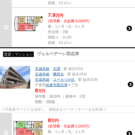
面積：53.21㎡
7.9
万
円
(管理費・共益費 9,000円)
敷：1ヶ月｜礼：0ヶ月
所在階：2階
間取り：2LDK
面積：53.21㎡
ヴェルベデーレ西志津
賃貸｜マンション
京成本線
「
志津
」駅 徒歩10分
京成本線
「
勝田台
」駅 徒歩25分
京成本線
「
ユーカリが丘
」駅 徒歩32分
千葉県
佐倉市
西志津
４丁目
8
万円
築年数：築28年 ｜募集中：
2室
階数：3階建
☆不動産サービスを追求し、価値あるコーディネートをお約束☆
8
万
円
(管理費・共益費 5,000円)
敷：1ヶ月｜礼：1ヶ月