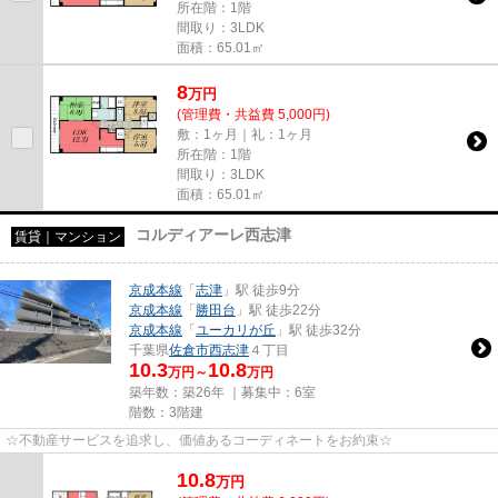
所在階：1階
間取り：3LDK
面積：65.01㎡
8
万
円
(管理費・共益費 5,000円)
敷：1ヶ月｜礼：1ヶ月
所在階：1階
間取り：3LDK
面積：65.01㎡
コルディアーレ西志津
賃貸｜マンション
京成本線
「
志津
」駅 徒歩9分
京成本線
「
勝田台
」駅 徒歩22分
京成本線
「
ユーカリが丘
」駅 徒歩32分
千葉県
佐倉市
西志津
４丁目
10.3
10.8
万円～
万円
築年数：築26年 ｜募集中：
6室
階数：3階建
☆不動産サービスを追求し、価値あるコーディネートをお約束☆
10.8
万
円