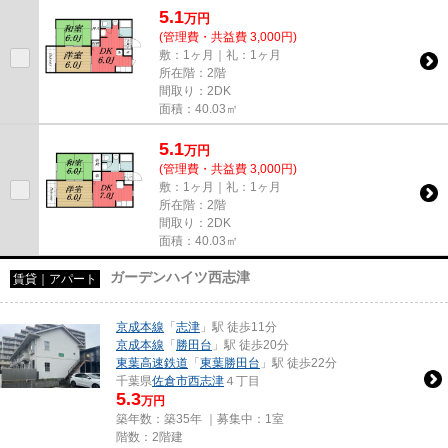
5.1
万
円
(管理費・共益費 3,000円)
敷：1ヶ月｜礼：1ヶ月
所在階：2階
間取り：2DK
面積：40.03㎡
5.1
万
円
(管理費・共益費 3,000円)
敷：1ヶ月｜礼：1ヶ月
所在階：2階
間取り：2DK
面積：40.03㎡
ガーデンハイツ西志津
賃貸｜アパート
京成本線
「
志津
」駅 徒歩11分
京成本線
「
勝田台
」駅 徒歩20分
東葉高速鉄道
「
東葉勝田台
」駅 徒歩22分
千葉県
佐倉市
西志津
４丁目
5.3
万円
築年数：築35年 ｜募集中：
1室
階数：2階建