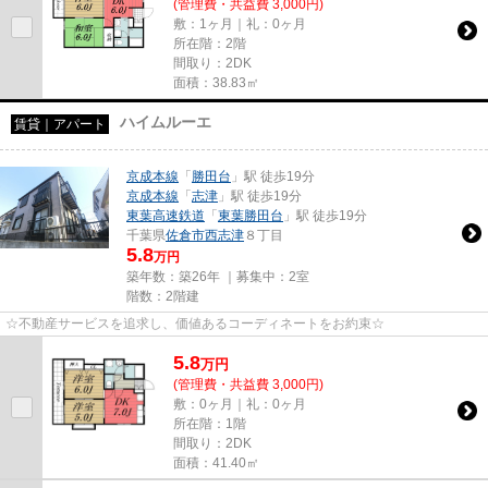
(管理費・共益費 3,000円)
敷：1ヶ月｜礼：0ヶ月
所在階：2階
間取り：2DK
面積：38.83㎡
ハイムルーエ
賃貸｜アパート
京成本線
「
勝田台
」駅 徒歩19分
京成本線
「
志津
」駅 徒歩19分
東葉高速鉄道
「
東葉勝田台
」駅 徒歩19分
千葉県
佐倉市
西志津
８丁目
5.8
万円
築年数：築26年 ｜募集中：
2室
階数：2階建
☆不動産サービスを追求し、価値あるコーディネートをお約束☆
5.8
万
円
(管理費・共益費 3,000円)
敷：0ヶ月｜礼：0ヶ月
所在階：1階
間取り：2DK
面積：41.40㎡