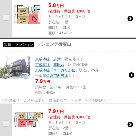
5.8
万
円
(管理費・共益費 3,000円)
敷：0ヶ月｜礼：0ヶ月
所在階：1階
間取り：2DK
面積：41.40㎡
レシェンテ御塚山
賃貸｜マンション
京成本線
「
志津
」駅 徒歩10分
京成本線
「
勝田台
」駅 徒歩18分
京成本線
「
ユーカリが丘
」駅 徒歩25分
千葉県
佐倉市
西志津
１丁目
7.9
万円
築年数：築25年 ｜募集中：
2室
階数：4階建
☆不動産サービスを追求し、価値あるコーディネートをお約束☆
7.9
万
円
(管理費・共益費 9,000円)
敷：1ヶ月｜礼：0ヶ月
所在階：2階
間取り：2LDK