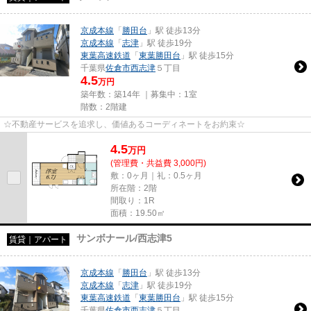
京成本線
「
勝田台
」駅 徒歩13分
京成本線
「
志津
」駅 徒歩19分
東葉高速鉄道
「
東葉勝田台
」駅 徒歩15分
千葉県
佐倉市
西志津
５丁目
4.5
万円
築年数：築14年 ｜募集中：
1室
階数：2階建
☆不動産サービスを追求し、価値あるコーディネートをお約束☆
4.5
万
円
(管理費・共益費 3,000円)
敷：0ヶ月｜礼：0.5ヶ月
所在階：2階
間取り：1R
面積：19.50㎡
サンボナール/西志津5
賃貸｜アパート
京成本線
「
勝田台
」駅 徒歩13分
京成本線
「
志津
」駅 徒歩19分
東葉高速鉄道
「
東葉勝田台
」駅 徒歩15分
千葉県
佐倉市
西志津
５丁目