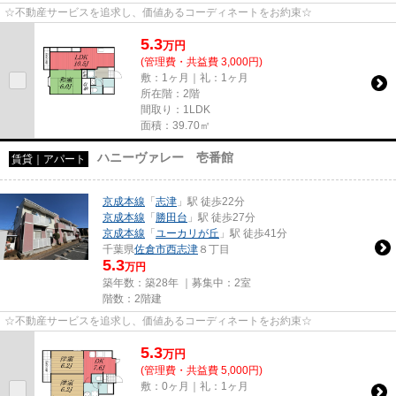
☆不動産サービスを追求し、価値あるコーディネートをお約束☆
5.3
万
円
(管理費・共益費 3,000円)
敷：1ヶ月｜礼：1ヶ月
所在階：2階
間取り：1LDK
面積：39.70㎡
ハニーヴァレー 壱番館
賃貸｜アパート
京成本線
「
志津
」駅 徒歩22分
京成本線
「
勝田台
」駅 徒歩27分
京成本線
「
ユーカリが丘
」駅 徒歩41分
千葉県
佐倉市
西志津
８丁目
5.3
万円
築年数：築28年 ｜募集中：
2室
階数：2階建
☆不動産サービスを追求し、価値あるコーディネートをお約束☆
5.3
万
円
(管理費・共益費 5,000円)
敷：0ヶ月｜礼：1ヶ月