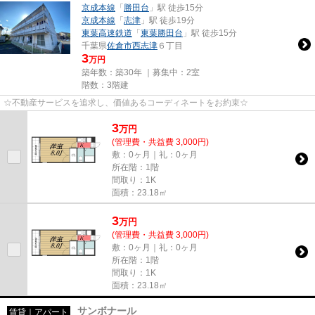
京成本線
「
勝田台
」駅 徒歩15分
京成本線
「
志津
」駅 徒歩19分
東葉高速鉄道
「
東葉勝田台
」駅 徒歩15分
千葉県
佐倉市
西志津
６丁目
3
万円
築年数：築30年 ｜募集中：
2室
階数：3階建
☆不動産サービスを追求し、価値あるコーディネートをお約束☆
3
万
円
(管理費・共益費 3,000円)
敷：0ヶ月｜礼：0ヶ月
所在階：1階
間取り：1K
面積：23.18㎡
3
万
円
(管理費・共益費 3,000円)
敷：0ヶ月｜礼：0ヶ月
所在階：1階
間取り：1K
面積：23.18㎡
サンボナール
賃貸｜アパート