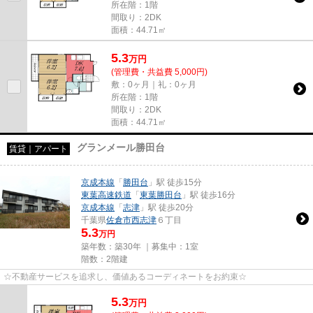
所在階：1階
間取り：2DK
面積：44.71㎡
5.3
万
円
(管理費・共益費 5,000円)
敷：0ヶ月｜礼：0ヶ月
所在階：1階
間取り：2DK
面積：44.71㎡
グランメール勝田台
賃貸｜アパート
京成本線
「
勝田台
」駅 徒歩15分
東葉高速鉄道
「
東葉勝田台
」駅 徒歩16分
京成本線
「
志津
」駅 徒歩20分
千葉県
佐倉市
西志津
６丁目
5.3
万円
築年数：築30年 ｜募集中：
1室
階数：2階建
☆不動産サービスを追求し、価値あるコーディネートをお約束☆
5.3
万
円