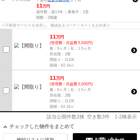
11
万円
築年数：築13年 ｜募集中：
2室
階数：2階建
☆不動産サービスを追求し、価値あるコーディネートをお約束☆
11
万
円
(管理費・共益費 5,500円)
敷：0ヶ月｜礼：1.5ヶ月
所在階：2階
間取り：2LDK
面積：62.16㎡
11
万
円
(管理費・共益費 5,500円)
敷：0ヶ月｜礼：1.5ヶ月
所在階：2階
間取り：2LDK
面積：62.16㎡
該当公開件数
2
棟 空き数
3
件
1-2
棟表示
チェックした物件をまとめて
検討リストに追加
お問い合わせ