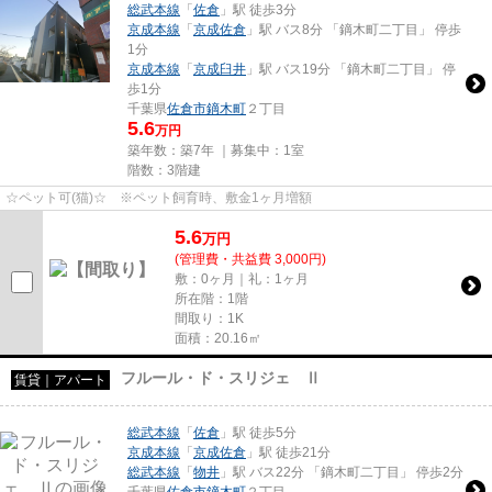
総武本線
「
佐倉
」駅 徒歩3分
京成本線
「
京成佐倉
」駅 バス8分 「鏑木町二丁目」 停歩
1分
京成本線
「
京成臼井
」駅 バス19分 「鏑木町二丁目」 停
歩1分
千葉県
佐倉市
鏑木町
２丁目
5.6
万円
築年数：築7年 ｜募集中：
1室
階数：3階建
☆ペット可(猫)☆ ※ペット飼育時、敷金1ヶ月増額
5.6
万
円
(管理費・共益費 3,000円)
敷：0ヶ月｜礼：1ヶ月
所在階：1階
間取り：1K
面積：20.16㎡
フルール・ド・スリジェ Ⅱ
賃貸｜アパート
総武本線
「
佐倉
」駅 徒歩5分
京成本線
「
京成佐倉
」駅 徒歩21分
総武本線
「
物井
」駅 バス22分 「鏑木町二丁目」 停歩2分
千葉県
佐倉市
鏑木町
２丁目