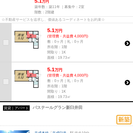
5.1
万円
築年数：築11年 ｜募集中：
2室
階数：2階建
☆不動産サービスを追求し、価値あるコーディネートをお約束☆
5.1
万
円
(管理費・共益費 4,000円)
敷：0ヶ月｜礼：0ヶ月
所在階：1階
間取り：1K
面積：19.73㎡
5.1
万
円
(管理費・共益費 4,000円)
敷：0ヶ月｜礼：0ヶ月
所在階：1階
間取り：1K
面積：19.73㎡
パステールグラン新臼井田
賃貸｜アパート
京成本線
「
京成臼井
」駅 徒歩19分