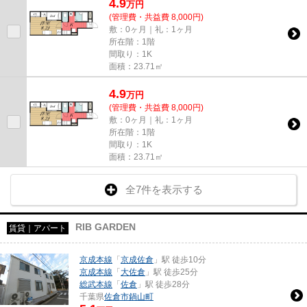
4.9
万
円
(管理費・共益費 8,000円)
敷：0ヶ月｜礼：1ヶ月
所在階：1階
間取り：1K
面積：23.71㎡
4.9
万
円
(管理費・共益費 8,000円)
敷：0ヶ月｜礼：1ヶ月
所在階：1階
間取り：1K
面積：23.71㎡
全7件を表示する
RIB GARDEN
賃貸｜アパート
京成本線
「
京成佐倉
」駅 徒歩10分
京成本線
「
大佐倉
」駅 徒歩25分
総武本線
「
佐倉
」駅 徒歩28分
千葉県
佐倉市
鍋山町