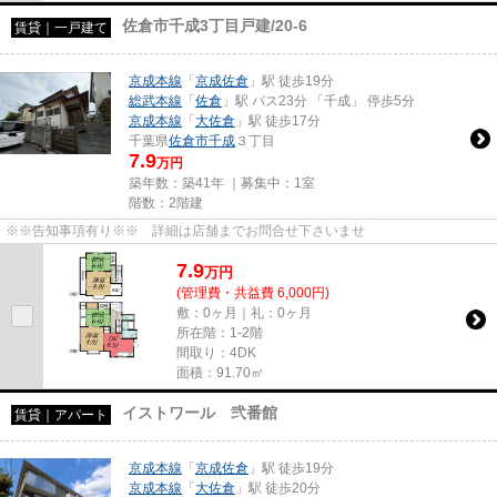
佐倉市千成3丁目戸建/20-6
賃貸｜一戸建て
京成本線
「
京成佐倉
」駅 徒歩19分
総武本線
「
佐倉
」駅 バス23分 「千成」 停歩5分
京成本線
「
大佐倉
」駅 徒歩17分
千葉県
佐倉市
千成
３丁目
7.9
万円
築年数：築41年 ｜募集中：
1室
階数：2階建
※※告知事項有り※※ 詳細は店舗までお問合せ下さいませ
7.9
万
円
(管理費・共益費 6,000円)
敷：0ヶ月｜礼：0ヶ月
所在階：1-2階
間取り：4DK
面積：91.70㎡
イストワール 弐番館
賃貸｜アパート
京成本線
「
京成佐倉
」駅 徒歩19分
京成本線
「
大佐倉
」駅 徒歩20分