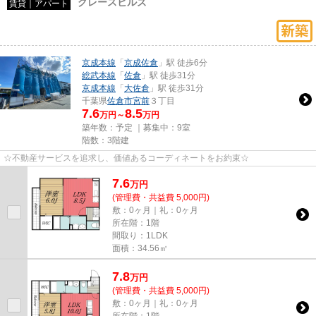
グレースヒルズ
賃貸｜アパート
京成本線
「
京成佐倉
」駅 徒歩6分
総武本線
「
佐倉
」駅 徒歩31分
京成本線
「
大佐倉
」駅 徒歩31分
千葉県
佐倉市
宮前
３丁目
7.6
8.5
万円～
万円
築年数：予定 ｜募集中：
9室
階数：3階建
☆不動産サービスを追求し、価値あるコーディネートをお約束☆
7.6
万
円
(管理費・共益費 5,000円)
敷：0ヶ月｜礼：0ヶ月
所在階：1階
間取り：1LDK
面積：34.56㎡
7.8
万
円
(管理費・共益費 5,000円)
敷：0ヶ月｜礼：0ヶ月
所在階：1階