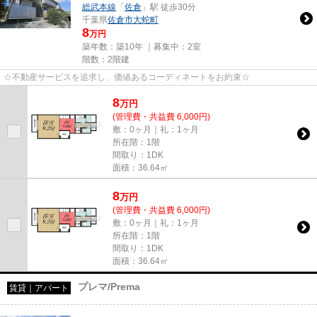
総武本線
「
佐倉
」駅 徒歩30分
千葉県
佐倉市
大蛇町
8
万円
築年数：築10年 ｜募集中：
2室
階数：2階建
☆不動産サービスを追求し、価値あるコーディネートをお約束☆
8
万
円
(管理費・共益費 6,000円)
敷：0ヶ月｜礼：1ヶ月
所在階：1階
間取り：1DK
面積：36.64㎡
8
万
円
(管理費・共益費 6,000円)
敷：0ヶ月｜礼：1ヶ月
所在階：1階
間取り：1DK
面積：36.64㎡
プレマ/Prema
賃貸｜アパート