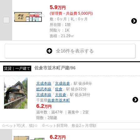
5.9
万
円
(管理費・共益費 5,000円)
敷：0ヶ月｜礼：0ヶ月
所在階：1階
間取り：1K
面積：21.29㎡
全16件を表示する
佐倉市並木町戸建/96
賃貸｜一戸建て
京成本線
「
京成佐倉
」駅 徒歩8分
総武本線
「
佐倉
」駅 徒歩22分
京成本線
「
大佐倉
」駅 徒歩38分
千葉県
佐倉市
並木町
6.2
万円
築年数：築47年 ｜募集中：
2室
階数：2階建
☆ペット可(犬、猫)☆ ※ペット飼育時、敷金2ヶ月増額
6.2
万
円