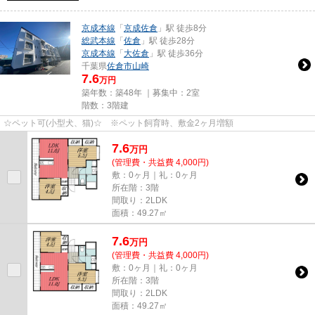
京成本線
「
京成佐倉
」駅 徒歩8分
総武本線
「
佐倉
」駅 徒歩28分
京成本線
「
大佐倉
」駅 徒歩36分
千葉県
佐倉市
山崎
7.6
万円
築年数：築48年 ｜募集中：
2室
階数：3階建
☆ペット可(小型犬、猫)☆ ※ペット飼育時、敷金2ヶ月増額
7.6
万
円
(管理費・共益費 4,000円)
敷：0ヶ月｜礼：0ヶ月
所在階：3階
間取り：2LDK
面積：49.27㎡
7.6
万
円
(管理費・共益費 4,000円)
敷：0ヶ月｜礼：0ヶ月
所在階：3階
間取り：2LDK
面積：49.27㎡