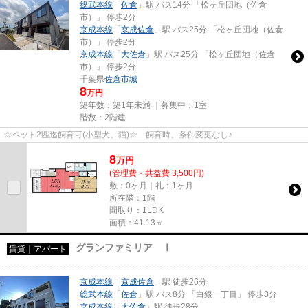
総武本線
「
佐倉
」駅 バス14分 「松ヶ丘団地（佐倉
市）」 停歩2分
京成本線
「
京成佐倉
」駅 バス25分 「松ヶ丘団地（佐倉
市）」 停歩2分
京成本線
「
大佐倉
」駅 バス25分 「松ヶ丘団地（佐倉
市）」 停歩2分
千葉県
佐倉市
城
8
万円
築年数：築1年未満 ｜募集中：
1室
階数：2階建
☆ペット2匹迄飼育可(小型犬、猫)☆ 飼育時、条件変更なし♪
8
万
円
(管理費・共益費 3,500円)
敷：0ヶ月｜礼：1ヶ月
所在階：1階
間取り：1LDK
面積：41.13㎡
グランファミリア Ⅰ
賃貸｜アパート
京成本線
「
京成佐倉
」駅 徒歩26分
総武本線
「
佐倉
」駅 バス8分 「白銀一丁目」 停歩8分
京成本線
「
大佐倉
」駅 徒歩28分