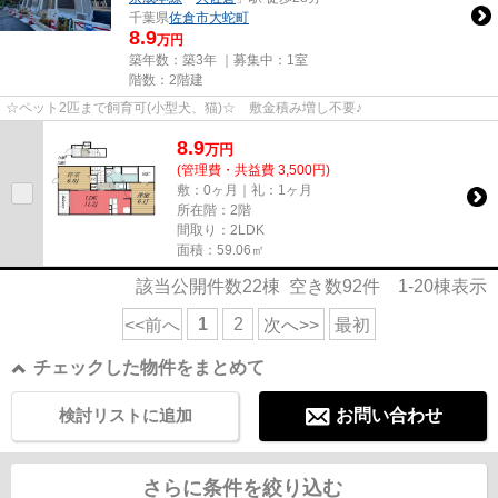
千葉県
佐倉市
大蛇町
8.9
万円
築年数：築3年 ｜募集中：
1室
階数：2階建
☆ペット2匹まで飼育可(小型犬、猫)☆ 敷金積み増し不要♪
8.9
万
円
(管理費・共益費 3,500円)
敷：0ヶ月｜礼：1ヶ月
所在階：2階
間取り：2LDK
面積：59.06㎡
該当公開件数
22
棟 空き数
92
件
1-20
棟表示
1
2
<<前へ
次へ>>
最初
チェックした物件をまとめて
検討リストに追加
お問い合わせ
さらに条件を絞り込む