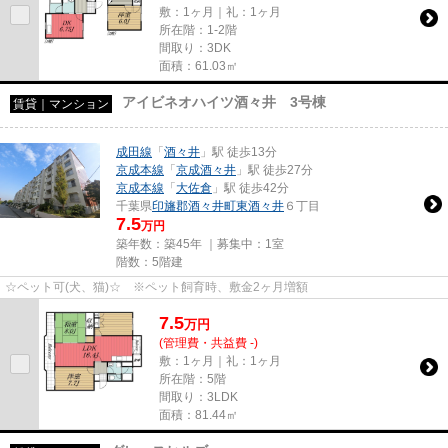
敷：1ヶ月｜礼：1ヶ月
所在階：1-2階
間取り：3DK
面積：61.03㎡
アイビネオハイツ酒々井 3号棟
賃貸｜マンション
成田線
「
酒々井
」駅 徒歩13分
京成本線
「
京成酒々井
」駅 徒歩27分
京成本線
「
大佐倉
」駅 徒歩42分
千葉県
印旛郡酒々井町
東酒々井
６丁目
7.5
万円
築年数：築45年 ｜募集中：
1室
階数：5階建
☆ペット可(犬、猫)☆ ※ペット飼育時、敷金2ヶ月増額
7.5
万
円
(管理費・共益費 -)
敷：1ヶ月｜礼：1ヶ月
所在階：5階
間取り：3LDK
面積：81.44㎡