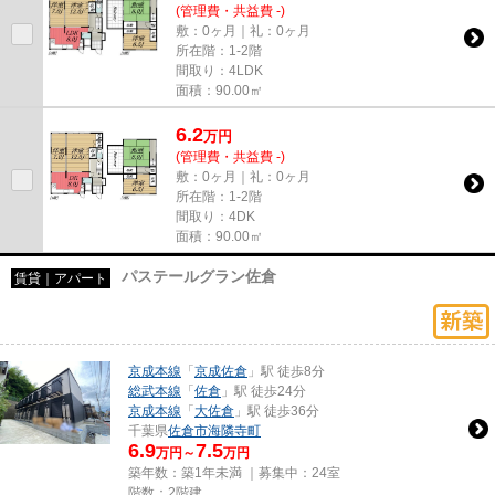
(管理費・共益費 -)
敷：0ヶ月｜礼：0ヶ月
所在階：1-2階
間取り：4LDK
面積：90.00㎡
6.2
万
円
(管理費・共益費 -)
敷：0ヶ月｜礼：0ヶ月
所在階：1-2階
間取り：4DK
面積：90.00㎡
パステールグラン佐倉
賃貸｜アパート
京成本線
「
京成佐倉
」駅 徒歩8分
総武本線
「
佐倉
」駅 徒歩24分
京成本線
「
大佐倉
」駅 徒歩36分
千葉県
佐倉市
海隣寺町
6.9
7.5
万円～
万円
築年数：築1年未満 ｜募集中：
24室
階数：2階建