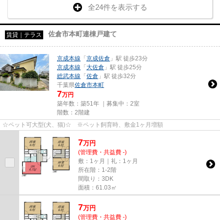
全24件を表示する
佐倉市本町連棟戸建て
賃貸｜テラス
京成本線
「
京成佐倉
」駅 徒歩23分
京成本線
「
大佐倉
」駅 徒歩25分
総武本線
「
佐倉
」駅 徒歩32分
千葉県
佐倉市
本町
7
万円
築年数：築51年 ｜募集中：
2室
階数：2階建
☆ペット可大型(犬、猫)☆ ※ペット飼育時、敷金1ヶ月増額
7
万
円
(管理費・共益費 -)
敷：1ヶ月｜礼：1ヶ月
所在階：1-2階
間取り：3DK
面積：61.03㎡
7
万
円
(管理費・共益費 -)