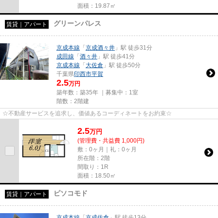
面積：19.87㎡
グリーンパレス
賃貸｜アパート
京成本線
「
京成酒々井
」駅 徒歩31分
成田線
「
酒々井
」駅 徒歩41分
京成本線
「
大佐倉
」駅 徒歩50分
千葉県
印西市
平賀
2.5
万円
築年数：築35年 ｜募集中：
1室
階数：2階建
☆不動産サービスを追求し、価値あるコーディネートをお約束☆
2.5
万
円
(管理費・共益費 1,000円)
敷：0ヶ月｜礼：0ヶ月
所在階：2階
間取り：1R
面積：18.50㎡
ピソコモド
賃貸｜アパート
京成本線
「
京成佐倉
」駅 徒歩13分