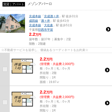
メゾンアバーロ
賃貸｜アパート
京成本線
「
京成酒々井
」駅 徒歩31分
成田線
「
酒々井
」駅 徒歩41分
京成本線
「
大佐倉
」駅 徒歩51分
千葉県
印西市
平賀
2.2
万円
築年数：築37年 ｜募集中：
2室
階数：2階建
☆不動産サービスを追求し、価値あるコーディネートをお約束☆
2.2
万
円
(管理費・共益費 2,000円)
敷：0ヶ月｜礼：0ヶ月
所在階：2階
間取り：1R
面積：19.87㎡
2.2
万
円
(管理費・共益費 2,000円)
敷：0ヶ月｜礼：0ヶ月
所在階：2階
間取り：1R