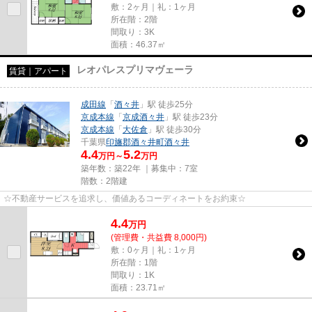
敷：2ヶ月｜礼：1ヶ月
所在階：2階
間取り：3K
面積：46.37㎡
レオパレスプリマヴェーラ
賃貸｜アパート
成田線
「
酒々井
」駅 徒歩25分
京成本線
「
京成酒々井
」駅 徒歩23分
京成本線
「
大佐倉
」駅 徒歩30分
千葉県
印旛郡酒々井町
酒々井
4.4
5.2
万円～
万円
築年数：築22年 ｜募集中：
7室
階数：2階建
☆不動産サービスを追求し、価値あるコーディネートをお約束☆
4.4
万
円
(管理費・共益費 8,000円)
敷：0ヶ月｜礼：1ヶ月
所在階：1階
間取り：1K
面積：23.71㎡