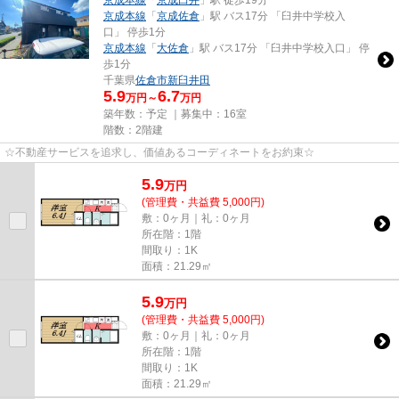
京成本線
「
京成佐倉
」駅 バス17分 「臼井中学校入
口」 停歩1分
京成本線
「
大佐倉
」駅 バス17分 「臼井中学校入口」 停
歩1分
千葉県
佐倉市
新臼井田
5.9
6.7
万円～
万円
築年数：予定 ｜募集中：
16室
階数：2階建
☆不動産サービスを追求し、価値あるコーディネートをお約束☆
5.9
万
円
(管理費・共益費 5,000円)
敷：0ヶ月｜礼：0ヶ月
所在階：1階
間取り：1K
面積：21.29㎡
5.9
万
円
(管理費・共益費 5,000円)
敷：0ヶ月｜礼：0ヶ月
所在階：1階
間取り：1K
面積：21.29㎡