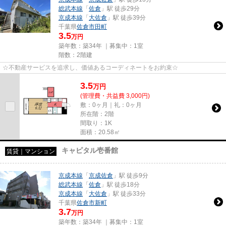
総武本線
「
佐倉
」駅 徒歩29分
京成本線
「
大佐倉
」駅 徒歩39分
千葉県
佐倉市
田町
3.5
万円
築年数：築34年 ｜募集中：
1室
階数：2階建
☆不動産サービスを追求し、価値あるコーディネートをお約束☆
3.5
万
円
(管理費・共益費 3,000円)
敷：0ヶ月｜礼：0ヶ月
所在階：2階
間取り：1K
面積：20.58㎡
キャピタル壱番館
賃貸｜マンション
京成本線
「
京成佐倉
」駅 徒歩9分
総武本線
「
佐倉
」駅 徒歩18分
京成本線
「
大佐倉
」駅 徒歩33分
千葉県
佐倉市
新町
3.7
万円
築年数：築34年 ｜募集中：
1室