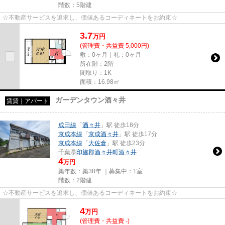
階数：5階建
☆不動産サービスを追求し、価値あるコーディネートをお約束☆
3.7
万
円
(管理費・共益費 5,000円)
敷：0ヶ月｜礼：0ヶ月
所在階：2階
間取り：1K
面積：16.98㎡
ガーデンタウン酒々井
賃貸｜アパート
成田線
「
酒々井
」駅 徒歩18分
京成本線
「
京成酒々井
」駅 徒歩17分
京成本線
「
大佐倉
」駅 徒歩23分
千葉県
印旛郡酒々井町
酒々井
4
万円
築年数：築38年 ｜募集中：
1室
階数：2階建
☆不動産サービスを追求し、価値あるコーディネートをお約束☆
4
万
円
(管理費・共益費 -)