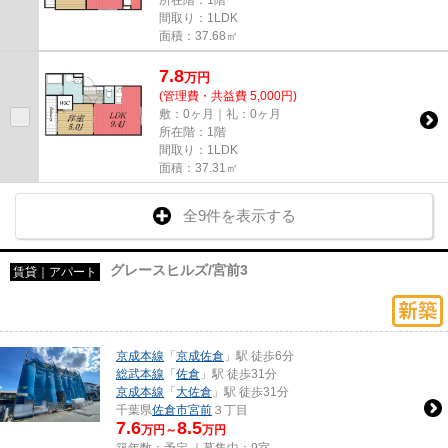
間取り：1LDK
面積：37.68㎡
7.8
万
円
(管理費・共益費 5,000円)
敷：0ヶ月｜礼：0ヶ月
所在階：1階
間取り：1LDK
面積：37.31㎡
全9件を表示する
グレースヒルズ/宮前3
賃貸｜アパート
京成本線
「
京成佐倉
」駅 徒歩6分
総武本線
「
佐倉
」駅 徒歩31分
京成本線
「
大佐倉
」駅 徒歩31分
千葉県
佐倉市
宮前
３丁目
7.6
8.5
万円～
万円
築年数：予定 ｜募集中：
9室