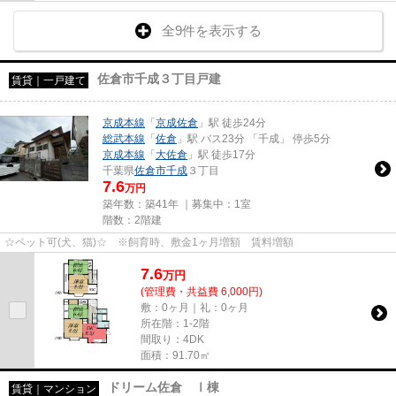
全9件を表示する
佐倉市千成３丁目戸建
賃貸｜一戸建て
京成本線
「
京成佐倉
」駅 徒歩24分
総武本線
「
佐倉
」駅 バス23分 「千成」 停歩5分
京成本線
「
大佐倉
」駅 徒歩17分
千葉県
佐倉市
千成
３丁目
7.6
万円
築年数：築41年 ｜募集中：
1室
階数：2階建
☆ペット可(犬、猫)☆ ※飼育時、敷金1ヶ月増額 賃料増額
7.6
万
円
(管理費・共益費 6,000円)
敷：0ヶ月｜礼：0ヶ月
所在階：1-2階
間取り：4DK
面積：91.70㎡
ドリーム佐倉 Ⅰ棟
賃貸｜マンション