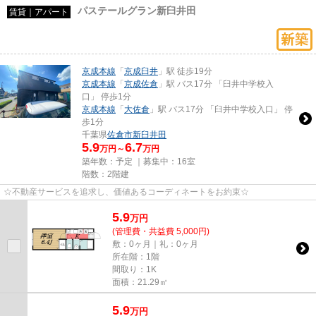
パステールグラン新臼井田
賃貸｜アパート
京成本線
「
京成臼井
」駅 徒歩19分
京成本線
「
京成佐倉
」駅 バス17分 「臼井中学校入
口」 停歩1分
京成本線
「
大佐倉
」駅 バス17分 「臼井中学校入口」 停
歩1分
千葉県
佐倉市
新臼井田
5.9
6.7
万円～
万円
築年数：予定 ｜募集中：
16室
階数：2階建
☆不動産サービスを追求し、価値あるコーディネートをお約束☆
5.9
万
円
(管理費・共益費 5,000円)
敷：0ヶ月｜礼：0ヶ月
所在階：1階
間取り：1K
面積：21.29㎡
5.9
万
円