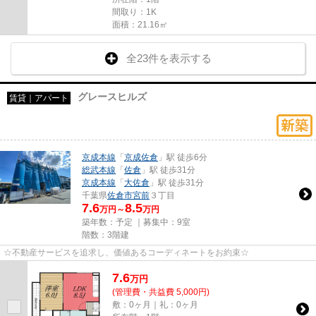
間取り：1K
面積：21.16㎡
全23件を表示する
グレースヒルズ
賃貸｜アパート
京成本線
「
京成佐倉
」駅 徒歩6分
総武本線
「
佐倉
」駅 徒歩31分
京成本線
「
大佐倉
」駅 徒歩31分
千葉県
佐倉市
宮前
３丁目
7.6
8.5
万円～
万円
築年数：予定 ｜募集中：
9室
階数：3階建
☆不動産サービスを追求し、価値あるコーディネートをお約束☆
7.6
万
円
(管理費・共益費 5,000円)
敷：0ヶ月｜礼：0ヶ月