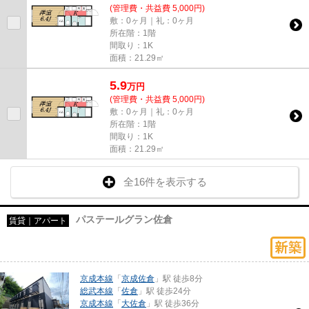
(管理費・共益費 5,000円)
敷：0ヶ月｜礼：0ヶ月
所在階：1階
間取り：1K
面積：21.29㎡
5.9
万
円
(管理費・共益費 5,000円)
敷：0ヶ月｜礼：0ヶ月
所在階：1階
間取り：1K
面積：21.29㎡
全16件を表示する
パステールグラン佐倉
賃貸｜アパート
京成本線
「
京成佐倉
」駅 徒歩8分
総武本線
「
佐倉
」駅 徒歩24分
京成本線
「
大佐倉
」駅 徒歩36分