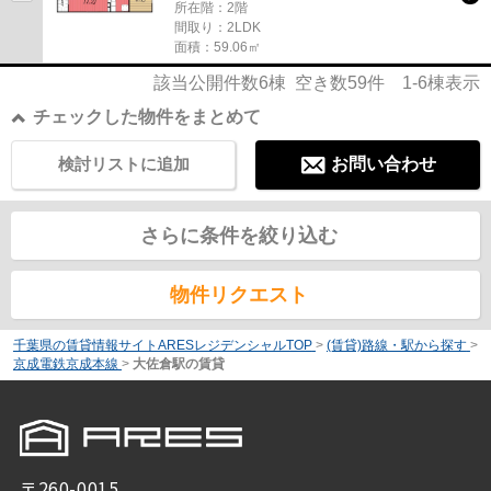
所在階：2階
間取り：2LDK
面積：59.06㎡
該当公開件数
6
棟 空き数
59
件
1-6
棟表示
チェックした物件をまとめて
検討リストに追加
お問い合わせ
さらに条件を絞り込む
物件リクエスト
千葉県の賃貸情報サイトARESレジデンシャルTOP
>
(賃貸)路線・駅から探す
>
京成電鉄京成本線
>
大佐倉駅の賃貸
〒260-0015