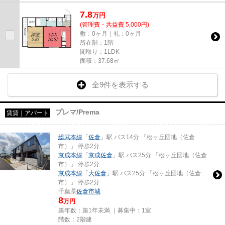
7.8
万
円
(管理費・共益費 5,000円)
敷：0ヶ月｜礼：0ヶ月
所在階：1階
間取り：1LDK
面積：37.68㎡
全9件を表示する
プレマ/Prema
賃貸｜アパート
総武本線
「
佐倉
」駅 バス14分 「松ヶ丘団地（佐倉
市）」 停歩2分
京成本線
「
京成佐倉
」駅 バス25分 「松ヶ丘団地（佐倉
市）」 停歩2分
京成本線
「
大佐倉
」駅 バス25分 「松ヶ丘団地（佐倉
市）」 停歩2分
千葉県
佐倉市
城
8
万円
築年数：築1年未満 ｜募集中：
1室
階数：2階建