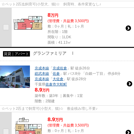
☆ペット2匹迄飼育可(小型犬、猫)☆ 飼育時、条件変更なし♪
8
万
円
(管理費・共益費 3,500円)
敷：0ヶ月｜礼：1ヶ月
所在階：1階
間取り：1LDK
面積：41.13㎡
グランファミリア Ⅰ
賃貸｜アパート
京成本線
「
京成佐倉
」駅 徒歩26分
総武本線
「
佐倉
」駅 バス8分 「白銀一丁目」 停歩8分
京成本線
「
大佐倉
」駅 徒歩28分
千葉県
佐倉市
大蛇町
8.9
万円
築年数：築3年 ｜募集中：
1室
階数：2階建
☆ペット2匹まで飼育可(小型犬、猫)☆ 敷金積み増し不要♪
8.9
万
円
(管理費・共益費 3,500円)
敷：0ヶ月｜礼：1ヶ月