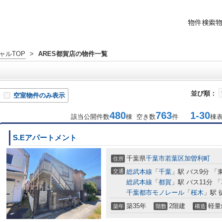
物件検索
ャルTOP
>
ARES都賀店の物件一覧
並び順：
空室物件のみ表示
480
763
1-30
該当公開件数
棟 空き数
件
棟
S.Eアパートメント
千葉県
千葉市若葉区
加曽利町
住所
交通
総武本線
「
千葉
」駅 バス9分 「
総武本線
「
都賀
」駅 バス11分 
千葉都市モノレール
「
桜木
」駅 
築35年
2階建
軽量
築年
階数
構造