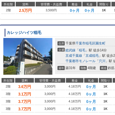
所在階
賃料
管理費・共益費
敷金
礼金
間取り
2.5
万円
0ヶ月
0ヶ月
2階
3,500円
1K
カレッジハイツ稲毛
千葉県
千葉市稲毛区
園生町
住所
交通
総武線
「
稲毛
」駅 徒歩14分
京成千葉線
「
京成稲毛
」駅 徒歩2
千葉都市モノレール
「
穴川
」駅 
築31年
4階建
鉄筋
築年
階数
構造
所在階
賃料
管理費・共益費
敷金
礼金
間取り
3.6
万円
0ヶ月
2階
3,000円
4.18万円
1K
3.1
万円
0ヶ月
3階
3,000円
4.18万円
1K
3.7
万円
0ヶ月
3階
3,000円
4.18万円
1K
3.7
万円
0ヶ月
3階
3,000円
4.18万円
1K