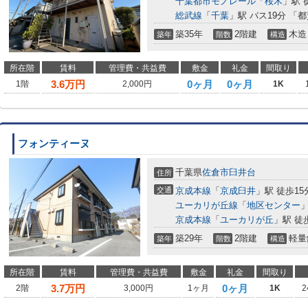
千葉都市モノレール
「
桜木
」駅 
総武線
「
千葉
」駅 バス19分 「
築35年
2階建
木造
築年
階数
構造
所在階
賃料
管理費・共益費
敷金
礼金
間取り
3.6
万円
0ヶ月
0ヶ月
1階
2,000円
1K
フォンティーヌ
千葉県
佐倉市
臼井台
住所
交通
京成本線
「
京成臼井
」駅 徒歩15
ユーカリが丘線
「
地区センター
」
京成本線
「
ユーカリが丘
」駅 徒
築29年
2階建
軽量
築年
階数
構造
所在階
賃料
管理費・共益費
敷金
礼金
間取り
3.7
万円
0ヶ月
2階
3,000円
1ヶ月
1K
2