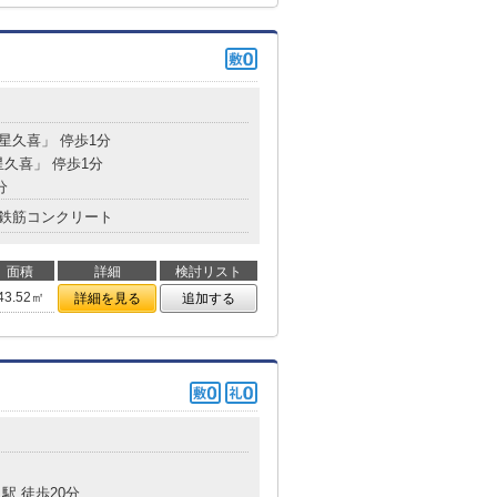
北星久喜」 停歩1分
星久喜」 停歩1分
分
鉄筋コンクリート
面積
詳細
検討リスト
43.52㎡
詳細を見る
追加する
駅 徒歩20分