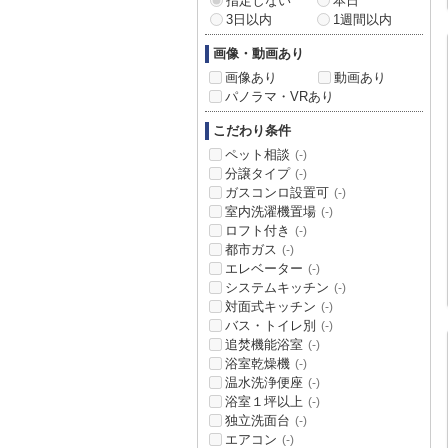
指定しない
本日
3日以内
1週間以内
画像・動画あり
画像あり
動画あり
パノラマ・VRあり
こだわり条件
ペット相談
(-)
分譲タイプ
(-)
ガスコンロ設置可
(-)
室内洗濯機置場
(-)
ロフト付き
(-)
都市ガス
(-)
エレベーター
(-)
システムキッチン
(-)
対面式キッチン
(-)
バス・トイレ別
(-)
追焚機能浴室
(-)
浴室乾燥機
(-)
温水洗浄便座
(-)
浴室１坪以上
(-)
独立洗面台
(-)
エアコン
(-)