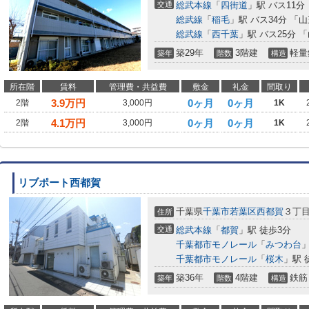
交通
総武本線
「
四街道
」駅 バス11分
総武線
「
稲毛
」駅 バス34分 「
総武線
「
西千葉
」駅 バス25分 
築29年
3階建
軽量
築年
階数
構造
所在階
賃料
管理費・共益費
敷金
礼金
間取り
3.9
万円
0ヶ月
0ヶ月
2階
3,000円
1K
4.1
万円
0ヶ月
0ヶ月
2階
3,000円
1K
リブポート西都賀
千葉県
千葉市若葉区
西都賀
３丁
住所
交通
総武本線
「
都賀
」駅 徒歩3分
千葉都市モノレール
「
みつわ台
」
千葉都市モノレール
「
桜木
」駅 
築36年
4階建
鉄筋
築年
階数
構造