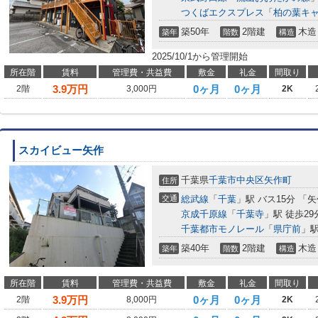
つくばエクスプレス
「
柏の葉キ
築50年
2階建
木造
築年
階数
構造
2025/10/1から管理開始
所在階
賃料
管理費・共益費
敷金
礼金
間取り
3.9
万円
0ヶ月
0ヶ月
2階
3,000円
2K
スカイビュー矢作
千葉県
千葉市中央区
矢作町
住所
交通
総武線
「
千葉
」駅 バス15分 「
京成千原線
「
千葉寺
」駅 徒歩29
千葉都市モノレール
「
県庁前
」駅
築40年
2階建
木造
築年
階数
構造
所在階
賃料
管理費・共益費
敷金
礼金
間取り
3.9
万円
0ヶ月
0ヶ月
2階
8,000円
2K