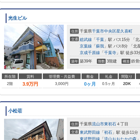
光生ビル
千葉県
千葉市中央区
星久喜町
住所
交通
総武線
「
千葉
」駅 バス15分 「
京葉線
「
蘇我
」駅 バス8分 「北
京成千原線
「
千葉寺
」駅 徒歩33
築39年
3階建
鉄骨
築年
階数
構造
所在階
賃料
管理費・共益費
敷金
礼金
間取り
3.9
万円
0ヶ月
2階
3,000円
0.5ヶ月
2DK
小松荘
千葉県
流山市
東初石
４丁目
住所
交通
東武野田線
「
初石
」駅 徒歩11分
東武野田線
「
流山おおたかの森
」