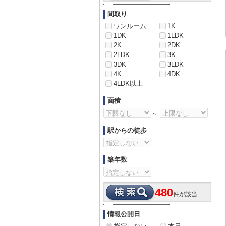
間取り
ワンルーム
1K
1DK
1LDK
2K
2DK
2LDK
3K
3DK
3LDK
4K
4DK
4LDK以上
面積
～
駅からの徒歩
築年数
480
件が該当
情報公開日