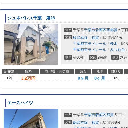
ジュネパレス千葉 第26
千葉県
千葉市若葉区
西都賀
５丁
住所
交通
総武本線
「
都賀
」駅 徒歩11分
千葉都市モノレール
「
桜木
」駅 
千葉都市モノレール
「
みつわ台
」
築38年
2階建
木造
築年
階数
構造
所在階
賃料
管理費・共益費
敷金
礼金
間取り
3.2
万円
0ヶ月
0ヶ月
1階
-
1K
エースハイツ
千葉県
千葉市若葉区
都賀
５丁目
住所
交通
総武本線
「
都賀
」駅 徒歩9分