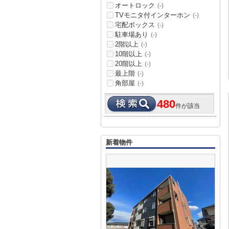
オートロック
(-)
TVモニタ付インターホン
(-)
宅配ボックス
(-)
駐車場あり
(-)
2階以上
(-)
10階以上
(-)
20階以上
(-)
最上階
(-)
角部屋
(-)
480
件が該当
新着物件