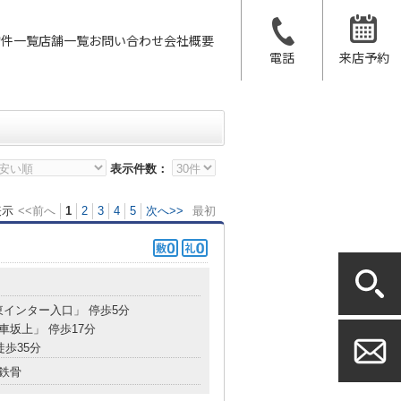
物件一覧
店舗一覧
お問い合わせ
会社概要
電話
来店予約
表示件数：
表示
<<前へ
1
2
3
4
5
次へ>>
最初
東インター入口」 停歩5分
「車坂上」 停歩17分
徒歩35分
鉄骨