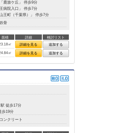
 「鹿放ケ丘」 停歩9分
山王病院入口」 停歩7分
「山王町（千葉県）」 停歩7分
鉄骨
面積
詳細
検討リスト
23.18㎡
詳細を見る
追加する
24.84㎡
詳細を見る
追加する
目
駅 徒歩17分
徒歩19分
コンクリート