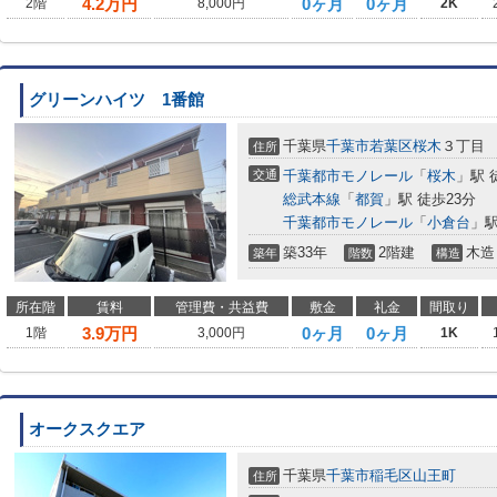
4.2
万円
0ヶ月
0ヶ月
2階
8,000円
2K
グリーンハイツ 1番館
千葉県
千葉市若葉区
桜木
３丁目
住所
交通
千葉都市モノレール
「
桜木
」駅 
総武本線
「
都賀
」駅 徒歩23分
千葉都市モノレール
「
小倉台
」駅
築33年
2階建
木造
築年
階数
構造
所在階
賃料
管理費・共益費
敷金
礼金
間取り
3.9
万円
0ヶ月
0ヶ月
1階
3,000円
1K
オークスクエア
千葉県
千葉市稲毛区
山王町
住所