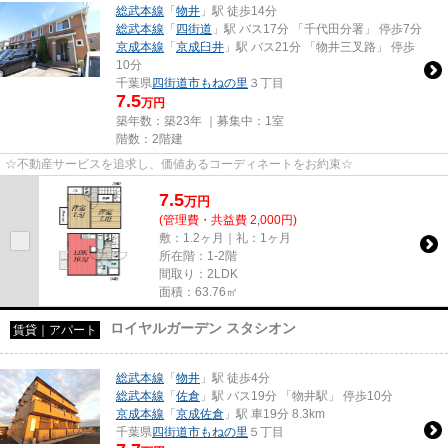
総武本線
「
物井
」駅 徒歩14分
総武本線
「
四街道
」駅 バス17分 「千代田分署」 停歩7分
京成本線
「
京成臼井
」駅 バス21分 「物井三叉路」 停歩
10分
千葉県
四街道市
もねの里
３丁目
7.5
万円
築年数：築23年 ｜募集中：
1室
階数：2階建
☆不動産サービスを追求し、価値あるコーディネートをお約束☆
7.5
万
円
(管理費・共益費 2,000円)
敷：1.2ヶ月｜礼：1ヶ月
所在階：1-2階
間取り：2LDK
面積：63.76㎡
ロイヤルガーデン スタシオン
賃貸｜アパート
総武本線
「
物井
」駅 徒歩4分
総武本線
「
佐倉
」駅 バス19分 「物井駅」 停歩10分
京成本線
「
京成佐倉
」駅 車19分 8.3km
千葉県
四街道市
もねの里
５丁目