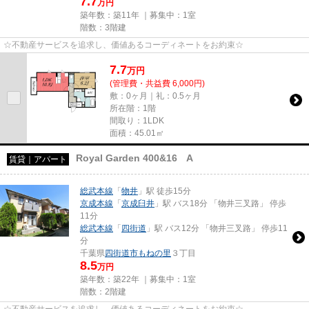
7.7
万円
築年数：築11年 ｜募集中：
1室
階数：3階建
☆不動産サービスを追求し、価値あるコーディネートをお約束☆
7.7
万
円
(管理費・共益費 6,000円)
敷：0ヶ月｜礼：0.5ヶ月
所在階：1階
間取り：1LDK
面積：45.01㎡
Royal Garden 400&16 A
賃貸｜アパート
総武本線
「
物井
」駅 徒歩15分
京成本線
「
京成臼井
」駅 バス18分 「物井三叉路」 停歩
11分
総武本線
「
四街道
」駅 バス12分 「物井三叉路」 停歩11
分
千葉県
四街道市
もねの里
３丁目
8.5
万円
築年数：築22年 ｜募集中：
1室
階数：2階建
☆不動産サービスを追求し、価値あるコーディネートをお約束☆