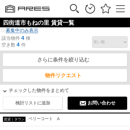
四街道市もねの里 賃貸一覧
募集中のみ表示
4
該当物件
棟
4
空き数
件
さらに条件を絞り込む
物件リクエスト
チェックした物件をまとめて
検討リストに追加
お問い合わせ
ベリーコート A
賃貸｜タウン