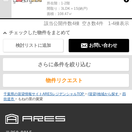
所在階：1-2階
間取り：3LDK＋1S(納戸)
面積：108.47㎡
該当公開件数
4
棟 空き数
4
件
1-4
棟表示
チェックした物件をまとめて
検討リストに追加
お問い合わせ
さらに条件を絞り込む
物件リクエスト
千葉県の賃貸情報サイトARESレジデンシャルTOP
>
(賃貸)地域から探す
>
四
街道市
>
もねの里の賃貸