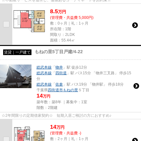
8.5
万
円
(管理費・共益費 5,000円)
敷：0ヶ月｜礼：1ヶ月
所在階：1階
間取り：2LDK
面積：55.44㎡
もねの里5丁目戸建/4-22
賃貸｜一戸建て
総武本線
「
物井
」駅 徒歩12分
総武本線
「
四街道
」駅 バス15分 「物井三叉路」 停歩15
分
総武本線
「
佐倉
」駅 バス19分 「物井駅」 停歩18分
千葉県
四街道市
もねの里
５丁目
14
万円
築年数：築8年 ｜募集中：
1室
階数：2階建
☆2年間限りの定期借家契約☆ 短期入居ご検討の方におすすめ♪
14
万
円
(管理費・共益費 -)
敷：2ヶ月｜礼：1ヶ月