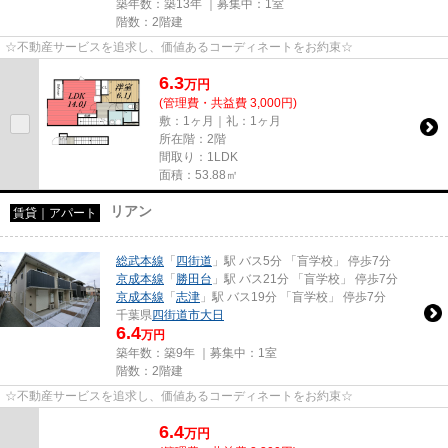
築年数：築13年 ｜募集中：
1室
階数：2階建
☆不動産サービスを追求し、価値あるコーディネートをお約束☆
6.3
万
円
(管理費・共益費 3,000円)
敷：1ヶ月｜礼：1ヶ月
所在階：2階
間取り：1LDK
面積：53.88㎡
リアン
賃貸｜アパート
総武本線
「
四街道
」駅 バス5分 「盲学校」 停歩7分
京成本線
「
勝田台
」駅 バス21分 「盲学校」 停歩7分
京成本線
「
志津
」駅 バス19分 「盲学校」 停歩7分
千葉県
四街道市
大日
6.4
万円
築年数：築9年 ｜募集中：
1室
階数：2階建
☆不動産サービスを追求し、価値あるコーディネートをお約束☆
6.4
万
円