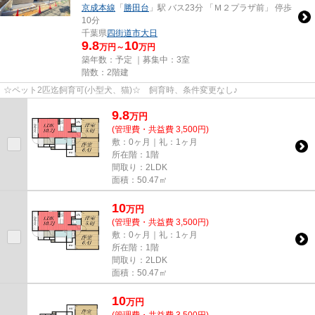
京成本線
「
勝田台
」駅 バス23分 「Ｍ２プラザ前」 停歩
10分
千葉県
四街道市
大日
9.8
10
万円～
万円
築年数：予定 ｜募集中：
3室
階数：2階建
☆ペット2匹迄飼育可(小型犬、猫)☆ 飼育時、条件変更なし♪
9.8
万
円
(管理費・共益費 3,500円)
敷：0ヶ月｜礼：1ヶ月
所在階：1階
間取り：2LDK
面積：50.47㎡
10
万
円
(管理費・共益費 3,500円)
敷：0ヶ月｜礼：1ヶ月
所在階：1階
間取り：2LDK
面積：50.47㎡
10
万
円
(管理費・共益費 3,500円)