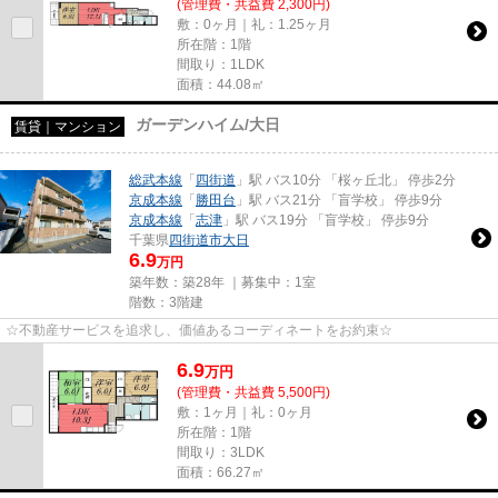
(管理費・共益費 2,300円)
敷：0ヶ月｜礼：1.25ヶ月
所在階：1階
間取り：1LDK
面積：44.08㎡
ガーデンハイム/大日
賃貸｜マンション
総武本線
「
四街道
」駅 バス10分 「桜ヶ丘北」 停歩2分
京成本線
「
勝田台
」駅 バス21分 「盲学校」 停歩9分
京成本線
「
志津
」駅 バス19分 「盲学校」 停歩9分
千葉県
四街道市
大日
6.9
万円
築年数：築28年 ｜募集中：
1室
階数：3階建
☆不動産サービスを追求し、価値あるコーディネートをお約束☆
6.9
万
円
(管理費・共益費 5,500円)
敷：1ヶ月｜礼：0ヶ月
所在階：1階
間取り：3LDK
面積：66.27㎡