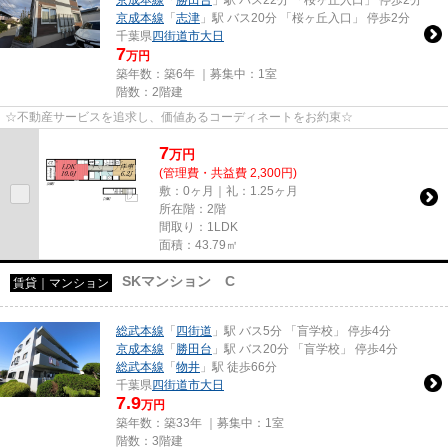
京成本線
「
志津
」駅 バス20分 「桜ヶ丘入口」 停歩2分
千葉県
四街道市
大日
7
万円
築年数：築6年 ｜募集中：
1室
階数：2階建
☆不動産サービスを追求し、価値あるコーディネートをお約束☆
7
万
円
(管理費・共益費 2,300円)
敷：0ヶ月｜礼：1.25ヶ月
所在階：2階
間取り：1LDK
面積：43.79㎡
SKマンション C
賃貸｜マンション
総武本線
「
四街道
」駅 バス5分 「盲学校」 停歩4分
京成本線
「
勝田台
」駅 バス20分 「盲学校」 停歩4分
総武本線
「
物井
」駅 徒歩66分
千葉県
四街道市
大日
7.9
万円
築年数：築33年 ｜募集中：
1室
階数：3階建