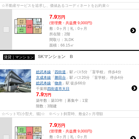
☆不動産サービスを追求し、価値あるコーディネートをお約束☆
7.9
万
円
(管理費・共益費 9,000円)
敷：0ヶ月｜礼：0ヶ月
所在階：2階
間取り：3LDK
面積：66.15㎡
SKマンション B
賃貸｜マンション
総武本線
「
四街道
」駅 バス5分 「盲学校」 停歩4分
京成本線
「
勝田台
」駅 バス20分 「盲学校」 停歩4分
総武本線
「
物井
」駅 徒歩66分
千葉県
四街道市
大日
7.9
万円
築年数：築33年 ｜募集中：
1室
階数：3階建
☆ペット可(小型犬、猫)☆ ※ペット飼育時、敷金2ヶ月増額
7.9
万
円
(管理費・共益費 9,000円)
敷：0ヶ月｜礼：0ヶ月