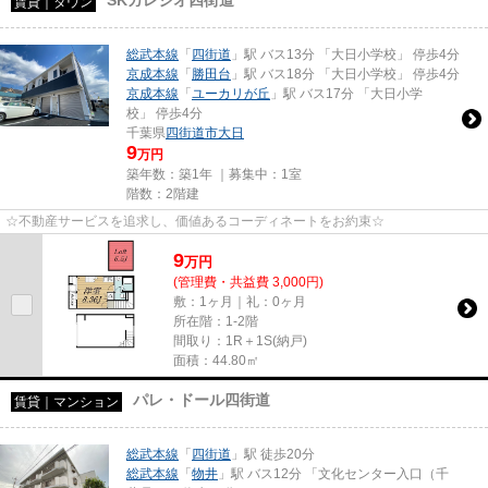
賃貸｜タウン
総武本線
「
四街道
」駅 バス13分 「大日小学校」 停歩4分
京成本線
「
勝田台
」駅 バス18分 「大日小学校」 停歩4分
京成本線
「
ユーカリが丘
」駅 バス17分 「大日小学
校」 停歩4分
千葉県
四街道市
大日
9
万円
築年数：築1年 ｜募集中：
1室
階数：2階建
☆不動産サービスを追求し、価値あるコーディネートをお約束☆
9
万
円
(管理費・共益費 3,000円)
敷：1ヶ月｜礼：0ヶ月
所在階：1-2階
間取り：1R＋1S(納戸)
面積：44.80㎡
パレ・ドール四街道
賃貸｜マンション
総武本線
「
四街道
」駅 徒歩20分
総武本線
「
物井
」駅 バス12分 「文化センター入口（千