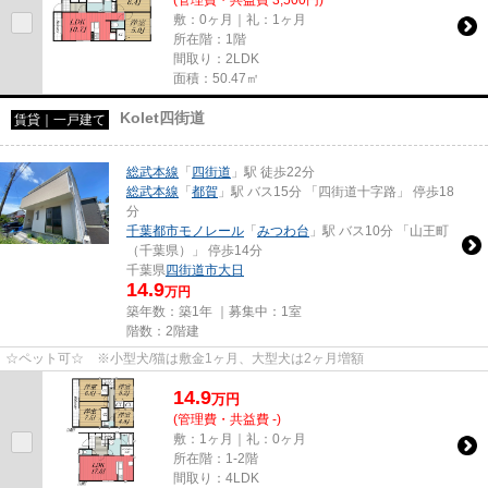
敷：0ヶ月｜礼：1ヶ月
所在階：1階
間取り：2LDK
面積：50.47㎡
Kolet四街道
賃貸｜一戸建て
総武本線
「
四街道
」駅 徒歩22分
総武本線
「
都賀
」駅 バス15分 「四街道十字路」 停歩18
分
千葉都市モノレール
「
みつわ台
」駅 バス10分 「山王町
（千葉県）」 停歩14分
千葉県
四街道市
大日
14.9
万円
築年数：築1年 ｜募集中：
1室
階数：2階建
☆ペット可☆ ※小型犬/猫は敷金1ヶ月、大型犬は2ヶ月増額
14.9
万
円
(管理費・共益費 -)
敷：1ヶ月｜礼：0ヶ月
所在階：1-2階
間取り：4LDK