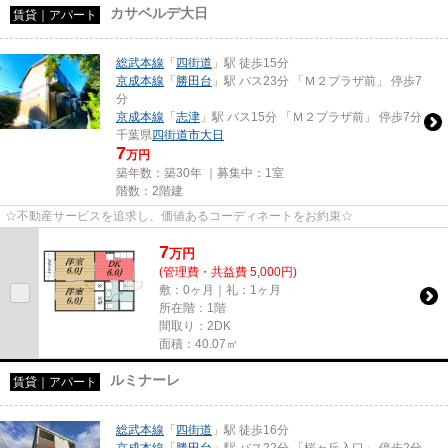
カサベルデ大日
賃貸｜アパート
総武本線
「
四街道
」駅 徒歩15分
京成本線
「
勝田台
」駅 バス23分 「Ｍ２プラザ前」 停歩7
分
京成本線
「
志津
」駅 バス15分 「Ｍ２プラザ前」 停歩7分
千葉県
四街道市
大日
7
万円
築年数：築30年 ｜募集中：
1室
階数：2階建
☆不動産サービスを追求し、価値あるコーディネートをお約束☆
7
万
円
(管理費・共益費 5,000円)
敷：0ヶ月｜礼：1ヶ月
所在階：1階
間取り：2DK
面積：40.07㎡
ルミナーレ
賃貸｜アパート
総武本線
「
四街道
」駅 徒歩16分
京成本線
「
勝田台
」駅 バス22分 「桜ヶ丘入口」 停歩2分