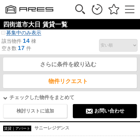
四街道市大日 賃貸一覧
募集中のみ表示
14
該当物件
棟
17
空き数
件
さらに条件を絞り込む
物件リクエスト
チェックした物件をまとめて
検討リストに追加
お問い合わせ
サニーレジデンス
賃貸｜アパート