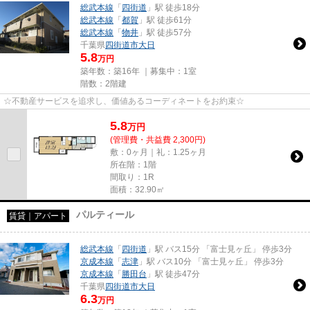
総武本線
「
四街道
」駅 徒歩18分
総武本線
「
都賀
」駅 徒歩61分
総武本線
「
物井
」駅 徒歩57分
千葉県
四街道市
大日
5.8
万円
築年数：築16年 ｜募集中：
1室
階数：2階建
☆不動産サービスを追求し、価値あるコーディネートをお約束☆
5.8
万
円
(管理費・共益費 2,300円)
敷：0ヶ月｜礼：1.25ヶ月
所在階：1階
間取り：1R
面積：32.90㎡
パルティール
賃貸｜アパート
総武本線
「
四街道
」駅 バス15分 「富士見ヶ丘」 停歩3分
京成本線
「
志津
」駅 バス10分 「富士見ヶ丘」 停歩3分
京成本線
「
勝田台
」駅 徒歩47分
千葉県
四街道市
大日
6.3
万円