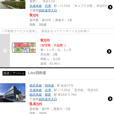
葉県）」 停歩11分
京成本線
「
志津
」駅 バス15分 「Ｍ２プラザ前」 停歩5分
千葉県
四街道市
大日
9
万円
築年数：築36年 ｜募集中：
1室
階数：3階建
☆不動産サービスを追求し、価値あるコーディネートをお約束☆
9
万
円
(管理費・共益費 -)
敷：1ヶ月｜礼：1ヶ月
所在階：2階
間取り：3LDK
面積：61.96㎡
Like四街道
賃貸｜アパート
総武本線
「
四街道
」駅 徒歩27分
京成本線
「
志津
」駅 バス20分 「盲学校」 停歩4分
総武本線
「
都賀
」駅 車18分 5.7km
千葉県
四街道市
大日
9.6
万円
築年数：築3年 ｜募集中：
2室
階数：3階建