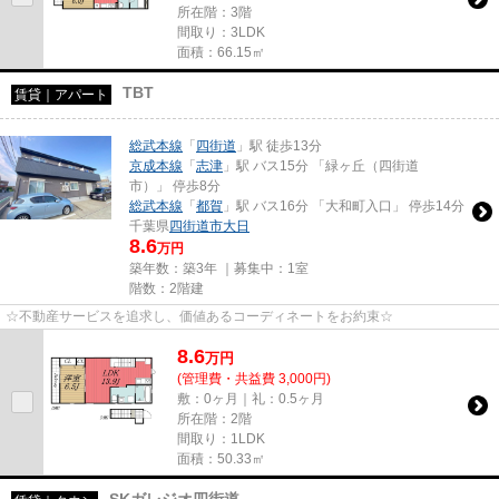
所在階：3階
間取り：3LDK
面積：66.15㎡
TBT
賃貸｜アパート
総武本線
「
四街道
」駅 徒歩13分
京成本線
「
志津
」駅 バス15分 「緑ヶ丘（四街道
市）」 停歩8分
総武本線
「
都賀
」駅 バス16分 「大和町入口」 停歩14分
千葉県
四街道市
大日
8.6
万円
築年数：築3年 ｜募集中：
1室
階数：2階建
☆不動産サービスを追求し、価値あるコーディネートをお約束☆
8.6
万
円
(管理費・共益費 3,000円)
敷：0ヶ月｜礼：0.5ヶ月
所在階：2階
間取り：1LDK
面積：50.33㎡
SKガレジオ四街道