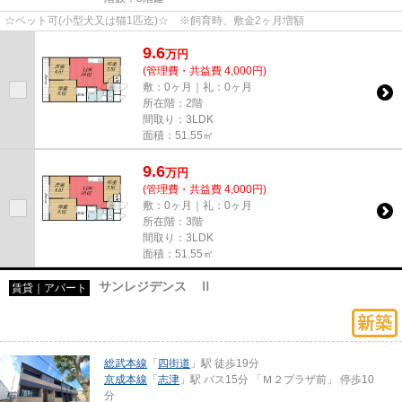
☆ペット可(小型犬又は猫1匹迄)☆ ※飼育時、敷金2ヶ月増額
9.6
万
円
(管理費・共益費 4,000円)
敷：0ヶ月｜礼：0ヶ月
所在階：2階
間取り：3LDK
面積：51.55㎡
9.6
万
円
(管理費・共益費 4,000円)
敷：0ヶ月｜礼：0ヶ月
所在階：3階
間取り：3LDK
面積：51.55㎡
サンレジデンス Ⅱ
賃貸｜アパート
総武本線
「
四街道
」駅 徒歩19分
京成本線
「
志津
」駅 バス15分 「Ｍ２プラザ前」 停歩10
分