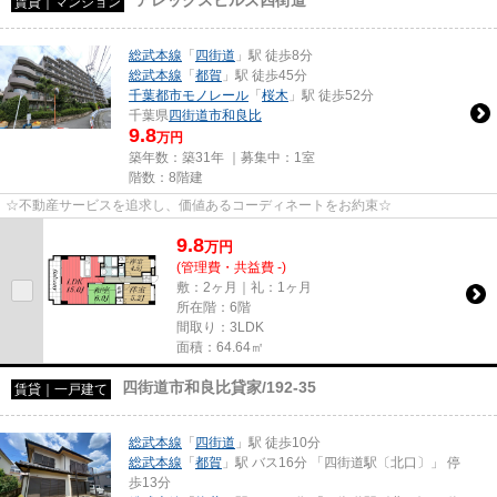
賃貸｜マンション
総武本線
「
四街道
」駅 徒歩8分
総武本線
「
都賀
」駅 徒歩45分
千葉都市モノレール
「
桜木
」駅 徒歩52分
千葉県
四街道市
和良比
9.8
万円
築年数：築31年 ｜募集中：
1室
階数：8階建
☆不動産サービスを追求し、価値あるコーディネートをお約束☆
9.8
万
円
(管理費・共益費 -)
敷：2ヶ月｜礼：1ヶ月
所在階：6階
間取り：3LDK
面積：64.64㎡
四街道市和良比貸家/192-35
賃貸｜一戸建て
総武本線
「
四街道
」駅 徒歩10分
総武本線
「
都賀
」駅 バス16分 「四街道駅〔北口〕」 停
歩13分