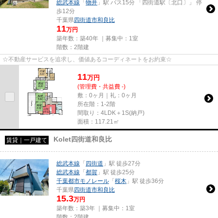
総武本線
「
物井
」駅 バス15分 「四街道駅〔北口〕」 停
歩12分
千葉県
四街道市
和良比
11
万円
築年数：築40年 ｜募集中：
1室
階数：2階建
☆不動産サービスを追求し、価値あるコーディネートをお約束☆
11
万
円
(管理費・共益費 -)
敷：0ヶ月｜礼：0ヶ月
所在階：1-2階
間取り：4LDK＋1S(納戸)
面積：117.21㎡
Kolet四街道和良比
賃貸｜一戸建て
総武本線
「
四街道
」駅 徒歩27分
総武本線
「
都賀
」駅 徒歩25分
千葉都市モノレール
「
桜木
」駅 徒歩36分
千葉県
四街道市
和良比
15.3
万円
築年数：築3年 ｜募集中：
1室
階数：2階建