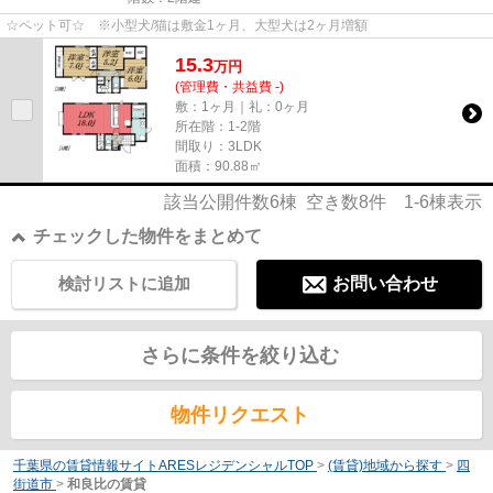
☆ペット可☆ ※小型犬/猫は敷金1ヶ月、大型犬は2ヶ月増額
15.3
万
円
(管理費・共益費 -)
敷：1ヶ月｜礼：0ヶ月
所在階：1-2階
間取り：3LDK
面積：90.88㎡
該当公開件数
6
棟 空き数
8
件
1-6
棟表示
チェックした物件をまとめて
検討リストに追加
お問い合わせ
さらに条件を絞り込む
物件リクエスト
千葉県の賃貸情報サイトARESレジデンシャルTOP
>
(賃貸)地域から探す
>
四
街道市
>
和良比の賃貸