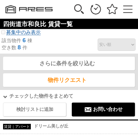
四街道市和良比 賃貸一覧
募集中のみ表示
6
該当物件
棟
8
空き数
件
さらに条件を絞り込む
物件リクエスト
チェックした物件をまとめて
検討リストに追加
お問い合わせ
ドリーム美しが丘
賃貸｜アパート