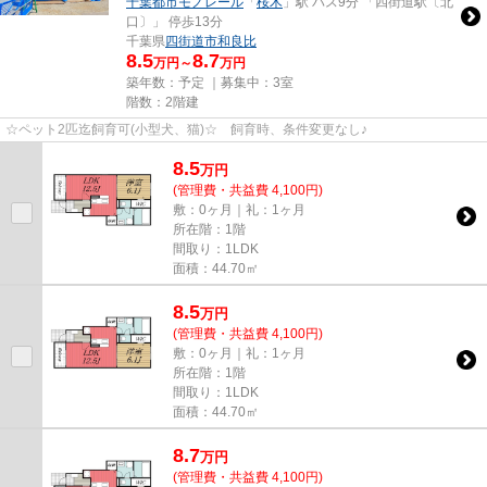
千葉都市モノレール
「
桜木
」駅 バス9分 「四街道駅〔北
口〕」 停歩13分
千葉県
四街道市
和良比
8.5
8.7
万円～
万円
築年数：予定 ｜募集中：
3室
階数：2階建
☆ペット2匹迄飼育可(小型犬、猫)☆ 飼育時、条件変更なし♪
8.5
万
円
(管理費・共益費 4,100円)
敷：0ヶ月｜礼：1ヶ月
所在階：1階
間取り：1LDK
面積：44.70㎡
8.5
万
円
(管理費・共益費 4,100円)
敷：0ヶ月｜礼：1ヶ月
所在階：1階
間取り：1LDK
面積：44.70㎡
8.7
万
円
(管理費・共益費 4,100円)