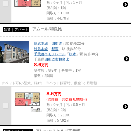
敷：0ヶ月｜礼：1ヶ月
所在階：1階
間取り：1LDK
面積：44.70㎡
アムール/和良比
賃貸｜アパート
総武本線
「
四街道
」駅 徒歩22分
総武本線
「
都賀
」駅 徒歩30分
千葉都市モノレール
「
桜木
」駅 徒歩38分
千葉県
四街道市
和良比
8.6
万円
築年数：築9年 ｜募集中：
1室
階数：2階建
☆ペット可(小型犬、猫)☆ ※ペット飼育時、敷金1ヶ月増額
8.6
万
円
(管理費・共益費 6,000円)
敷：0ヶ月｜礼：0.5ヶ月
所在階：2階
間取り：2LDK
面積：57.92㎡
アレックスヒルズ四街道