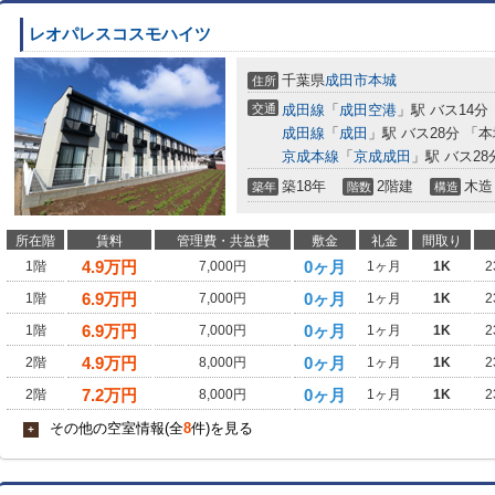
レオパレスコスモハイツ
千葉県
成田市
本城
住所
交通
成田線
「
成田空港
」駅 バス14分
成田線
「
成田
」駅 バス28分 「
京成本線
「
京成成田
」駅 バス2
築18年
2階建
木造
築年
階数
構造
所在階
賃料
管理費・共益費
敷金
礼金
間取り
4.9
万円
0ヶ月
1階
7,000円
1ヶ月
1K
2
6.9
万円
0ヶ月
1階
7,000円
1ヶ月
1K
2
6.9
万円
0ヶ月
1階
7,000円
1ヶ月
1K
2
4.9
万円
0ヶ月
2階
8,000円
1ヶ月
1K
2
7.2
万円
0ヶ月
2階
8,000円
1ヶ月
1K
2
その他の空室情報(全
8
件)を見る
+