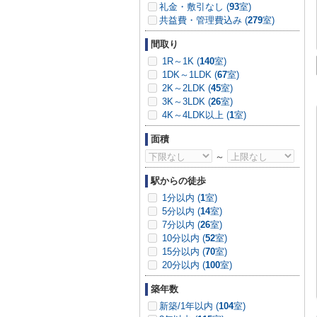
礼金・敷引なし (
93
室)
共益費・管理費込み (
279
室)
間取り
1R～1K (
140
室)
1DK～1LDK (
67
室)
2K～2LDK (
45
室)
3K～3LDK (
26
室)
4K～4LDK以上 (
1
室)
面積
～
駅からの徒歩
1分以内 (
1
室)
5分以内 (
14
室)
7分以内 (
26
室)
10分以内 (
52
室)
15分以内 (
70
室)
20分以内 (
100
室)
築年数
新築/1年以内 (
104
室)