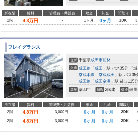
所在階
賃料
管理費・共益費
敷金
礼金
間取り
4.3
万円
0ヶ月
2階
-
1ヶ月
2DK
3
フレイグランス
千葉県
成田市
前林
住所
交通
成田線
「
成田
」駅 バス35分 「
京成本線
「
京成成田
」駅 バス3
成田線
「
成田空港
」駅 徒歩115
築33年
2階建
軽量
築年
階数
構造
所在階
賃料
管理費・共益費
敷金
礼金
間取り
4.8
万円
0ヶ月
0ヶ月
2階
3,000円
2DK
4.8
万円
0ヶ月
0ヶ月
2階
3,000円
2DK