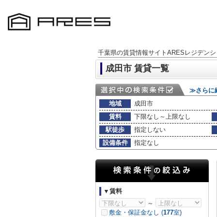
千葉県の賃貸情報サイトARESレジデンシ
成田市 賃貸一覧
≫さらに
地域
成田市
賃料
下限なし～上限なし
駅徒歩
指定しない
設備条件
指定なし
▼賃料
～
敷金・保証金なし (
177
室)