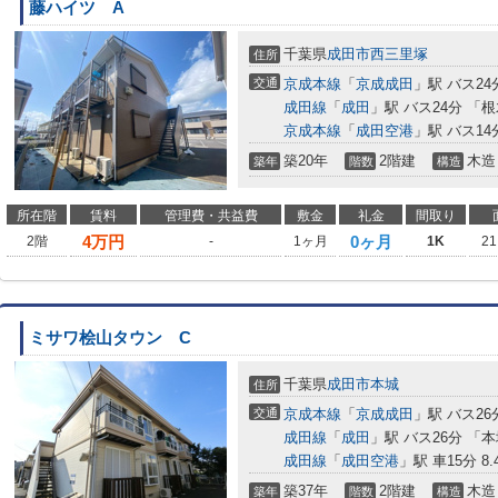
藤ハイツ A
千葉県
成田市
西三里塚
住所
交通
京成本線
「
京成成田
」駅 バス24
成田線
「
成田
」駅 バス24分 「
京成本線
「
成田空港
」駅 バス14
築20年
2階建
木造
築年
階数
構造
所在階
賃料
管理費・共益費
敷金
礼金
間取り
4
万円
0ヶ月
2階
-
1ヶ月
1K
21
ミサワ桧山タウン C
千葉県
成田市
本城
住所
交通
京成本線
「
京成成田
」駅 バス26
成田線
「
成田
」駅 バス26分 「
成田線
「
成田空港
」駅 車15分 8.
築37年
2階建
木造
築年
階数
構造