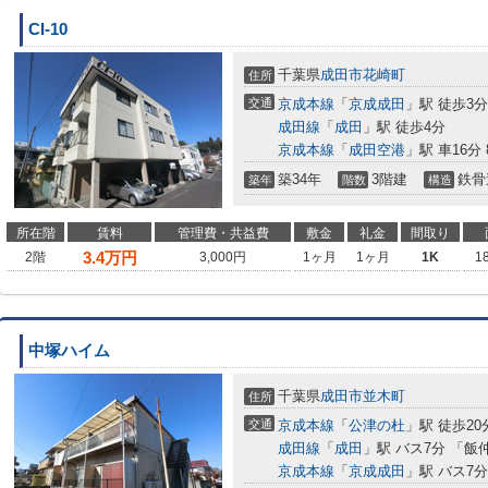
CI-10
千葉県
成田市
花崎町
住所
交通
京成本線
「
京成成田
」駅 徒歩3分
成田線
「
成田
」駅 徒歩4分
京成本線
「
成田空港
」駅 車16分 
築34年
3階建
鉄骨
築年
階数
構造
所在階
賃料
管理費・共益費
敷金
礼金
間取り
3.4
万円
2階
3,000円
1ヶ月
1ヶ月
1K
1
中塚ハイム
千葉県
成田市
並木町
住所
交通
京成本線
「
公津の杜
」駅 徒歩20
成田線
「
成田
」駅 バス7分 「飯
京成本線
「
京成成田
」駅 バス7