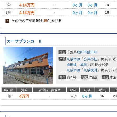
4.14
万円
0ヶ月
0ヶ月
3階
-
1R
4.14
万円
0ヶ月
0ヶ月
3階
-
1R
その他の空室情報(全
10
件)を見る
+
カーサブランカ Ⅱ
千葉県
成田市
飯田町
住所
交通
京成本線
「
公津の杜
」駅 徒歩8分
成田線
「
成田
」駅 徒歩30分
京成本線
「
京成成田
」駅 徒歩30
築28年
2階建
木造
築年
階数
構造
所在階
賃料
管理費・共益費
敷金
礼金
間取り
4
万円
0ヶ月
1階
-
1ヶ月
1R
20