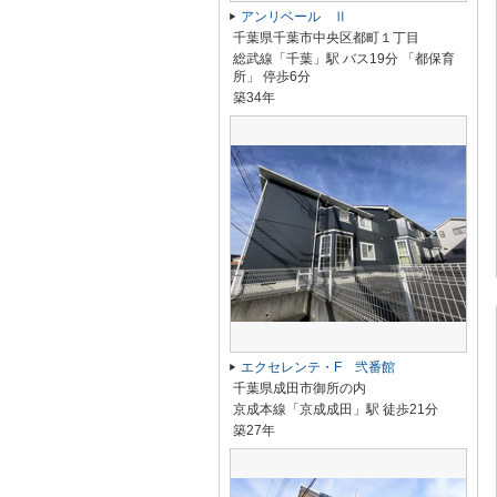
アンリベール Ⅱ
千葉県千葉市中央区都町１丁目
総武線「千葉」駅 バス19分 「都保育
所」 停歩6分
築34年
エクセレンテ・F 弐番館
千葉県成田市御所の内
京成本線「京成成田」駅 徒歩21分
築27年