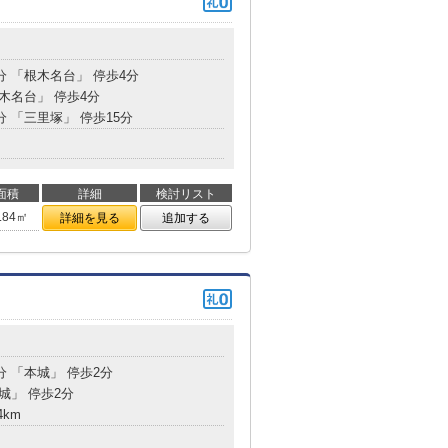
分 「根木名台」 停歩4分
根木名台」 停歩4分
分 「三里塚」 停歩15分
面積
詳細
検討リスト
.84㎡
詳細を見る
追加する
分 「本城」 停歩2分
本城」 停歩2分
4km