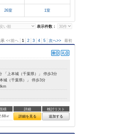
26室
1室
表示件数：
表示
<<前へ
1
2
3
4
5
次へ>>
最初
2分 「上本城（千葉県）」 停歩3分
上本城（千葉県）」 停歩3分
8km
面積
詳細
検討リスト
2.68㎡
詳細を見る
追加する