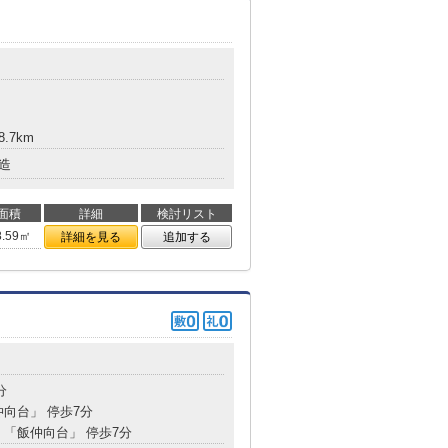
8.7km
造
面積
詳細
検討リスト
8.59㎡
詳細を見る
追加する
分
仲向台」 停歩7分
分 「飯仲向台」 停歩7分