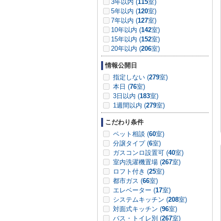
3年以内 (
115
室)
5年以内 (
120
室)
7年以内 (
127
室)
10年以内 (
142
室)
15年以内 (
152
室)
20年以内 (
206
室)
情報公開日
指定しない (
279
室)
本日 (
76
室)
3日以内 (
183
室)
1週間以内 (
279
室)
こだわり条件
ペット相談 (
60
室)
分譲タイプ (
6
室)
ガスコンロ設置可 (
40
室)
室内洗濯機置場 (
267
室)
ロフト付き (
25
室)
都市ガス (
66
室)
エレベーター (
17
室)
システムキッチン (
208
室)
対面式キッチン (
96
室)
バス・トイレ別 (
267
室)