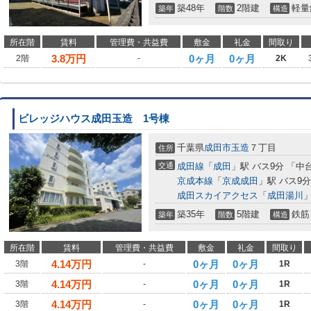
築48年
2階建
軽量
築年
階数
構造
所在階
賃料
管理費・共益費
敷金
礼金
間取り
3.8
万円
0ヶ月
0ヶ月
2階
-
2K
ビレッジハウス成田玉造 1号棟
千葉県
成田市
玉造
７丁目
住所
交通
成田線
「
成田
」駅 バス9分 「中
京成本線
「
京成成田
」駅 バス9分
成田スカイアクセス
「
成田湯川
」
築35年
5階建
鉄筋
築年
階数
構造
所在階
賃料
管理費・共益費
敷金
礼金
間取り
4.14
万円
0ヶ月
0ヶ月
3階
-
1R
4.14
万円
0ヶ月
0ヶ月
3階
-
1R
4.14
万円
0ヶ月
0ヶ月
3階
-
1R