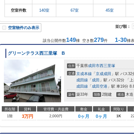
空室件数
140室
67室
45室
並び順：
空室物件のみ表示
149
279
1-30
該当公開件数
棟 空き数
件
棟
グリーンテラス西三里塚 B
千葉県
成田市
西三里塚
住所
交通
京成本線
「
京成成田
」駅 バス3
成田線
「
成田
」駅 バス32分 「
成田線
「
成田空港
」駅 車19分 8.
築33年
2階建
木造
築年
階数
構造
所在階
賃料
管理費・共益費
敷金
礼金
間取り
3
万円
0ヶ月
0ヶ月
1階
2,000円
1K
2