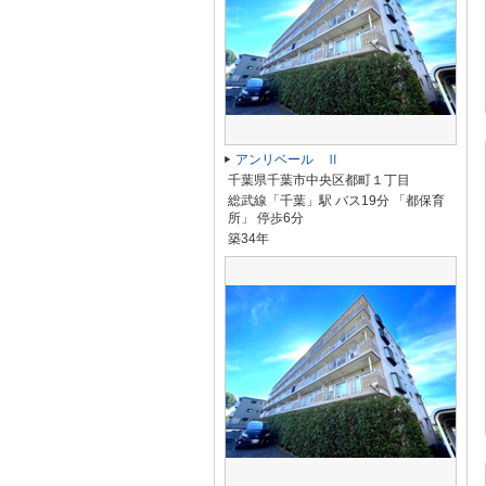
アンリベール Ⅱ
千葉県千葉市中央区都町１丁目
総武線「千葉」駅 バス19分 「都保育
所」 停歩6分
築34年