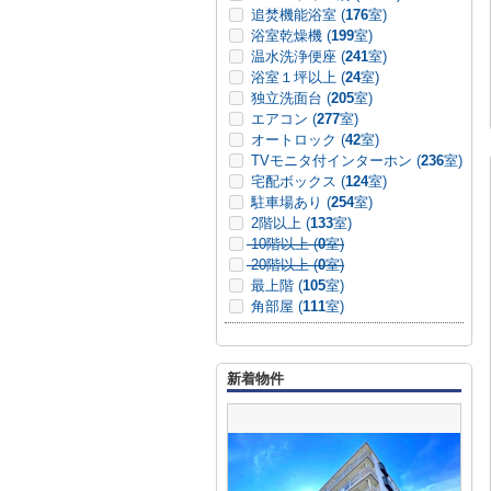
追焚機能浴室 (
176
室)
浴室乾燥機 (
199
室)
温水洗浄便座 (
241
室)
浴室１坪以上 (
24
室)
独立洗面台 (
205
室)
エアコン (
277
室)
オートロック (
42
室)
TVモニタ付インターホン (
236
室)
宅配ボックス (
124
室)
駐車場あり (
254
室)
2階以上 (
133
室)
10階以上 (
0
室)
20階以上 (
0
室)
最上階 (
105
室)
角部屋 (
111
室)
新着物件