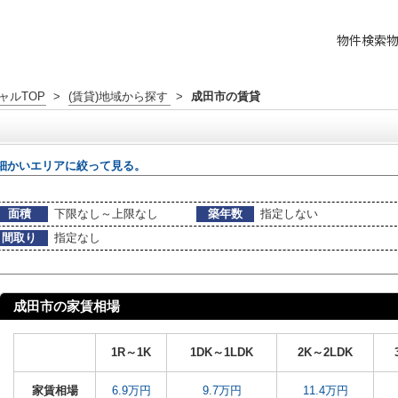
物件検索
ャルTOP
>
(賃貸)地域から探す
>
成田市の賃貸
細かいエリアに絞って見る。
面積
下限なし～上限なし
築年数
指定しない
間取り
指定なし
成田市の家賃相場
1R～1K
1DK～1LDK
2K～2LDK
家賃相場
6.9万円
9.7万円
11.4万円