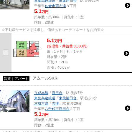
東葉高速鉄道
「
東葉勝田台
」駅 徒歩22分
千葉県
佐倉市
西志津
８丁目
5.1
万円
築年数：築30年 ｜募集中：
1室
階数：2階建
☆不動産サービスを追求し、価値あるコーディネートをお約束☆
5.1
万
円
(管理費・共益費 3,000円)
敷：1ヶ月｜礼：1ヶ月
所在階：2階
間取り：2DK
面積：40.03㎡
アムールSKR
賃貸｜アパート
京成本線
「
勝田台
」駅 徒歩7分
東葉高速鉄道
「
東葉勝田台
」駅 徒歩9分
京成本線
「
志津
」駅 徒歩29分
千葉県
八千代市
勝田台
２丁目
5.1
万円
築年数：築18年 ｜募集中：
1室
階数：2階建