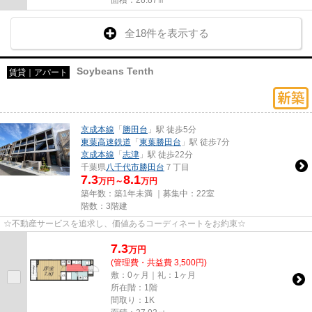
全18件を表示する
Soybeans Tenth
賃貸｜アパート
京成本線
「
勝田台
」駅 徒歩5分
東葉高速鉄道
「
東葉勝田台
」駅 徒歩7分
京成本線
「
志津
」駅 徒歩22分
千葉県
八千代市
勝田台
７丁目
7.3
8.1
万円～
万円
築年数：築1年未満 ｜募集中：
22室
階数：3階建
☆不動産サービスを追求し、価値あるコーディネートをお約束☆
7.3
万
円
(管理費・共益費 3,500円)
敷：0ヶ月｜礼：1ヶ月
所在階：1階
間取り：1K