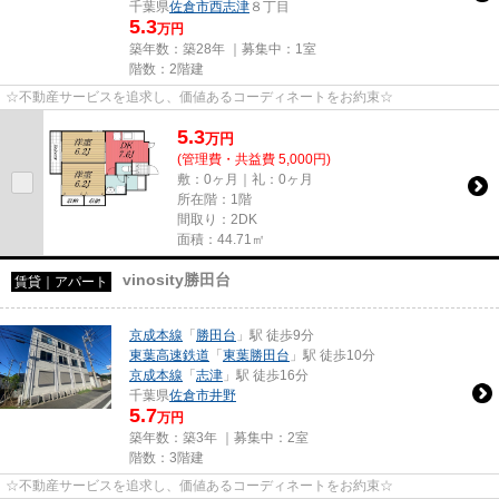
千葉県
佐倉市
西志津
８丁目
5.3
万円
築年数：築28年 ｜募集中：
1室
階数：2階建
☆不動産サービスを追求し、価値あるコーディネートをお約束☆
5.3
万
円
(管理費・共益費 5,000円)
敷：0ヶ月｜礼：0ヶ月
所在階：1階
間取り：2DK
面積：44.71㎡
vinosity勝田台
賃貸｜アパート
京成本線
「
勝田台
」駅 徒歩9分
東葉高速鉄道
「
東葉勝田台
」駅 徒歩10分
京成本線
「
志津
」駅 徒歩16分
千葉県
佐倉市
井野
5.7
万円
築年数：築3年 ｜募集中：
2室
階数：3階建
☆不動産サービスを追求し、価値あるコーディネートをお約束☆