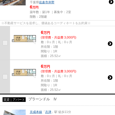
千葉県
佐倉市
井野
6
万円
築年数：築1年 ｜募集中：
2室
階数：2階建
☆不動産サービスを追求し、価値あるコーディネートをお約束☆
6
万
円
(管理費・共益費 3,000円)
敷：0ヶ月｜礼：0ヶ月
所在階：1階
間取り：1R
面積：25.52㎡
6
万
円
(管理費・共益費 3,000円)
敷：0ヶ月｜礼：0ヶ月
所在階：1階
間取り：1R
面積：25.52㎡
プラーンドル Ⅳ
賃貸｜アパート
京成本線
「
志津
」駅 徒歩11分