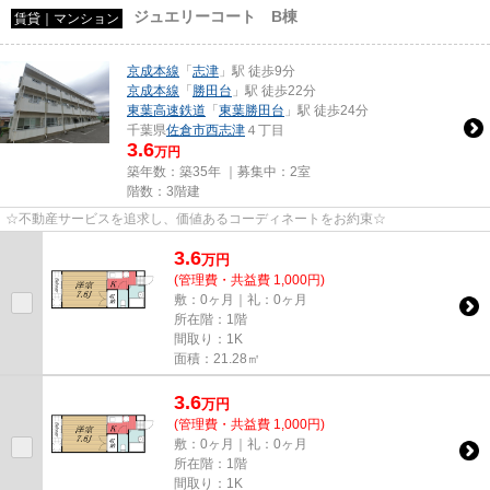
ジュエリーコート B棟
賃貸｜マンション
京成本線
「
志津
」駅 徒歩9分
京成本線
「
勝田台
」駅 徒歩22分
東葉高速鉄道
「
東葉勝田台
」駅 徒歩24分
千葉県
佐倉市
西志津
４丁目
3.6
万円
築年数：築35年 ｜募集中：
2室
階数：3階建
☆不動産サービスを追求し、価値あるコーディネートをお約束☆
3.6
万
円
(管理費・共益費 1,000円)
敷：0ヶ月｜礼：0ヶ月
所在階：1階
間取り：1K
面積：21.28㎡
3.6
万
円
(管理費・共益費 1,000円)
敷：0ヶ月｜礼：0ヶ月
所在階：1階
間取り：1K