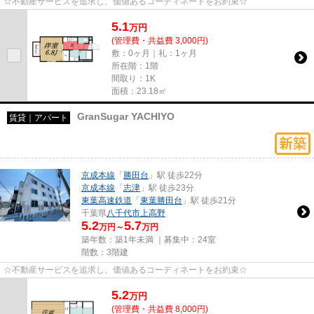
☆不動産サービスを追求し、価値あるコーディネートをお約束☆
5.1
万
円
(管理費・共益費 3,000円)
敷：0ヶ月｜礼：1ヶ月
所在階：1階
間取り：1K
面積：23.18㎡
GranSugar YACHIYO
賃貸｜アパート
京成本線
「
勝田台
」駅 徒歩22分
京成本線
「
志津
」駅 徒歩23分
東葉高速鉄道
「
東葉勝田台
」駅 徒歩21分
千葉県
八千代市
上高野
5.2
5.7
万円～
万円
築年数：築1年未満 ｜募集中：
24室
階数：3階建
☆不動産サービスを追求し、価値あるコーディネートをお約束☆
5.2
万
円
(管理費・共益費 8,000円)