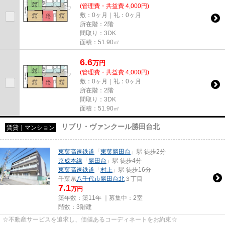
(管理費・共益費 4,000円)
敷：0ヶ月｜礼：0ヶ月
所在階：2階
間取り：3DK
面積：51.90㎡
6.6
万
円
(管理費・共益費 4,000円)
敷：0ヶ月｜礼：0ヶ月
所在階：2階
間取り：3DK
面積：51.90㎡
リブリ・ヴァンクール勝田台北
賃貸｜マンション
東葉高速鉄道
「
東葉勝田台
」駅 徒歩2分
京成本線
「
勝田台
」駅 徒歩4分
東葉高速鉄道
「
村上
」駅 徒歩16分
千葉県
八千代市
勝田台北
３丁目
7.1
万円
築年数：築11年 ｜募集中：
2室
階数：3階建
☆不動産サービスを追求し、価値あるコーディネートをお約束☆