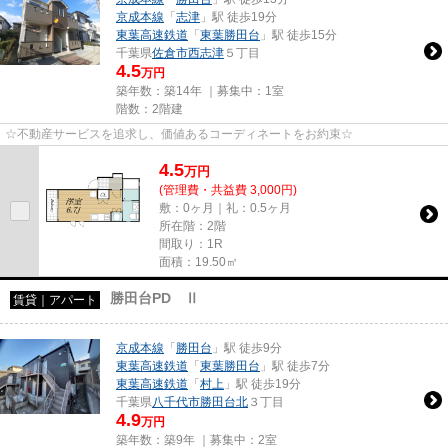
京成本線
「
志津
」駅 徒歩19分
東葉高速鉄道
「
東葉勝田台
」駅 徒歩15分
千葉県
佐倉市
西志津
５丁目
4.5
万円
築年数：築14年 ｜募集中：
1室
階数：2階建
☆不動産サービスを追求し、価値あるコーディネートをお約束☆
4.5
万
円
(管理費・共益費 3,000円)
敷：0ヶ月｜礼：0.5ヶ月
所在階：2階
間取り：1R
面積：19.50㎡
勝田台PD Ⅱ
賃貸｜アパート
京成本線
「
勝田台
」駅 徒歩9分
東葉高速鉄道
「
東葉勝田台
」駅 徒歩7分
東葉高速鉄道
「
村上
」駅 徒歩19分
千葉県
八千代市
勝田台北
３丁目
4.9
万円
築年数：築9年 ｜募集中：
2室