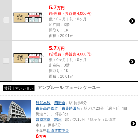
5.7
万
円
(管理費・共益費 4,000円)
敷：0ヶ月｜礼：0ヶ月
所在階：3階
間取り：1K
面積：20.01㎡
5.7
万
円
(管理費・共益費 4,000円)
敷：0ヶ月｜礼：0ヶ月
所在階：3階
間取り：1K
面積：20.01㎡
アンプルール フェール ケーユー
賃貸｜マンション
総武本線
「
四街道
」駅 徒歩9分
東葉高速鉄道
「
東葉勝田台
」駅 バス23分 「緑ヶ丘（四
街道市）」 停歩3分
京成本線
「
志津
」駅 バス15分 「緑ヶ丘（四街道
市）」 停歩3分
千葉県
四街道市
中央
6
万円