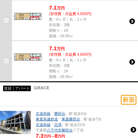
7.1
万
円
(管理費・共益費 4,000円)
敷：0ヶ月｜礼：1ヶ月
所在階：2階
間取り：1K
面積：28.56㎡
7.1
万
円
(管理費・共益費 4,000円)
敷：0ヶ月｜礼：1ヶ月
所在階：2階
間取り：1K
面積：28.56㎡
GRACE
賃貸｜アパート
京成本線
「
勝田台
」駅 徒歩5分
東葉高速鉄道
「
東葉勝田台
」駅 徒歩7分
京成本線
「
志津
」駅 徒歩22分
千葉県
八千代市
勝田台
７丁目
7.3
8
万円～
万円