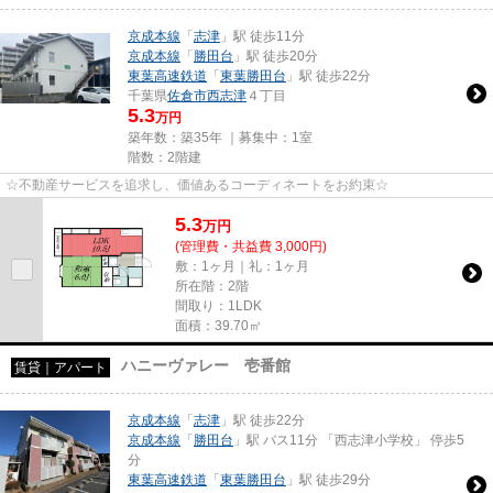
京成本線
「
志津
」駅 徒歩11分
京成本線
「
勝田台
」駅 徒歩20分
東葉高速鉄道
「
東葉勝田台
」駅 徒歩22分
千葉県
佐倉市
西志津
４丁目
5.3
万円
築年数：築35年 ｜募集中：
1室
階数：2階建
☆不動産サービスを追求し、価値あるコーディネートをお約束☆
5.3
万
円
(管理費・共益費 3,000円)
敷：1ヶ月｜礼：1ヶ月
所在階：2階
間取り：1LDK
面積：39.70㎡
ハニーヴァレー 壱番館
賃貸｜アパート
京成本線
「
志津
」駅 徒歩22分
京成本線
「
勝田台
」駅 バス11分 「西志津小学校」 停歩5
分
東葉高速鉄道
「
東葉勝田台
」駅 徒歩29分