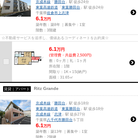
京成本線
「
勝田台
」駅 徒歩24分
東葉高速鉄道
「
東葉勝田台
」駅 徒歩24分
千葉県
佐倉市
上志津
6.1
万円
築年数：築8年 ｜募集中：
1室
階数：3階建
☆不動産サービスを追求し、価値あるコーディネートをお約束☆
6.1
万
円
(管理費・共益費 2,500円)
敷：0ヶ月｜礼：1ヶ月
所在階：1階
間取り：1K＋1S(納戸)
面積：31.65㎡
Ritz Grande
賃貸｜アパート
京成本線
「
勝田台
」駅 徒歩18分
東葉高速鉄道
「
東葉勝田台
」駅 徒歩18分
京成本線
「
志津
」駅 徒歩27分
千葉県
八千代市
勝田台
５丁目
6.1
万円
築年数：築13年 ｜募集中：
1室
階数：2階建