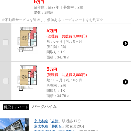
5
万円
築年数：築27年 ｜募集中：
2室
階数：2階建
☆不動産サービスを追求し、価値あるコーディネートをお約束☆
5
万
円
(管理費・共益費 3,000円)
敷：0ヶ月｜礼：0ヶ月
所在階：2階
間取り：1K
面積：34.78㎡
5
万
円
(管理費・共益費 3,000円)
敷：0ヶ月｜礼：0ヶ月
所在階：2階
間取り：1K
面積：34.78㎡
パークハイム
賃貸｜アパート
京成本線
「
志津
」駅 徒歩17分
京成本線
「
勝田台
」駅 徒歩20分