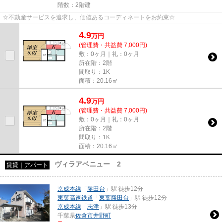
階数：2階建
☆不動産サービスを追求し、価値あるコーディネートをお約束☆
4.9
万
円
(管理費・共益費 7,000円)
敷：0ヶ月｜礼：0ヶ月
所在階：2階
間取り：1K
面積：20.16㎡
4.9
万
円
(管理費・共益費 7,000円)
敷：0ヶ月｜礼：0ヶ月
所在階：2階
間取り：1K
面積：20.16㎡
ヴィラアベニュー 2
賃貸｜アパート
京成本線
「
勝田台
」駅 徒歩12分
東葉高速鉄道
「
東葉勝田台
」駅 徒歩12分
京成本線
「
志津
」駅 徒歩13分
千葉県
佐倉市
井野町