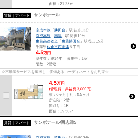
面積：21.28㎡
サンボナール
賃貸｜アパート
京成本線
「
勝田台
」駅 徒歩13分
京成本線
「
志津
」駅 徒歩19分
東葉高速鉄道
「
東葉勝田台
」駅 徒歩15分
千葉県
佐倉市
西志津
５丁目
4.5
万円
築年数：築14年 ｜募集中：
1室
階数：2階建
☆不動産サービスを追求し、価値あるコーディネートをお約束☆
4.5
万
円
(管理費・共益費 3,000円)
敷：0ヶ月｜礼：0.5ヶ月
所在階：2階
間取り：1R
面積：19.50㎡
サンボナール/西志津5
賃貸｜アパート
京成本線
「
勝田台
」駅 徒歩13分