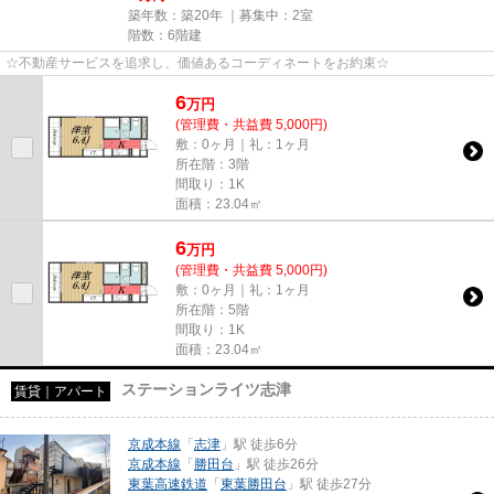
築年数：築20年 ｜募集中：
2室
階数：6階建
☆不動産サービスを追求し、価値あるコーディネートをお約束☆
6
万
円
(管理費・共益費 5,000円)
敷：0ヶ月｜礼：1ヶ月
所在階：3階
間取り：1K
面積：23.04㎡
6
万
円
(管理費・共益費 5,000円)
敷：0ヶ月｜礼：1ヶ月
所在階：5階
間取り：1K
面積：23.04㎡
ステーションライツ志津
賃貸｜アパート
京成本線
「
志津
」駅 徒歩6分
京成本線
「
勝田台
」駅 徒歩26分
東葉高速鉄道
「
東葉勝田台
」駅 徒歩27分