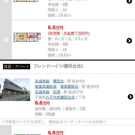
所在階：3階
間取り：1K
面積：26.62㎡
6.5
万
円
(管理費・共益費 7,500円)
敷：0ヶ月｜礼：0.5ヶ月
所在階：3階
間取り：1K
面積：26.62㎡
フレンドハイツ/勝田台北1
賃貸｜アパート
京成本線
「
勝田台
」駅 徒歩4分
東葉高速鉄道
「
東葉勝田台
」駅 徒歩4分
京成本線
「
志津
」駅 徒歩27分
千葉県
八千代市
勝田台北
１丁目
6.6
万円
築年数：築33年 ｜募集中：
2室
階数：2階建
☆不動産サービスを追求し、価値あるコーディネートをお約束☆
6.6
万
円