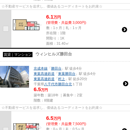
☆不動産サービスを追求し、価値あるコーディネートをお約束☆
6.1
万
円
(管理費・共益費 3,000円)
敷：1ヶ月｜礼：1ヶ月
所在階：1階
間取り：1K
面積：31.40㎡
ウィンヒルズ勝田台
賃貸｜マンション
京成本線
「
勝田台
」駅 徒歩4分
東葉高速鉄道
「
東葉勝田台
」駅 徒歩4分
東葉高速鉄道
「
村上
」駅 徒歩20分
千葉県
八千代市
勝田台北
１丁目
6.5
万円
築年数：築18年 ｜募集中：
2室
階数：8階建
☆不動産サービスを追求し、価値あるコーディネートをお約束☆
6.5
万
円
(管理費・共益費 7,500円)
敷：0ヶ月｜礼：0.5ヶ月