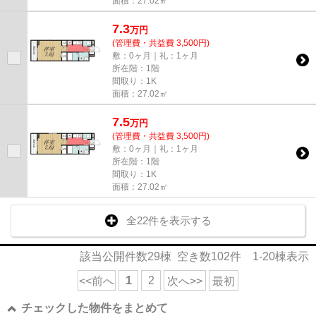
面積：27.02㎡
7.3
万
円
(管理費・共益費 3,500円)
敷：0ヶ月｜礼：1ヶ月
所在階：1階
間取り：1K
面積：27.02㎡
7.5
万
円
(管理費・共益費 3,500円)
敷：0ヶ月｜礼：1ヶ月
所在階：1階
間取り：1K
面積：27.02㎡
全22件を表示する
該当公開件数
29
棟 空き数
102
件
1-20
棟表示
1
2
<<前へ
次へ>>
最初
チェックした物件をまとめて