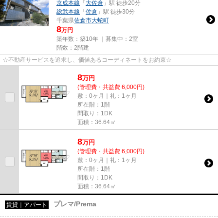
京成本線
「
大佐倉
」駅 徒歩20分
総武本線
「
佐倉
」駅 徒歩30分
千葉県
佐倉市
大蛇町
8
万円
築年数：築10年 ｜募集中：
2室
階数：2階建
☆不動産サービスを追求し、価値あるコーディネートをお約束☆
8
万
円
(管理費・共益費 6,000円)
敷：0ヶ月｜礼：1ヶ月
所在階：1階
間取り：1DK
面積：36.64㎡
8
万
円
(管理費・共益費 6,000円)
敷：0ヶ月｜礼：1ヶ月
所在階：1階
間取り：1DK
面積：36.64㎡
プレマ/Prema
賃貸｜アパート