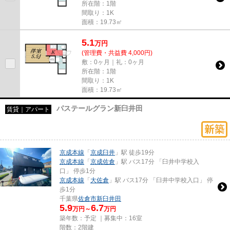
所在階：1階
間取り：1K
面積：19.73㎡
5.1
万
円
(管理費・共益費 4,000円)
敷：0ヶ月｜礼：0ヶ月
所在階：1階
間取り：1K
面積：19.73㎡
パステールグラン新臼井田
賃貸｜アパート
京成本線
「
京成臼井
」駅 徒歩19分
京成本線
「
京成佐倉
」駅 バス17分 「臼井中学校入
口」 停歩1分
京成本線
「
大佐倉
」駅 バス17分 「臼井中学校入口」 停
歩1分
千葉県
佐倉市
新臼井田
5.9
6.7
万円～
万円
築年数：予定 ｜募集中：
16室
階数：2階建