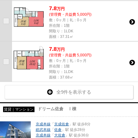
7.8
万
円
(管理費・共益費 5,000円)
敷：0ヶ月｜礼：0ヶ月
所在階：1階
間取り：1LDK
面積：37.31㎡
7.8
万
円
(管理費・共益費 5,000円)
敷：0ヶ月｜礼：0ヶ月
所在階：1階
間取り：1LDK
面積：37.68㎡
全9件を表示する
ドリーム佐倉 Ⅰ棟
賃貸｜マンション
京成本線
「
京成佐倉
」駅 徒歩8分
総武本線
「
佐倉
」駅 徒歩28分
京成本線
「
大佐倉
」駅 徒歩36分