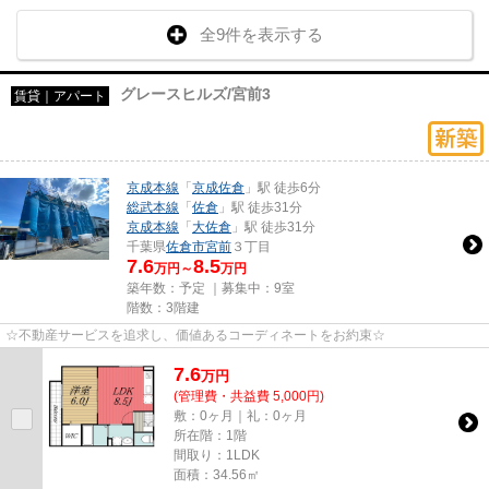
全9件を表示する
グレースヒルズ/宮前3
賃貸｜アパート
京成本線
「
京成佐倉
」駅 徒歩6分
総武本線
「
佐倉
」駅 徒歩31分
京成本線
「
大佐倉
」駅 徒歩31分
千葉県
佐倉市
宮前
３丁目
7.6
8.5
万円～
万円
築年数：予定 ｜募集中：
9室
階数：3階建
☆不動産サービスを追求し、価値あるコーディネートをお約束☆
7.6
万
円
(管理費・共益費 5,000円)
敷：0ヶ月｜礼：0ヶ月
所在階：1階
間取り：1LDK
面積：34.56㎡