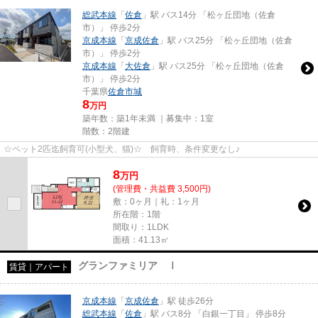
総武本線
「
佐倉
」駅 バス14分 「松ヶ丘団地（佐倉
市）」 停歩2分
京成本線
「
京成佐倉
」駅 バス25分 「松ヶ丘団地（佐倉
市）」 停歩2分
京成本線
「
大佐倉
」駅 バス25分 「松ヶ丘団地（佐倉
市）」 停歩2分
千葉県
佐倉市
城
8
万円
築年数：築1年未満 ｜募集中：
1室
階数：2階建
☆ペット2匹迄飼育可(小型犬、猫)☆ 飼育時、条件変更なし♪
8
万
円
(管理費・共益費 3,500円)
敷：0ヶ月｜礼：1ヶ月
所在階：1階
間取り：1LDK
面積：41.13㎡
グランファミリア Ⅰ
賃貸｜アパート
京成本線
「
京成佐倉
」駅 徒歩26分
総武本線
「
佐倉
」駅 バス8分 「白銀一丁目」 停歩8分