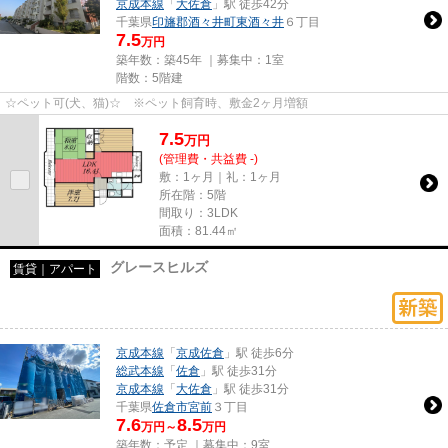
京成本線
「
大佐倉
」駅 徒歩42分
千葉県
印旛郡酒々井町
東酒々井
６丁目
7.5
万円
築年数：築45年 ｜募集中：
1室
階数：5階建
☆ペット可(犬、猫)☆ ※ペット飼育時、敷金2ヶ月増額
7.5
万
円
(管理費・共益費 -)
敷：1ヶ月｜礼：1ヶ月
所在階：5階
間取り：3LDK
面積：81.44㎡
グレースヒルズ
賃貸｜アパート
京成本線
「
京成佐倉
」駅 徒歩6分
総武本線
「
佐倉
」駅 徒歩31分
京成本線
「
大佐倉
」駅 徒歩31分
千葉県
佐倉市
宮前
３丁目
7.6
8.5
万円～
万円
築年数：予定 ｜募集中：
9室