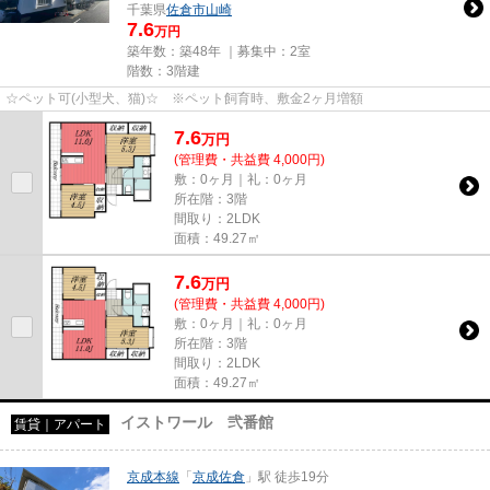
千葉県
佐倉市
山崎
7.6
万円
築年数：築48年 ｜募集中：
2室
階数：3階建
☆ペット可(小型犬、猫)☆ ※ペット飼育時、敷金2ヶ月増額
7.6
万
円
(管理費・共益費 4,000円)
敷：0ヶ月｜礼：0ヶ月
所在階：3階
間取り：2LDK
面積：49.27㎡
7.6
万
円
(管理費・共益費 4,000円)
敷：0ヶ月｜礼：0ヶ月
所在階：3階
間取り：2LDK
面積：49.27㎡
イストワール 弐番館
賃貸｜アパート
京成本線
「
京成佐倉
」駅 徒歩19分