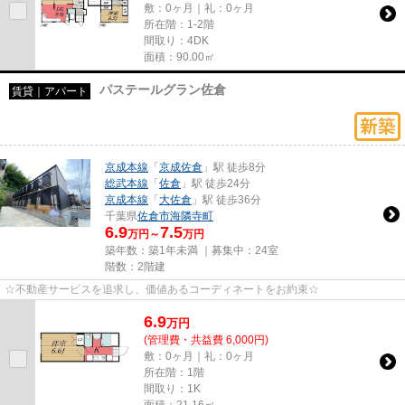
敷：0ヶ月｜礼：0ヶ月
所在階：1-2階
間取り：4DK
面積：90.00㎡
パステールグラン佐倉
賃貸｜アパート
京成本線
「
京成佐倉
」駅 徒歩8分
総武本線
「
佐倉
」駅 徒歩24分
京成本線
「
大佐倉
」駅 徒歩36分
千葉県
佐倉市
海隣寺町
6.9
7.5
万円～
万円
築年数：築1年未満 ｜募集中：
24室
階数：2階建
☆不動産サービスを追求し、価値あるコーディネートをお約束☆
6.9
万
円
(管理費・共益費 6,000円)
敷：0ヶ月｜礼：0ヶ月
所在階：1階
間取り：1K
面積：21.16㎡