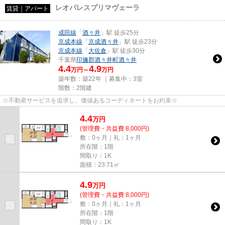
レオパレスプリマヴェーラ
賃貸｜アパート
成田線
「
酒々井
」駅 徒歩25分
京成本線
「
京成酒々井
」駅 徒歩23分
京成本線
「
大佐倉
」駅 徒歩30分
千葉県
印旛郡酒々井町
酒々井
4.4
4.9
万円～
万円
築年数：築22年 ｜募集中：
3室
階数：2階建
☆不動産サービスを追求し、価値あるコーディネートをお約束☆
4.4
万
円
(管理費・共益費 8,000円)
敷：0ヶ月｜礼：1ヶ月
所在階：1階
間取り：1K
面積：23.71㎡
4.9
万
円
(管理費・共益費 8,000円)
敷：0ヶ月｜礼：1ヶ月
所在階：1階
間取り：1K