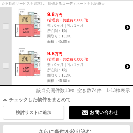
☆不動産サービスを追求し、価値あるコーディネートをお約束☆
9.8
万
円
(管理費・共益費 6,000円)
敷：0ヶ月｜礼：1ヶ月
所在階：1階
間取り：1LDK
面積：45.80㎡
9.8
万
円
(管理費・共益費 6,000円)
敷：0ヶ月｜礼：1ヶ月
所在階：1階
間取り：1LDK
面積：45.80㎡
該当公開件数
13
棟 空き数
74
件
1-13
棟表示
チェックした物件をまとめて
検討リストに追加
お問い合わせ
さらに条件を絞り込む