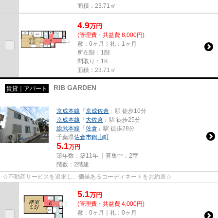
面積：23.71㎡
4.9
万
円
(管理費・共益費 8,000円)
敷：0ヶ月｜礼：1ヶ月
所在階：1階
間取り：1K
面積：23.71㎡
RIB GARDEN
賃貸｜アパート
京成本線
「
京成佐倉
」駅 徒歩10分
京成本線
「
大佐倉
」駅 徒歩25分
総武本線
「
佐倉
」駅 徒歩28分
千葉県
佐倉市
鍋山町
5.1
万円
築年数：築11年 ｜募集中：
2室
階数：2階建
☆不動産サービスを追求し、価値あるコーディネートをお約束☆
5.1
万
円
(管理費・共益費 4,000円)
敷：0ヶ月｜礼：0ヶ月