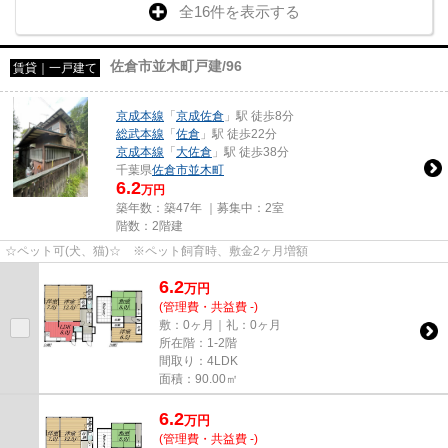
全16件を表示する
佐倉市並木町戸建/96
賃貸｜一戸建て
京成本線
「
京成佐倉
」駅 徒歩8分
総武本線
「
佐倉
」駅 徒歩22分
京成本線
「
大佐倉
」駅 徒歩38分
千葉県
佐倉市
並木町
6.2
万円
築年数：築47年 ｜募集中：
2室
階数：2階建
☆ペット可(犬、猫)☆ ※ペット飼育時、敷金2ヶ月増額
6.2
万
円
(管理費・共益費 -)
敷：0ヶ月｜礼：0ヶ月
所在階：1-2階
間取り：4LDK
面積：90.00㎡
6.2
万
円
(管理費・共益費 -)