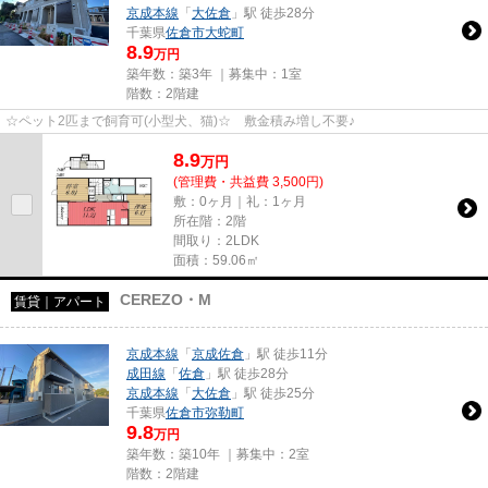
京成本線
「
大佐倉
」駅 徒歩28分
千葉県
佐倉市
大蛇町
8.9
万円
築年数：築3年 ｜募集中：
1室
階数：2階建
☆ペット2匹まで飼育可(小型犬、猫)☆ 敷金積み増し不要♪
8.9
万
円
(管理費・共益費 3,500円)
敷：0ヶ月｜礼：1ヶ月
所在階：2階
間取り：2LDK
面積：59.06㎡
CEREZO・M
賃貸｜アパート
京成本線
「
京成佐倉
」駅 徒歩11分
成田線
「
佐倉
」駅 徒歩28分
京成本線
「
大佐倉
」駅 徒歩25分
千葉県
佐倉市
弥勒町
9.8
万円
築年数：築10年 ｜募集中：
2室
階数：2階建