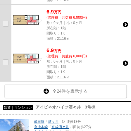
6.9
万
円
(管理費・共益費 6,000円)
敷：0ヶ月｜礼：0ヶ月
所在階：1階
間取り：1K
面積：21.16㎡
6.9
万
円
(管理費・共益費 6,000円)
敷：0ヶ月｜礼：0ヶ月
所在階：1階
間取り：1K
面積：21.16㎡
全24件を表示する
アイビネオハイツ酒々井 3号棟
賃貸｜マンション
成田線
「
酒々井
」駅 徒歩13分
京成本線
「
京成酒々井
」駅 徒歩27分