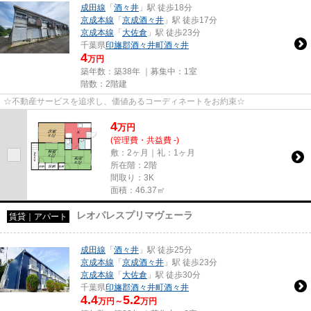
成田線
「
酒々井
」駅 徒歩18分
京成本線
「
京成酒々井
」駅 徒歩17分
京成本線
「
大佐倉
」駅 徒歩23分
千葉県
印旛郡酒々井町
酒々井
4
万円
築年数：築38年 ｜募集中：
1室
階数：2階建
☆不動産サービスを追求し、価値あるコーディネートをお約束☆
4
万
円
(管理費・共益費 -)
敷：2ヶ月｜礼：1ヶ月
所在階：2階
間取り：3K
面積：46.37㎡
レオパレスプリマヴェーラ
賃貸｜アパート
成田線
「
酒々井
」駅 徒歩25分
京成本線
「
京成酒々井
」駅 徒歩23分
京成本線
「
大佐倉
」駅 徒歩30分
千葉県
印旛郡酒々井町
酒々井
4.4
5.2
万円～
万円