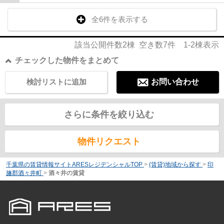
全6件を表示する
該当公開件数
2
棟 空き数
7
件
1-2
棟表示
チェックした物件をまとめて
検討リストに追加
お問い合わせ
さらに条件を絞り込む
物件リクエスト
千葉県の賃貸情報サイトARESレジデンシャルTOP
>
(賃貸)地域から探す
>
印
旛郡酒々井町
>
酒々井の賃貸