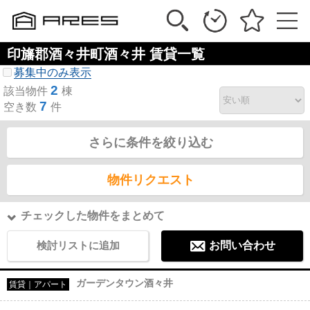
印旛郡酒々井町酒々井 賃貸一覧
募集中のみ表示
2
該当物件
棟
7
空き数
件
さらに条件を絞り込む
物件リクエスト
チェックした物件をまとめて
検討リストに追加
お問い合わせ
ガーデンタウン酒々井
賃貸｜アパート