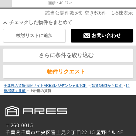
面積：40.27㎡
該当公開件数
5
棟 空き数
6
件
1-5
棟表示
チェックした物件をまとめて
検討リストに追加
お問い合わせ
さらに条件を絞り込む
物件リクエスト
千葉県の賃貸情報サイトARESレジデンシャルTOP
>
(賃貸)地域から探す
>
印
旛郡酒々井町
>
上岩橋の賃貸
〒260-0015
千葉県千葉市中央区富士見２丁目22-15 星野ビル 4F