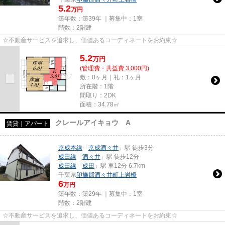
5.2
万円
築年数：築39年 ｜募集中：
1室
階数：2階建
☆不動産サービスを追求し、価値あるコーディネートをお約束☆
5.2
万
円
(管理費・共益費 3,000円)
敷：0ヶ月｜礼：1ヶ月
所在階：1階
間取り：2DK
面積：34.78㎡
クレールアイキョウ A
賃貸｜アパート
京成本線
「
京成酒々井
」駅 徒歩3分
成田線
「
酒々井
」駅 徒歩12分
成田線
「
成田
」駅 車12分 6.7km
千葉県
印旛郡酒々井町
上岩橋
6
万円
築年数：築29年 ｜募集中：
1室
階数：2階建
☆不動産サービスを追求し、価値あるコーディネートをお約束☆