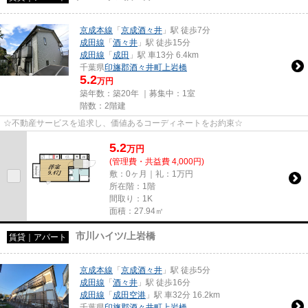
京成本線
「
京成酒々井
」駅 徒歩7分
成田線
「
酒々井
」駅 徒歩15分
成田線
「
成田
」駅 車13分 6.4km
千葉県
印旛郡酒々井町
上岩橋
5.2
万円
築年数：築20年 ｜募集中：
1室
階数：2階建
☆不動産サービスを追求し、価値あるコーディネートをお約束☆
5.2
万
円
(管理費・共益費 4,000円)
敷：0ヶ月｜礼：1万円
所在階：1階
間取り：1K
面積：27.94㎡
市川ハイツ/上岩橋
賃貸｜アパート
京成本線
「
京成酒々井
」駅 徒歩5分
成田線
「
酒々井
」駅 徒歩16分
成田線
「
成田空港
」駅 車32分 16.2km
千葉県
印旛郡酒々井町
上岩橋