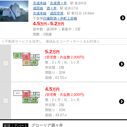
京成本線
「
京成酒々井
」駅 徒歩6分
成田線
「
酒々井
」駅 徒歩17分
京成本線
「
成田空港
」駅 車31分 14.6km
千葉県
印旛郡酒々井町
上岩橋
4.5
5.2
万円～
万円
築年数：築38年 ｜募集中：
2室
階数：2階建
☆不動産サービスを追求し、価値あるコーディネートをお約束☆
5.2
万
円
(管理費・共益費 2,000円)
敷：2ヶ月｜礼：1ヶ月
所在階：1階
間取り：3DK
面積：62.55㎡
4.5
万
円
(管理費・共益費 2,000円)
敷：2ヶ月｜礼：1ヶ月
所在階：2階
間取り：2DK
面積：49.07㎡
グローリア酒々井
賃貸｜アパート