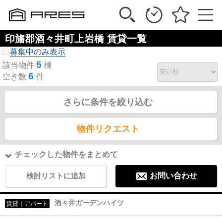
印旛郡酒々井町上岩橋 賃貸一覧
募集中のみ表示
5
該当物件
棟
6
空き数
件
さらに条件を絞り込む
物件リクエスト
チェックした物件をまとめて
検討リストに追加
お問い合わせ
酒々井ガーデンハイツ
賃貸｜アパート