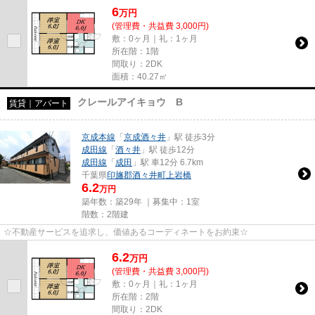
6
万
円
(管理費・共益費 3,000円)
敷：0ヶ月｜礼：1ヶ月
所在階：1階
間取り：2DK
面積：40.27㎡
クレールアイキョウ B
賃貸｜アパート
京成本線
「
京成酒々井
」駅 徒歩3分
成田線
「
酒々井
」駅 徒歩12分
成田線
「
成田
」駅 車12分 6.7km
千葉県
印旛郡酒々井町
上岩橋
6.2
万円
築年数：築29年 ｜募集中：
1室
階数：2階建
☆不動産サービスを追求し、価値あるコーディネートをお約束☆
6.2
万
円
(管理費・共益費 3,000円)
敷：0ヶ月｜礼：1ヶ月
所在階：2階
間取り：2DK