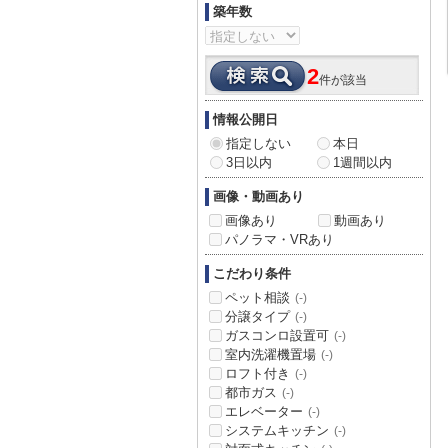
築年数
2
件が該当
情報公開日
指定しない
本日
3日以内
1週間以内
画像・動画あり
画像あり
動画あり
パノラマ・VRあり
こだわり条件
ペット相談
(-)
分譲タイプ
(-)
ガスコンロ設置可
(-)
室内洗濯機置場
(-)
ロフト付き
(-)
都市ガス
(-)
エレベーター
(-)
システムキッチン
(-)