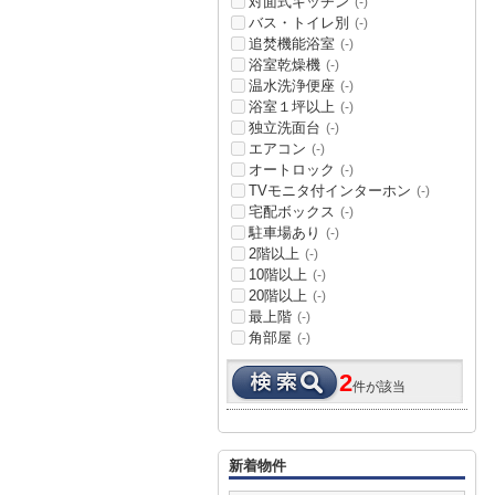
対面式キッチン
(-)
バス・トイレ別
(-)
追焚機能浴室
(-)
浴室乾燥機
(-)
温水洗浄便座
(-)
浴室１坪以上
(-)
独立洗面台
(-)
エアコン
(-)
オートロック
(-)
TVモニタ付インターホン
(-)
宅配ボックス
(-)
駐車場あり
(-)
2階以上
(-)
10階以上
(-)
20階以上
(-)
最上階
(-)
角部屋
(-)
2
件が該当
新着物件