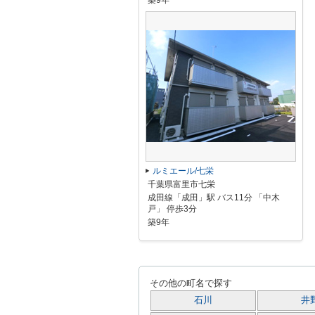
築9年
ルミエール/七栄
千葉県富里市七栄
成田線「成田」駅 バス11分 「中木
戸」 停歩3分
築9年
その他の町名で探す
石川
井