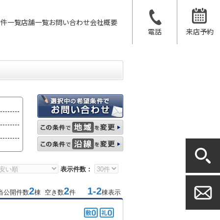
物件一覧
店舗一覧
お問い合わせ
会社概要
電話
来店予約
表示件数：
2
2
1-2
当公開件数
棟 空き数
件
棟表示