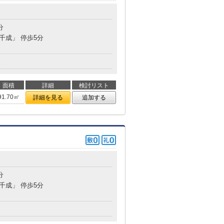
分
「千成」 停歩5分
面積
詳細
検討リスト
91.70㎡
詳細を見る
追加する
分
「千成」 停歩5分