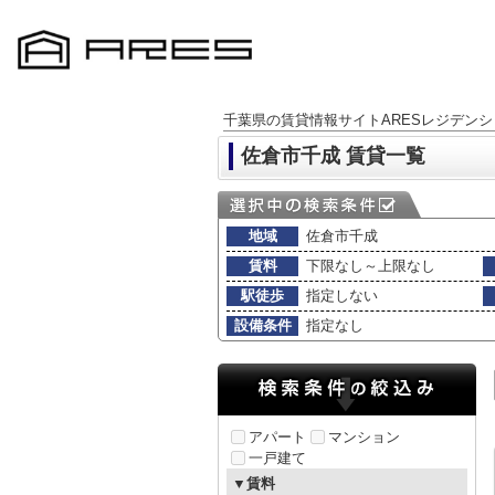
千葉県の賃貸情報サイトARESレジデンシ
佐倉市千成 賃貸一覧
地域
佐倉市千成
賃料
下限なし～上限なし
駅徒歩
指定しない
設備条件
指定なし
アパート
マンション
一戸建て
▼賃料