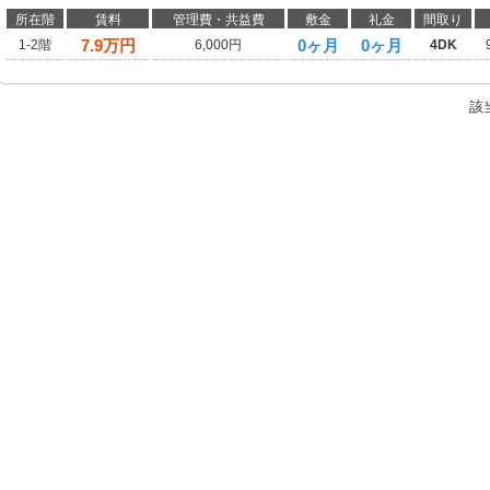
所在階
賃料
管理費・共益費
敷金
礼金
間取り
7.9
万円
0ヶ月
0ヶ月
1-2階
6,000円
4DK
該