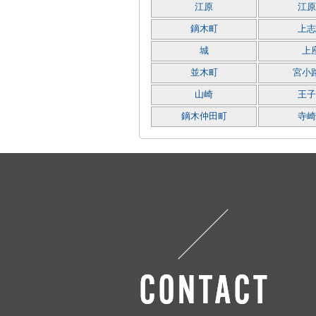
江原
江原
鏑木町
上志
城
上
並木町
宮小
山崎
王子
鏑木仲田町
寺崎