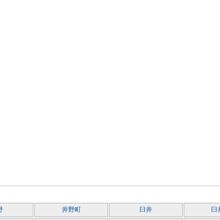
野
井野町
臼井
臼