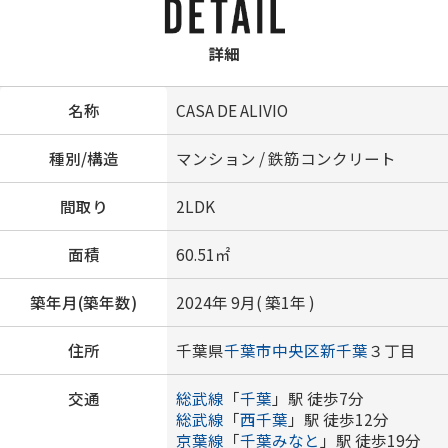
詳細
名称
CASA DE ALIVIO
種別/構造
マンション / 鉄筋コンクリート
間取り
2LDK
面積
60.51㎡
築年月(築年数)
2024年 9月( 築1年 )
住所
千葉県
千葉市中央区
新千葉
３丁目
交通
総武線
「
千葉
」駅 徒歩7分
総武線
「
西千葉
」駅 徒歩12分
京葉線
「
千葉みなと
」駅 徒歩19分