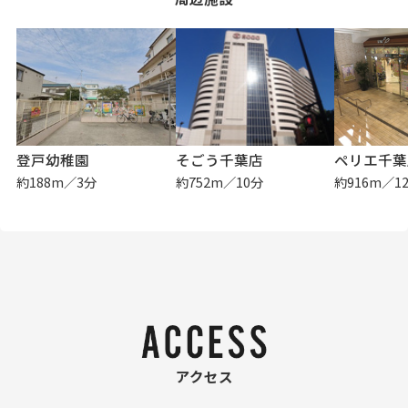
登戸幼稚園
そごう千葉店
ペリエ千葉
約188m／3分
約752m／10分
約916m／1
アクセス