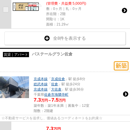
(管理費・共益費 5,000円)
敷：0ヶ月｜礼：0ヶ月
所在階：2階
間取り：1K
面積：21.29㎡
全8件を表示する
パステールグラン佐倉
賃貸｜アパート
京成本線
「
京成佐倉
」駅 徒歩8分
総武本線
「
佐倉
」駅 徒歩24分
京成本線
「
大佐倉
」駅 徒歩36分
千葉県
佐倉市
海隣寺町
7.3
7.5
万円～
万円
築年数：築1年未満 ｜募集中：
12室
階数：2階建
☆不動産サービスを追求し、価値あるコーディネートをお約束☆
7.3
万
円