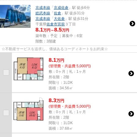
京成本線
「
京成佐倉
」駅 徒歩6分
総武本線
「
佐倉
」駅 徒歩31分
京成本線
「
大佐倉
」駅 徒歩31分
千葉県
佐倉市
宮前
３丁目
8.1
8.5
万円～
万円
築年数：予定 ｜募集中：
6室
階数：3階建
☆不動産サービスを追求し、価値あるコーディネートをお約束☆
8.1
万
円
(管理費・共益費 5,000円)
敷：0ヶ月｜礼：1ヶ月
所在階：2階
間取り：1LDK
面積：34.56㎡
8.3
万
円
(管理費・共益費 5,000円)
敷：0ヶ月｜礼：1ヶ月
所在階：2階
間取り：1LDK
面積：37.68㎡