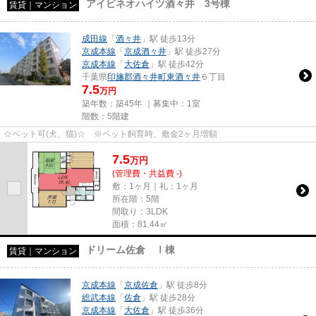
アイビネオハイツ酒々井 3号棟
賃貸｜マンション
成田線
「
酒々井
」駅 徒歩13分
京成本線
「
京成酒々井
」駅 徒歩27分
京成本線
「
大佐倉
」駅 徒歩42分
千葉県
印旛郡酒々井町
東酒々井
６丁目
7.5
万円
築年数：築45年 ｜募集中：
1室
階数：5階建
☆ペット可(犬、猫)☆ ※ペット飼育時、敷金2ヶ月増額
7.5
万
円
(管理費・共益費 -)
敷：1ヶ月｜礼：1ヶ月
所在階：5階
間取り：3LDK
面積：81.44㎡
ドリーム佐倉 Ⅰ棟
賃貸｜マンション
京成本線
「
京成佐倉
」駅 徒歩8分
総武本線
「
佐倉
」駅 徒歩28分
京成本線
「
大佐倉
」駅 徒歩36分