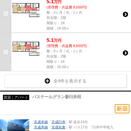
5.1
万
円
(管理費・共益費 8,000円)
敷：0ヶ月｜礼：1ヶ月
所在階：2階
間取り：1K
面積：26.08㎡
5.1
万
円
(管理費・共益費 8,000円)
敷：0ヶ月｜礼：1ヶ月
所在階：2階
間取り：1K
面積：26.08㎡
全4件を表示する
パステールグラン新臼井田
賃貸｜アパート
京成本線
「
京成臼井
」駅 徒歩19分
京成本線
「
京成佐倉
」駅 バス17分 「臼井中学校入