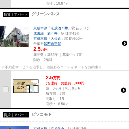
面積：19.87㎡
グリーンパレス
賃貸｜アパート
京成本線
「
京成酒々井
」駅 徒歩31分
成田線
「
酒々井
」駅 徒歩41分
京成本線
「
大佐倉
」駅 徒歩50分
千葉県
印西市
平賀
2.5
万円
築年数：築35年 ｜募集中：
1室
階数：2階建
☆不動産サービスを追求し、価値あるコーディネートをお約束☆
2.5
万
円
(管理費・共益費 1,000円)
敷：0ヶ月｜礼：0ヶ月
所在階：2階
間取り：1R
面積：18.50㎡
ピソコモド
賃貸｜アパート
京成本線
「
京成佐倉
」駅 徒歩13分