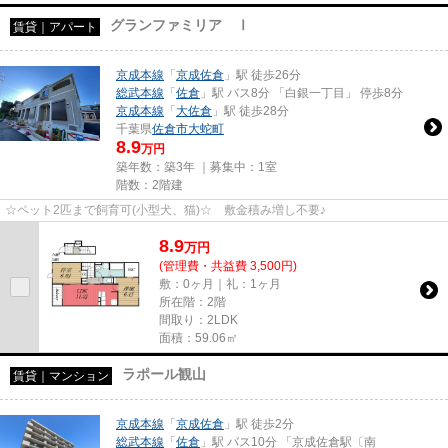
グランファミリア Ⅰ
賃貸｜アパート
京成本線
「
京成佐倉
」駅 徒歩26分
総武本線
「
佐倉
」駅 バス8分 「白銀一丁目」 停歩8分
京成本線
「
大佐倉
」駅 徒歩28分
千葉県
佐倉市
大蛇町
8.9
万円
築年数：築3年 ｜募集中：
1室
階数：2階建
☆ペット2匹まで飼育可(小型犬、猫)☆ 敷金積み増し不要♪
8.9
万
円
(管理費・共益費 3,500円)
敷：0ヶ月｜礼：1ヶ月
所在階：2階
間取り：2LDK
面積：59.06㎡
ラポール観山
賃貸｜マンション
京成本線
「
京成佐倉
」駅 徒歩2分
総武本線
「
佐倉
」駅 バス10分 「京成佐倉駅〔南