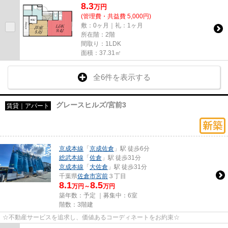
8.3
万
円
(管理費・共益費 5,000円)
敷：0ヶ月｜礼：1ヶ月
所在階：2階
間取り：1LDK
面積：37.31㎡
全6件を表示する
グレースヒルズ/宮前3
賃貸｜アパート
京成本線
「
京成佐倉
」駅 徒歩6分
総武本線
「
佐倉
」駅 徒歩31分
京成本線
「
大佐倉
」駅 徒歩31分
千葉県
佐倉市
宮前
３丁目
8.1
8.5
万円～
万円
築年数：予定 ｜募集中：
6室
階数：3階建
☆不動産サービスを追求し、価値あるコーディネートをお約束☆