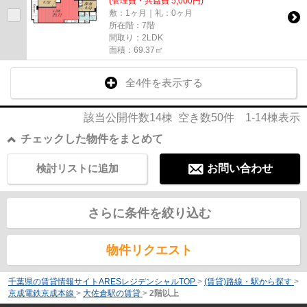
(管理費・共益費 5,000円)
敷：1ヶ月｜礼：0ヶ月
所在階：7階
間取り：2LDK
面積：69.37㎡
全4件を表示する
該当公開件数
14
棟 空き数
50
件
1-14
棟表示
チェックした物件をまとめて
検討リストに追加
お問い合わせ
さらに条件を絞り込む
物件リクエスト
千葉県の賃貸情報サイトARESレジデンシャルTOP
>
(賃貸)路線・駅から探す
>
京成電鉄京成本線
>
大佐倉駅の賃貸
>
2階以上