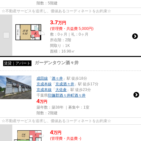
階数：5階建
☆不動産サービスを追求し、価値あるコーディネートをお約束☆
3.7
万
円
(管理費・共益費 5,000円)
敷：0ヶ月｜礼：0ヶ月
所在階：2階
間取り：1K
面積：16.98㎡
ガーデンタウン酒々井
賃貸｜アパート
成田線
「
酒々井
」駅 徒歩18分
京成本線
「
京成酒々井
」駅 徒歩17分
京成本線
「
大佐倉
」駅 徒歩23分
千葉県
印旛郡酒々井町
酒々井
4
万円
築年数：築38年 ｜募集中：
1室
階数：2階建
☆不動産サービスを追求し、価値あるコーディネートをお約束☆
4
万
円
(管理費・共益費 -)