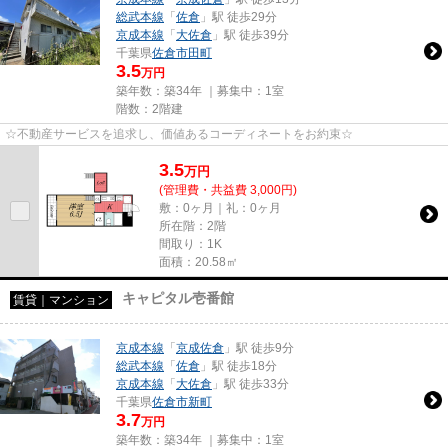
総武本線
「
佐倉
」駅 徒歩29分
京成本線
「
大佐倉
」駅 徒歩39分
千葉県
佐倉市
田町
3.5
万円
築年数：築34年 ｜募集中：
1室
階数：2階建
☆不動産サービスを追求し、価値あるコーディネートをお約束☆
3.5
万
円
(管理費・共益費 3,000円)
敷：0ヶ月｜礼：0ヶ月
所在階：2階
間取り：1K
面積：20.58㎡
キャピタル壱番館
賃貸｜マンション
京成本線
「
京成佐倉
」駅 徒歩9分
総武本線
「
佐倉
」駅 徒歩18分
京成本線
「
大佐倉
」駅 徒歩33分
千葉県
佐倉市
新町
3.7
万円
築年数：築34年 ｜募集中：
1室