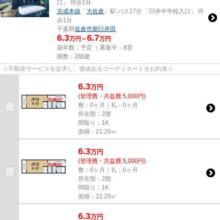
口」 停歩1分
京成本線
「
大佐倉
」駅 バス17分 「臼井中学校入口」 停
歩1分
千葉県
佐倉市
新臼井田
6.3
6.7
万円～
万円
築年数：予定 ｜募集中：
8室
階数：2階建
☆不動産サービスを追求し、価値あるコーディネートをお約束☆
6.3
万
円
(管理費・共益費 5,000円)
敷：0ヶ月｜礼：0ヶ月
所在階：2階
間取り：1K
面積：21.29㎡
6.3
万
円
(管理費・共益費 5,000円)
敷：0ヶ月｜礼：0ヶ月
所在階：2階
間取り：1K
面積：21.29㎡
6.3
万
円