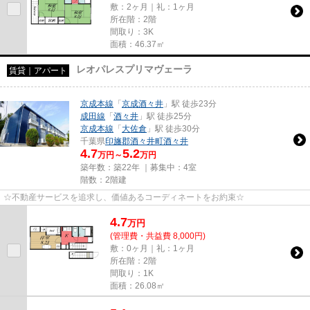
敷：2ヶ月｜礼：1ヶ月
所在階：2階
間取り：3K
面積：46.37㎡
レオパレスプリマヴェーラ
賃貸｜アパート
京成本線
「
京成酒々井
」駅 徒歩23分
成田線
「
酒々井
」駅 徒歩25分
京成本線
「
大佐倉
」駅 徒歩30分
千葉県
印旛郡酒々井町
酒々井
4.7
5.2
万円～
万円
築年数：築22年 ｜募集中：
4室
階数：2階建
☆不動産サービスを追求し、価値あるコーディネートをお約束☆
4.7
万
円
(管理費・共益費 8,000円)
敷：0ヶ月｜礼：1ヶ月
所在階：2階
間取り：1K
面積：26.08㎡