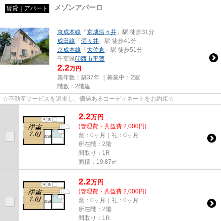
メゾンアバーロ
賃貸｜アパート
京成本線
「
京成酒々井
」駅 徒歩31分
成田線
「
酒々井
」駅 徒歩41分
京成本線
「
大佐倉
」駅 徒歩51分
千葉県
印西市
平賀
2.2
万円
築年数：築37年 ｜募集中：
2室
階数：2階建
☆不動産サービスを追求し、価値あるコーディネートをお約束☆
2.2
万
円
(管理費・共益費 2,000円)
敷：0ヶ月｜礼：0ヶ月
所在階：2階
間取り：1R
面積：19.87㎡
2.2
万
円
(管理費・共益費 2,000円)
敷：0ヶ月｜礼：0ヶ月
所在階：2階
間取り：1R