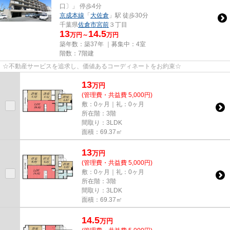
口〕」 停歩4分
京成本線
「
大佐倉
」駅 徒歩30分
千葉県
佐倉市
宮前
３丁目
13
14.5
万円～
万円
築年数：築37年 ｜募集中：
4室
階数：7階建
☆不動産サービスを追求し、価値あるコーディネートをお約束☆
13
万
円
(管理費・共益費 5,000円)
敷：0ヶ月｜礼：0ヶ月
所在階：3階
間取り：3LDK
面積：69.37㎡
13
万
円
(管理費・共益費 5,000円)
敷：0ヶ月｜礼：0ヶ月
所在階：3階
間取り：3LDK
面積：69.37㎡
14.5
万
円