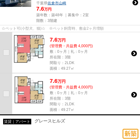
千葉県
佐倉市
山崎
7.6
万円
築年数：築48年 ｜募集中：
2室
階数：3階建
☆ペット可(小型犬、猫)☆ ※ペット飼育時、敷金2ヶ月増額
7.6
万
円
(管理費・共益費 4,000円)
敷：0ヶ月｜礼：0ヶ月
所在階：3階
間取り：2LDK
面積：49.27㎡
7.6
万
円
(管理費・共益費 4,000円)
敷：0ヶ月｜礼：0ヶ月
所在階：3階
間取り：2LDK
面積：49.27㎡
グレースヒルズ
賃貸｜アパート