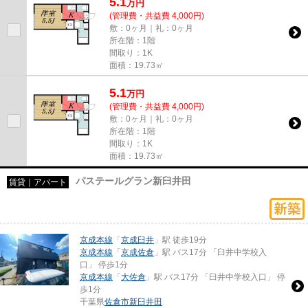
5.1
万
円
(管理費・共益費 4,000円)
敷：0ヶ月｜礼：0ヶ月
所在階：1階
間取り：1K
面積：19.73㎡
5.1
万
円
(管理費・共益費 4,000円)
敷：0ヶ月｜礼：0ヶ月
所在階：1階
間取り：1K
面積：19.73㎡
パステールグラン新臼井田
賃貸｜アパート
京成本線
「
京成臼井
」駅 徒歩19分
京成本線
「
京成佐倉
」駅 バス17分 「臼井中学校入
口」 停歩1分
京成本線
「
大佐倉
」駅 バス17分 「臼井中学校入口」 停
歩1分
千葉県
佐倉市
新臼井田