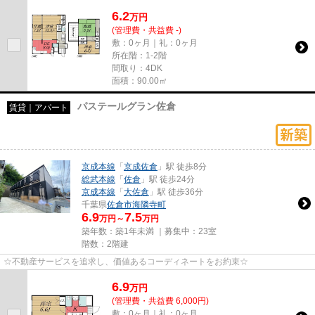
6.2
万
円
(管理費・共益費 -)
敷：0ヶ月｜礼：0ヶ月
所在階：1-2階
間取り：4DK
面積：90.00㎡
パステールグラン佐倉
賃貸｜アパート
京成本線
「
京成佐倉
」駅 徒歩8分
総武本線
「
佐倉
」駅 徒歩24分
京成本線
「
大佐倉
」駅 徒歩36分
千葉県
佐倉市
海隣寺町
6.9
7.5
万円～
万円
築年数：築1年未満 ｜募集中：
23室
階数：2階建
☆不動産サービスを追求し、価値あるコーディネートをお約束☆
6.9
万
円
(管理費・共益費 6,000円)
敷：0ヶ月｜礼：0ヶ月