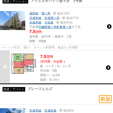
アイビネオハイツ酒々井 3号棟
賃貸｜マンション
成田線
「
酒々井
」駅 徒歩13分
京成本線
「
京成酒々井
」駅 徒歩27分
京成本線
「
大佐倉
」駅 徒歩42分
千葉県
印旛郡酒々井町
東酒々井
６丁目
7.5
万円
築年数：築45年 ｜募集中：
1室
階数：5階建
☆ペット可(犬、猫)☆ ※ペット飼育時、敷金2ヶ月増額
7.5
万
円
(管理費・共益費 -)
敷：1ヶ月｜礼：1ヶ月
所在階：5階
間取り：3LDK
面積：81.44㎡
グレースヒルズ
賃貸｜アパート
京成本線
「
京成佐倉
」駅 徒歩6分