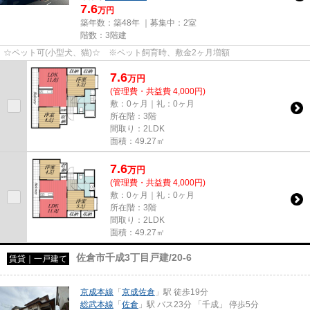
7.6
万円
築年数：築48年 ｜募集中：
2室
階数：3階建
☆ペット可(小型犬、猫)☆ ※ペット飼育時、敷金2ヶ月増額
7.6
万
円
(管理費・共益費 4,000円)
敷：0ヶ月｜礼：0ヶ月
所在階：3階
間取り：2LDK
面積：49.27㎡
7.6
万
円
(管理費・共益費 4,000円)
敷：0ヶ月｜礼：0ヶ月
所在階：3階
間取り：2LDK
面積：49.27㎡
佐倉市千成3丁目戸建/20-6
賃貸｜一戸建て
京成本線
「
京成佐倉
」駅 徒歩19分
総武本線
「
佐倉
」駅 バス23分 「千成」 停歩5分