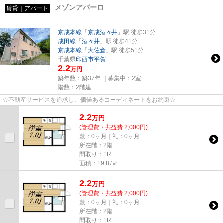
メゾンアバーロ
賃貸｜アパート
京成本線
「
京成酒々井
」駅 徒歩31分
成田線
「
酒々井
」駅 徒歩41分
京成本線
「
大佐倉
」駅 徒歩51分
千葉県
印西市
平賀
2.2
万円
築年数：築37年 ｜募集中：
2室
階数：2階建
☆不動産サービスを追求し、価値あるコーディネートをお約束☆
2.2
万
円
(管理費・共益費 2,000円)
敷：0ヶ月｜礼：0ヶ月
所在階：2階
間取り：1R
面積：19.87㎡
2.2
万
円
(管理費・共益費 2,000円)
敷：0ヶ月｜礼：0ヶ月
所在階：2階
間取り：1R