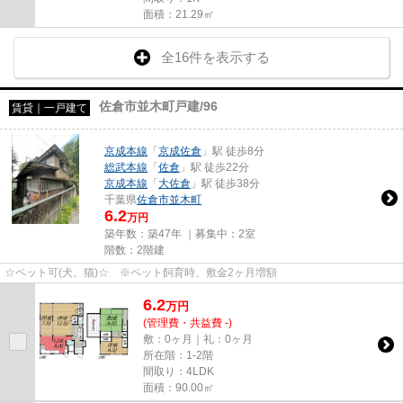
面積：21.29㎡
全16件を表示する
佐倉市並木町戸建/96
賃貸｜一戸建て
京成本線
「
京成佐倉
」駅 徒歩8分
総武本線
「
佐倉
」駅 徒歩22分
京成本線
「
大佐倉
」駅 徒歩38分
千葉県
佐倉市
並木町
6.2
万円
築年数：築47年 ｜募集中：
2室
階数：2階建
☆ペット可(犬、猫)☆ ※ペット飼育時、敷金2ヶ月増額
6.2
万
円
(管理費・共益費 -)
敷：0ヶ月｜礼：0ヶ月
所在階：1-2階
間取り：4LDK
面積：90.00㎡