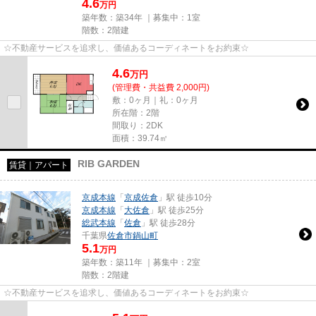
4.6
万円
築年数：築34年 ｜募集中：
1室
階数：2階建
☆不動産サービスを追求し、価値あるコーディネートをお約束☆
4.6
万
円
(管理費・共益費 2,000円)
敷：0ヶ月｜礼：0ヶ月
所在階：2階
間取り：2DK
面積：39.74㎡
RIB GARDEN
賃貸｜アパート
京成本線
「
京成佐倉
」駅 徒歩10分
京成本線
「
大佐倉
」駅 徒歩25分
総武本線
「
佐倉
」駅 徒歩28分
千葉県
佐倉市
鍋山町
5.1
万円
築年数：築11年 ｜募集中：
2室
階数：2階建
☆不動産サービスを追求し、価値あるコーディネートをお約束☆