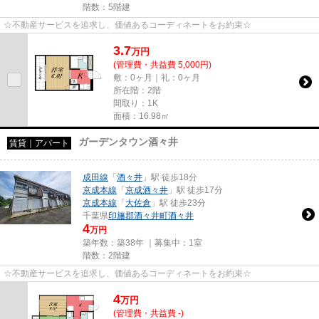
階数：5階建
☆不動産サービスを追求し、価値あるコーディネートをお約束☆
3.7
万
円
(管理費・共益費 5,000円)
敷：0ヶ月｜礼：0ヶ月
所在階：2階
間取り：1K
面積：16.98㎡
ガーデンタウン酒々井
賃貸｜アパート
成田線
「
酒々井
」駅 徒歩18分
京成本線
「
京成酒々井
」駅 徒歩17分
京成本線
「
大佐倉
」駅 徒歩23分
千葉県
印旛郡酒々井町
酒々井
4
万円
築年数：築38年 ｜募集中：
1室
階数：2階建
☆不動産サービスを追求し、価値あるコーディネートをお約束☆
4
万
円
(管理費・共益費 -)