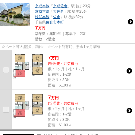
京成本線
「
京成佐倉
」駅 徒歩23分
京成本線
「
大佐倉
」駅 徒歩25分
総武本線
「
佐倉
」駅 徒歩32分
千葉県
佐倉市
本町
7
万円
築年数：築51年 ｜募集中：
2室
階数：2階建
☆ペット可大型(犬、猫)☆ ※ペット飼育時、敷金1ヶ月増額
7
万
円
(管理費・共益費 -)
敷：1ヶ月｜礼：1ヶ月
所在階：1-2階
間取り：3DK
面積：61.03㎡
7
万
円
(管理費・共益費 -)
敷：1ヶ月｜礼：1ヶ月
所在階：1-2階
間取り：3DK
面積：61.03㎡