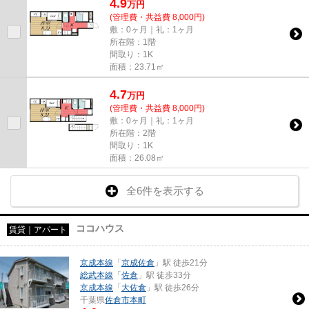
4.9
万
円
(管理費・共益費 8,000円)
敷：0ヶ月｜礼：1ヶ月
所在階：1階
間取り：1K
面積：23.71㎡
4.7
万
円
(管理費・共益費 8,000円)
敷：0ヶ月｜礼：1ヶ月
所在階：2階
間取り：1K
面積：26.08㎡
全6件を表示する
ココハウス
賃貸｜アパート
京成本線
「
京成佐倉
」駅 徒歩21分
総武本線
「
佐倉
」駅 徒歩33分
京成本線
「
大佐倉
」駅 徒歩26分
千葉県
佐倉市
本町