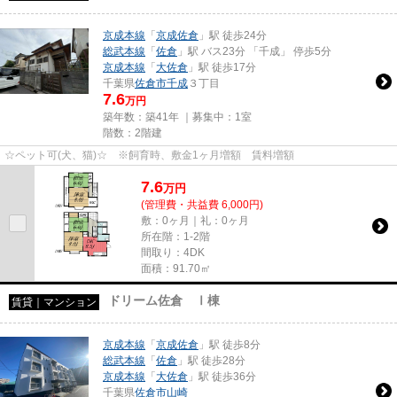
京成本線
「
京成佐倉
」駅 徒歩24分
総武本線
「
佐倉
」駅 バス23分 「千成」 停歩5分
京成本線
「
大佐倉
」駅 徒歩17分
千葉県
佐倉市
千成
３丁目
7.6
万円
築年数：築41年 ｜募集中：
1室
階数：2階建
☆ペット可(犬、猫)☆ ※飼育時、敷金1ヶ月増額 賃料増額
7.6
万
円
(管理費・共益費 6,000円)
敷：0ヶ月｜礼：0ヶ月
所在階：1-2階
間取り：4DK
面積：91.70㎡
ドリーム佐倉 Ⅰ棟
賃貸｜マンション
京成本線
「
京成佐倉
」駅 徒歩8分
総武本線
「
佐倉
」駅 徒歩28分
京成本線
「
大佐倉
」駅 徒歩36分
千葉県
佐倉市
山崎