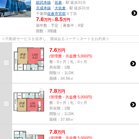
総武本線
「
佐倉
」駅 徒歩31分
京成本線
「
大佐倉
」駅 徒歩31分
千葉県
佐倉市
宮前
３丁目
7.6
8.5
万円～
万円
築年数：予定 ｜募集中：
9室
階数：3階建
☆不動産サービスを追求し、価値あるコーディネートをお約束☆
7.6
万
円
(管理費・共益費 5,000円)
敷：0ヶ月｜礼：0ヶ月
所在階：1階
間取り：1LDK
面積：34.56㎡
7.8
万
円
(管理費・共益費 5,000円)
敷：0ヶ月｜礼：0ヶ月
所在階：1階
間取り：1LDK
面積：37.68㎡
7.8
万
円
(管理費・共益費 5,000円)