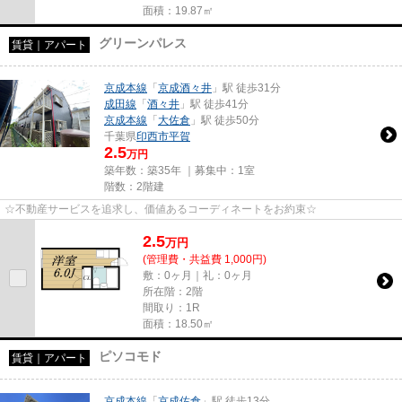
面積：19.87㎡
グリーンパレス
賃貸｜アパート
京成本線
「
京成酒々井
」駅 徒歩31分
成田線
「
酒々井
」駅 徒歩41分
京成本線
「
大佐倉
」駅 徒歩50分
千葉県
印西市
平賀
2.5
万円
築年数：築35年 ｜募集中：
1室
階数：2階建
☆不動産サービスを追求し、価値あるコーディネートをお約束☆
2.5
万
円
(管理費・共益費 1,000円)
敷：0ヶ月｜礼：0ヶ月
所在階：2階
間取り：1R
面積：18.50㎡
ピソコモド
賃貸｜アパート
京成本線
「
京成佐倉
」駅 徒歩13分