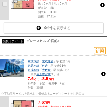
敷：0ヶ月｜礼：0ヶ月
所在階：1階
間取り：1LDK
面積：37.31㎡
全9件を表示する
グレースヒルズ/宮前3
賃貸｜アパート
京成本線
「
京成佐倉
」駅 徒歩6分
総武本線
「
佐倉
」駅 徒歩31分
京成本線
「
大佐倉
」駅 徒歩31分
千葉県
佐倉市
宮前
３丁目
7.6
8.5
万円～
万円
築年数：予定 ｜募集中：
9室
階数：3階建
☆不動産サービスを追求し、価値あるコーディネートをお約束☆
7.6
万
円
(管理費・共益費 5,000円)