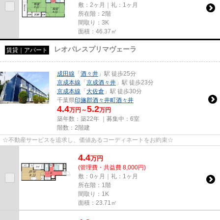
敷：2ヶ月｜礼：1ヶ月
所在階：2階
間取り：3K
面積：46.37㎡
レオパレスプリマヴェーラ
賃貸｜アパート
成田線
「
酒々井
」駅 徒歩25分
京成本線
「
京成酒々井
」駅 徒歩23分
京成本線
「
大佐倉
」駅 徒歩30分
千葉県
印旛郡酒々井町
酒々井
4.4
5.2
万円～
万円
築年数：築22年 ｜募集中：
6室
階数：2階建
☆不動産サービスを追求し、価値あるコーディネートをお約束☆
4.4
万
円
(管理費・共益費 8,000円)
敷：0ヶ月｜礼：1ヶ月
所在階：1階
間取り：1K
面積：23.71㎡