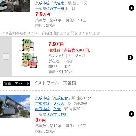
京成本線
「
大佐倉
」駅 徒歩17分
千葉県
佐倉市
千成
３丁目
7.9
万円
築年数：築41年 ｜募集中：
1室
階数：2階建
※※告知事項有り※※ 詳細は店舗までお問合せ下さいませ
7.9
万
円
(管理費・共益費 6,000円)
敷：0ヶ月｜礼：0ヶ月
所在階：1-2階
間取り：4DK
面積：91.70㎡
イストワール 弐番館
賃貸｜アパート
京成本線
「
京成佐倉
」駅 徒歩19分
京成本線
「
大佐倉
」駅 徒歩20分
総武本線
「
佐倉
」駅 徒歩30分
千葉県
佐倉市
大蛇町
8
万円
築年数：築10年 ｜募集中：
2室
階数：2階建