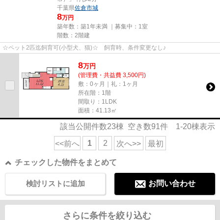
千葉県
佐倉市
城
8
万円
築年数：築1年未満 ｜募集中：
1室
階数：2階建
☆ペット2匹迄飼育可(小型犬、猫)☆ 飼育時、条件変更なし♪
8
万
円
(管理費・共益費 3,500円)
敷：0ヶ月｜礼：1ヶ月
所在階：1階
間取り：1LDK
面積：41.13㎡
該当公開件数
23
棟 空き数
91
件
1-20
棟表示
1
2
<<前へ
次へ>>
最初
チェックした物件をまとめて
検討リストに追加
お問い合わせ
さらに条件を絞り込む