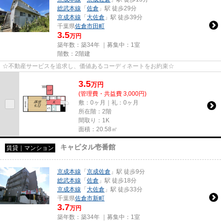
総武本線
「
佐倉
」駅 徒歩29分
京成本線
「
大佐倉
」駅 徒歩39分
千葉県
佐倉市
田町
3.5
万円
築年数：築34年 ｜募集中：
1室
階数：2階建
☆不動産サービスを追求し、価値あるコーディネートをお約束☆
3.5
万
円
(管理費・共益費 3,000円)
敷：0ヶ月｜礼：0ヶ月
所在階：2階
間取り：1K
面積：20.58㎡
キャピタル壱番館
賃貸｜マンション
京成本線
「
京成佐倉
」駅 徒歩9分
総武本線
「
佐倉
」駅 徒歩18分
京成本線
「
大佐倉
」駅 徒歩33分
千葉県
佐倉市
新町
3.7
万円
築年数：築34年 ｜募集中：
1室