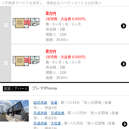
☆不動産サービスを追求し、価値あるコーディネートをお約束☆
8
万
円
(管理費・共益費 6,000円)
敷：0ヶ月｜礼：1ヶ月
所在階：1階
間取り：1DK
面積：36.64㎡
8
万
円
(管理費・共益費 6,000円)
敷：0ヶ月｜礼：1ヶ月
所在階：1階
間取り：1DK
面積：36.64㎡
プレマ/Prema
賃貸｜アパート
総武本線
「
佐倉
」駅 バス14分 「松ヶ丘団地（佐倉
市）」 停歩2分
京成本線
「
京成佐倉
」駅 バス25分 「松ヶ丘団地（佐倉
市）」 停歩2分
京成本線
「
大佐倉
」駅 バス25分 「松ヶ丘団地（佐倉
市）」 停歩2分