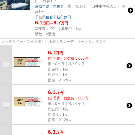
口」 停歩1分
京成本線
「
大佐倉
」駅 バス17分 「臼井中学校入口」 停
歩1分
千葉県
佐倉市
新臼井田
6.1
6.7
万円～
万円
築年数：予定 ｜募集中：
8室
階数：2階建
☆不動産サービスを追求し、価値あるコーディネートをお約束☆
6.1
万
円
(管理費・共益費 5,000円)
敷：0ヶ月｜礼：0ヶ月
所在階：1階
間取り：1K
面積：21.29㎡
6.1
万
円
(管理費・共益費 5,000円)
敷：0ヶ月｜礼：0ヶ月
所在階：1階
間取り：1K
面積：21.29㎡
6.3
万
円