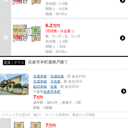
所在階：1-2階
間取り：4LDK
面積：90.00㎡
6.2
万
円
(管理費・共益費 -)
敷：0ヶ月｜礼：0ヶ月
所在階：1-2階
間取り：4DK
面積：90.00㎡
佐倉市本町連棟戸建て
賃貸｜テラス
京成本線
「
京成佐倉
」駅 徒歩23分
京成本線
「
大佐倉
」駅 徒歩25分
総武本線
「
佐倉
」駅 徒歩32分
千葉県
佐倉市
本町
7
万円
築年数：築51年 ｜募集中：
2室
階数：2階建
☆ペット可大型(犬、猫)☆ ※ペット飼育時、敷金1ヶ月増額
7
万
円