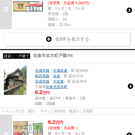
(管理費・共益費 5,000円)
敷：0ヶ月｜礼：0ヶ月
所在階：1階
間取り：1K
面積：23.18㎡
全8件を表示する
佐倉市並木町戸建/96
賃貸｜一戸建て
京成本線
「
京成佐倉
」駅 徒歩8分
総武本線
「
佐倉
」駅 徒歩22分
京成本線
「
大佐倉
」駅 徒歩38分
千葉県
佐倉市
並木町
6.2
万円
築年数：築47年 ｜募集中：
2室
階数：2階建
☆ペット可(犬、猫)☆ ※ペット飼育時、敷金2ヶ月増額
6.2
万
円
(管理費・共益費 -)
敷：0ヶ月｜礼：0ヶ月