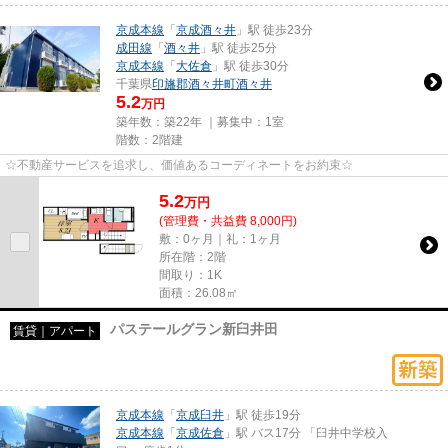
京成本線
「
京成酒々井
」駅 徒歩23分
成田線
「
酒々井
」駅 徒歩25分
京成本線
「
大佐倉
」駅 徒歩30分
千葉県
印旛郡酒々井町
酒々井
5.2
万円
築年数：築22年 ｜募集中：
1室
階数：2階建
☆不動産サービスを追求し、価値あるコーディネートをお約束☆
5.2
万
円
(管理費・共益費 8,000円)
敷：0ヶ月｜礼：1ヶ月
所在階：2階
間取り：1K
面積：26.08㎡
パステールグラン新臼井田
賃貸｜アパート
京成本線
「
京成臼井
」駅 徒歩19分
京成本線
「
京成佐倉
」駅 バス17分 「臼井中学校入