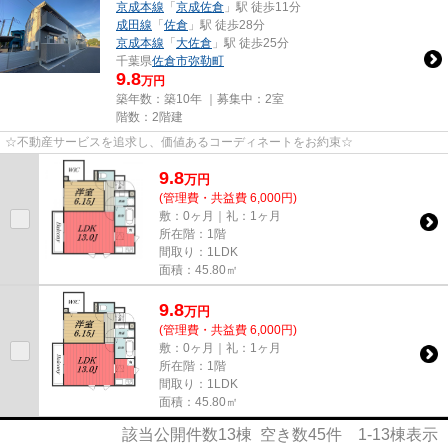
京成本線
「
京成佐倉
」駅 徒歩11分
成田線
「
佐倉
」駅 徒歩28分
京成本線
「
大佐倉
」駅 徒歩25分
千葉県
佐倉市
弥勒町
9.8
万円
築年数：築10年 ｜募集中：
2室
階数：2階建
☆不動産サービスを追求し、価値あるコーディネートをお約束☆
9.8
万
円
(管理費・共益費 6,000円)
敷：0ヶ月｜礼：1ヶ月
所在階：1階
間取り：1LDK
面積：45.80㎡
9.8
万
円
(管理費・共益費 6,000円)
敷：0ヶ月｜礼：1ヶ月
所在階：1階
間取り：1LDK
面積：45.80㎡
該当公開件数
13
棟 空き数
45
件
1-13
棟表示