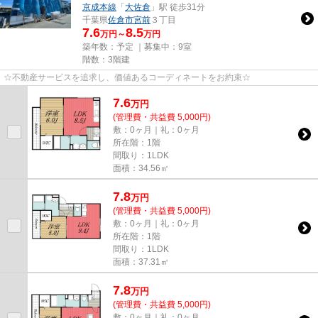
京成本線
「
大佐倉
」駅 徒歩31分
千葉県
佐倉市
宮前
３丁目
7.6
8.5
万円～
万円
築年数：予定 ｜募集中：
9室
階数：3階建
☆不動産サービスを追求し、価値あるコーディネートをお約束☆
7.6
万
円
(管理費・共益費 5,000円)
敷：0ヶ月｜礼：0ヶ月
所在階：1階
間取り：1LDK
面積：34.56㎡
7.8
万
円
(管理費・共益費 5,000円)
敷：0ヶ月｜礼：0ヶ月
所在階：1階
間取り：1LDK
面積：37.31㎡
7.8
万
円
(管理費・共益費 5,000円)
敷：0ヶ月｜礼：0ヶ月