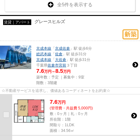
全5件を表示する
グレースヒルズ
賃貸｜アパート
京成本線
「
京成佐倉
」駅 徒歩6分
総武本線
「
佐倉
」駅 徒歩31分
京成本線
「
大佐倉
」駅 徒歩31分
千葉県
佐倉市
宮前
３丁目
7.6
8.5
万円～
万円
築年数：予定 ｜募集中：
9室
階数：3階建
☆不動産サービスを追求し、価値あるコーディネートをお約束☆
7.6
万
円
(管理費・共益費 5,000円)
敷：0ヶ月｜礼：0ヶ月
所在階：1階
間取り：1LDK
面積：34.56㎡