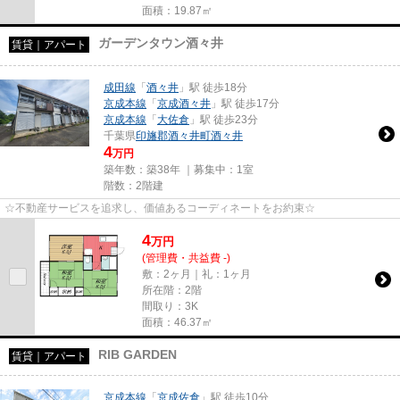
面積：19.87㎡
ガーデンタウン酒々井
賃貸｜アパート
成田線
「
酒々井
」駅 徒歩18分
京成本線
「
京成酒々井
」駅 徒歩17分
京成本線
「
大佐倉
」駅 徒歩23分
千葉県
印旛郡酒々井町
酒々井
4
万円
築年数：築38年 ｜募集中：
1室
階数：2階建
☆不動産サービスを追求し、価値あるコーディネートをお約束☆
4
万
円
(管理費・共益費 -)
敷：2ヶ月｜礼：1ヶ月
所在階：2階
間取り：3K
面積：46.37㎡
RIB GARDEN
賃貸｜アパート
京成本線
「
京成佐倉
」駅 徒歩10分