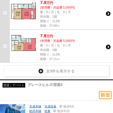
7.8
万
円
(管理費・共益費 5,000円)
敷：0ヶ月｜礼：0ヶ月
所在階：1階
間取り：1LDK
面積：37.68㎡
7.8
万
円
(管理費・共益費 5,000円)
敷：0ヶ月｜礼：0ヶ月
所在階：1階
間取り：1LDK
面積：37.31㎡
全9件を表示する
グレースヒルズ/宮前3
賃貸｜アパート
京成本線
「
京成佐倉
」駅 徒歩6分
総武本線
「
佐倉
」駅 徒歩31分