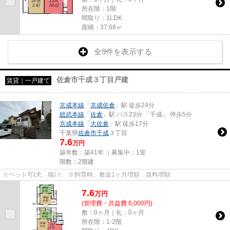
所在階：1階
間取り：1LDK
面積：37.68㎡
全9件を表示する
佐倉市千成３丁目戸建
賃貸｜一戸建て
京成本線
「
京成佐倉
」駅 徒歩24分
総武本線
「
佐倉
」駅 バス23分 「千成」 停歩5分
京成本線
「
大佐倉
」駅 徒歩17分
千葉県
佐倉市
千成
３丁目
7.6
万円
築年数：築41年 ｜募集中：
1室
階数：2階建
☆ペット可(犬、猫)☆ ※飼育時、敷金1ヶ月増額 賃料増額
7.6
万
円
(管理費・共益費 6,000円)
敷：0ヶ月｜礼：0ヶ月
所在階：1-2階