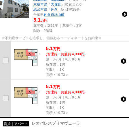
京成本線
「
大佐倉
」駅 徒歩25分
総武本線
「
佐倉
」駅 徒歩28分
千葉県
佐倉市
鍋山町
5.1
万円
築年数：築11年 ｜募集中：
2室
階数：2階建
☆不動産サービスを追求し、価値あるコーディネートをお約束☆
5.1
万
円
(管理費・共益費 4,000円)
敷：0ヶ月｜礼：0ヶ月
所在階：1階
間取り：1K
面積：19.73㎡
5.1
万
円
(管理費・共益費 4,000円)
敷：0ヶ月｜礼：0ヶ月
所在階：1階
間取り：1K
面積：19.73㎡
レオパレスプリマヴェーラ
賃貸｜アパート