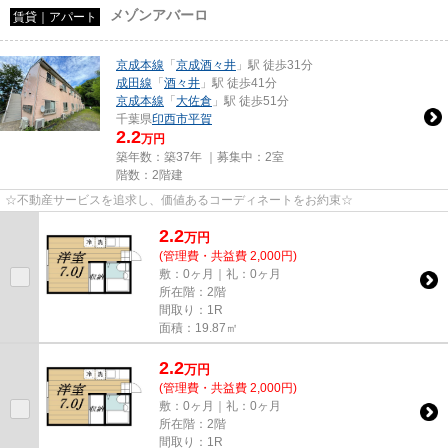
メゾンアバーロ
賃貸｜アパート
京成本線
「
京成酒々井
」駅 徒歩31分
成田線
「
酒々井
」駅 徒歩41分
京成本線
「
大佐倉
」駅 徒歩51分
千葉県
印西市
平賀
2.2
万円
築年数：築37年 ｜募集中：
2室
階数：2階建
☆不動産サービスを追求し、価値あるコーディネートをお約束☆
2.2
万
円
(管理費・共益費 2,000円)
敷：0ヶ月｜礼：0ヶ月
所在階：2階
間取り：1R
面積：19.87㎡
2.2
万
円
(管理費・共益費 2,000円)
敷：0ヶ月｜礼：0ヶ月
所在階：2階
間取り：1R