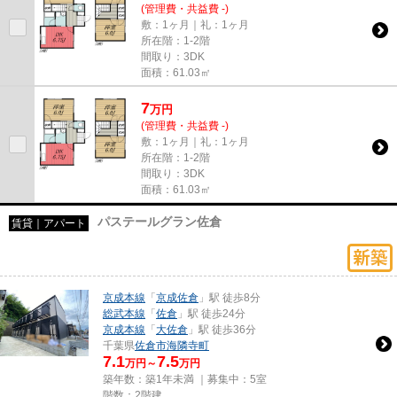
(管理費・共益費 -)
敷：1ヶ月｜礼：1ヶ月
所在階：1-2階
間取り：3DK
面積：61.03㎡
7
万
円
(管理費・共益費 -)
敷：1ヶ月｜礼：1ヶ月
所在階：1-2階
間取り：3DK
面積：61.03㎡
パステールグラン佐倉
賃貸｜アパート
京成本線
「
京成佐倉
」駅 徒歩8分
総武本線
「
佐倉
」駅 徒歩24分
京成本線
「
大佐倉
」駅 徒歩36分
千葉県
佐倉市
海隣寺町
7.1
7.5
万円～
万円
築年数：築1年未満 ｜募集中：
5室
階数：2階建