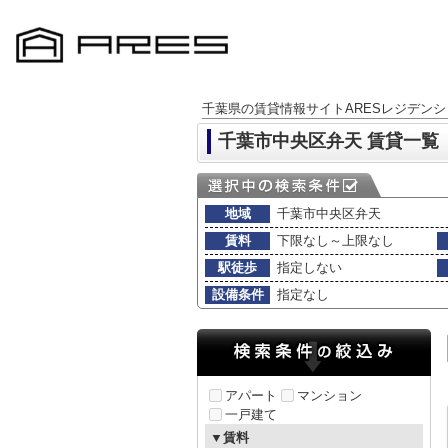
千葉県の賃貸情報サイトARESレジデンシ
千葉市中央区弁天 賃貸一覧
地域
千葉市中央区弁天
賃料
下限なし～上限なし
駅徒歩
指定しない
設備条件
指定なし
アパート
マンション
一戸建て
▼賃料