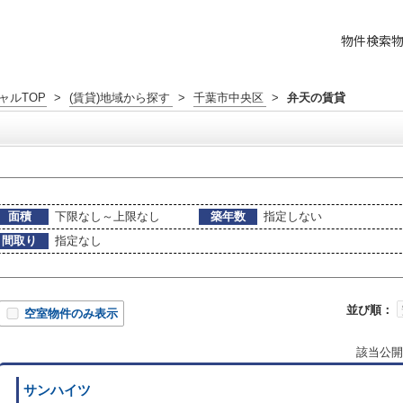
物件検索
ャルTOP
>
(賃貸)地域から探す
>
千葉市中央区
>
弁天の賃貸
面積
下限なし～上限なし
築年数
指定しない
間取り
指定なし
並び順：
空室物件のみ表示
該当公開
サンハイツ