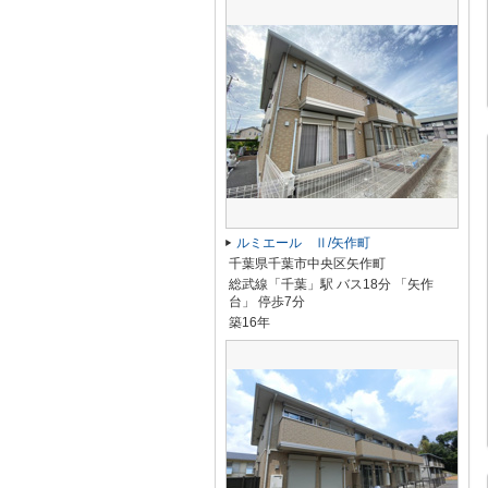
ルミエール Ⅱ/矢作町
千葉県千葉市中央区矢作町
総武線「千葉」駅 バス18分 「矢作
台」 停歩7分
築16年