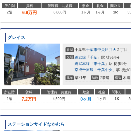
所在階
賃料
管理費・共益費
敷金
礼金
間取り
6.9
万円
2階
6,000円
1ヶ月
1ヶ月
1R
3
グレイス
千葉県
千葉市中央区
弁天
２丁目
住所
交通
総武線
「
千葉
」駅 徒歩4分
総武本線
「
東千葉
」駅 徒歩9分
京成千原線
「
千葉中央
」駅 徒歩1
築21年
2階建
木造
築年
階数
構造
所在階
賃料
管理費・共益費
敷金
礼金
間取り
7.2
万円
0ヶ月
1階
4,500円
1ヶ月
1K
2
ステーションサイドなかむら