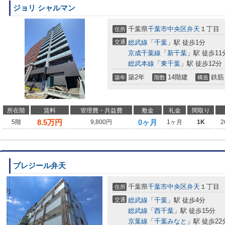
ジョリ シャルマン
千葉県
千葉市中央区
弁天
１丁目
住所
交通
総武線
「
千葉
」駅 徒歩1分
京成千葉線
「
新千葉
」駅 徒歩11
総武本線
「
東千葉
」駅 徒歩12分
築2年
14階建
鉄筋
築年
階数
構造
所在階
賃料
管理費・共益費
敷金
礼金
間取り
8.5
万円
0ヶ月
5階
9,800円
1ヶ月
1K
2
プレジール弁天
千葉県
千葉市中央区
弁天
１丁目
住所
交通
総武線
「
千葉
」駅 徒歩4分
総武線
「
西千葉
」駅 徒歩15分
京葉線
「
千葉みなと
」駅 徒歩22