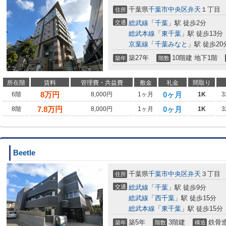
千葉県
千葉市中央区
弁天
１丁目
住所
交通
総武線
「
千葉
」駅 徒歩2分
総武本線
「
東千葉
」駅 徒歩13分
京葉線
「
千葉みなと
」駅 徒歩20
築27年
10階建 地下1階
築年
階数
所在階
賃料
管理費・共益費
敷金
礼金
間取り
8
万円
0ヶ月
6階
8,000円
1ヶ月
1K
3
7.8
万円
0ヶ月
8階
8,000円
1ヶ月
1K
3
Beetle
千葉県
千葉市中央区
弁天
３丁目
住所
交通
総武線
「
千葉
」駅 徒歩9分
総武線
「
西千葉
」駅 徒歩15分
総武本線
「
東千葉
」駅 徒歩15分
築5年
3階建
鉄骨
築年
階数
構造