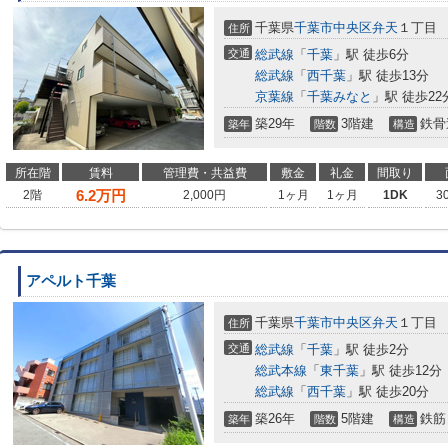
千葉県
千葉市中央区
弁天
１丁目
住所
交通
総武線
「
千葉
」駅 徒歩6分
総武線
「
西千葉
」駅 徒歩13分
京葉線
「
千葉みなと
」駅 徒歩22
築29年
3階建
鉄骨
築年
階数
構造
所在階
賃料
管理費・共益費
敷金
礼金
間取り
6.2
万円
2階
2,000円
1ヶ月
1ヶ月
1DK
3
アペルト千葉
千葉県
千葉市中央区
弁天
１丁目
住所
交通
総武線
「
千葉
」駅 徒歩2分
総武本線
「
東千葉
」駅 徒歩12分
総武線
「
西千葉
」駅 徒歩20分
築26年
5階建
鉄筋
築年
階数
構造