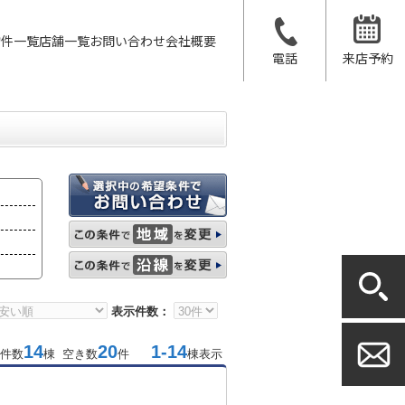
物件一覧
店舗一覧
お問い合わせ
会社概要
電話
来店予約
表示件数：
14
20
1-14
件数
棟 空き数
件
棟表示