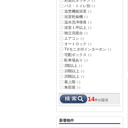
対面式キッチン
(-)
バス・トイレ別
(-)
追焚機能浴室
(-)
浴室乾燥機
(-)
温水洗浄便座
(-)
浴室１坪以上
(-)
独立洗面台
(-)
エアコン
(-)
オートロック
(-)
TVモニタ付インターホン
(-)
宅配ボックス
(-)
駐車場あり
(-)
2階以上
(-)
10階以上
(-)
20階以上
(-)
最上階
(-)
角部屋
(-)
14
件が該当
新着物件