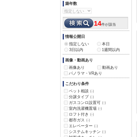
築年数
14
件が該当
情報公開日
指定しない
本日
3日以内
1週間以内
画像・動画あり
画像あり
動画あり
パノラマ・VRあり
こだわり条件
ペット相談
(-)
分譲タイプ
(-)
ガスコンロ設置可
(-)
室内洗濯機置場
(-)
ロフト付き
(-)
都市ガス
(-)
エレベーター
(-)
システムキッチン
(-)