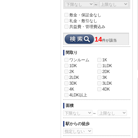
～
敷金・保証金なし
礼金・敷引なし
共益費・管理費込み
14
件が該当
間取り
ワンルーム
1K
1DK
1LDK
2K
2DK
2LDK
3K
3DK
3LDK
4K
4DK
4LDK以上
面積
～
駅からの徒歩