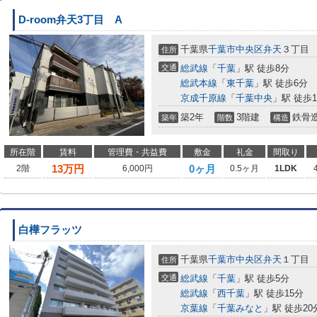
D-room弁天3丁目 A
千葉県
千葉市中央区
弁天
３丁目
住所
交通
総武線
「
千葉
」駅 徒歩8分
総武本線
「
東千葉
」駅 徒歩6分
京成千原線
「
千葉中央
」駅 徒歩1
築2年
3階建
鉄骨
築年
階数
構造
所在階
賃料
管理費・共益費
敷金
礼金
間取り
13
万円
0ヶ月
2階
6,000円
0.5ヶ月
1LDK
白樺フラッツ
千葉県
千葉市中央区
弁天
１丁目
住所
交通
総武線
「
千葉
」駅 徒歩5分
総武線
「
西千葉
」駅 徒歩15分
京葉線
「
千葉みなと
」駅 徒歩20