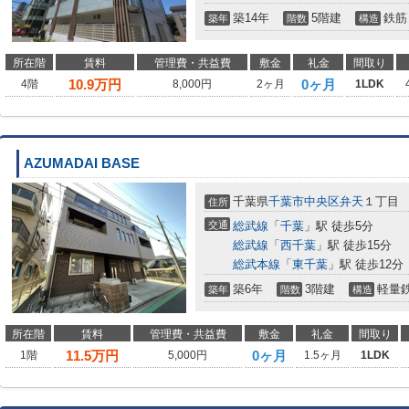
築14年
5階建
鉄筋
築年
階数
構造
所在階
賃料
管理費・共益費
敷金
礼金
間取り
10.9
万円
0ヶ月
4階
8,000円
2ヶ月
1LDK
AZUMADAI BASE
千葉県
千葉市中央区
弁天
１丁目
住所
交通
総武線
「
千葉
」駅 徒歩5分
総武線
「
西千葉
」駅 徒歩15分
総武本線
「
東千葉
」駅 徒歩12分
築6年
3階建
軽量
築年
階数
構造
所在階
賃料
管理費・共益費
敷金
礼金
間取り
11.5
万円
0ヶ月
1階
5,000円
1.5ヶ月
1LDK