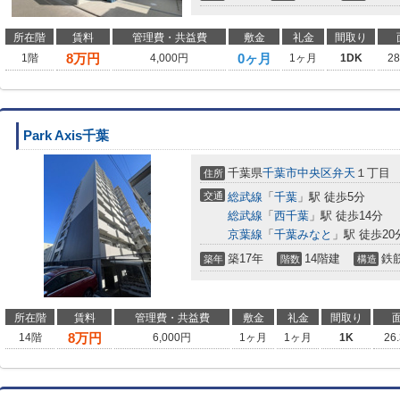
所在階
賃料
管理費・共益費
敷金
礼金
間取り
8
万円
0ヶ月
1階
4,000円
1ヶ月
1DK
2
Park Axis千葉
千葉県
千葉市中央区
弁天
１丁目
住所
交通
総武線
「
千葉
」駅 徒歩5分
総武線
「
西千葉
」駅 徒歩14分
京葉線
「
千葉みなと
」駅 徒歩20
築17年
14階建
鉄
築年
階数
構造
所在階
賃料
管理費・共益費
敷金
礼金
間取り
8
万円
14階
6,000円
1ヶ月
1ヶ月
1K
26