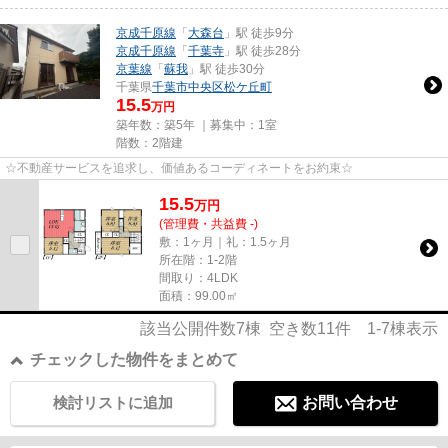
京成千原線
「
大森台
」駅 徒歩9分
京成千原線
「
千葉寺
」駅 徒歩28分
京葉線
「
蘇我
」駅 徒歩30分
千葉県
千葉市中央区
松ケ丘町
15.5
万円
築年数：築5年 ｜募集中：
1室
階数：2階建
☆不動産サービスを追求し、価値あるコーディネートをお約束☆
15.5
万
円
(管理費・共益費 -)
敷：1ヶ月｜礼：1.5ヶ月
所在階：1-2階
間取り：4LDK
面積：99.00㎡
該当公開件数
7
棟 空き数
11
件
1-7
棟表示
チェックした物件をまとめて
検討リストに追加
お問い合わせ