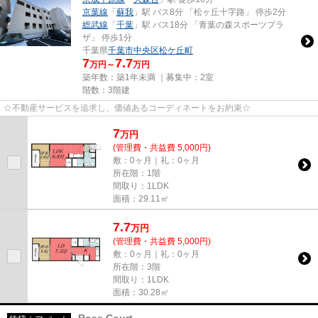
京葉線
「
蘇我
」駅 バス8分 「松ヶ丘十字路」 停歩2分
総武線
「
千葉
」駅 バス18分 「青葉の森スポーツプラ
ザ」 停歩1分
千葉県
千葉市中央区
松ケ丘町
7
7.7
万円～
万円
築年数：築1年未満 ｜募集中：
2室
階数：3階建
☆不動産サービスを追求し、価値あるコーディネートをお約束☆
7
万
円
(管理費・共益費 5,000円)
敷：0ヶ月｜礼：0ヶ月
所在階：1階
間取り：1LDK
面積：29.11㎡
7.7
万
円
(管理費・共益費 5,000円)
敷：0ヶ月｜礼：0ヶ月
所在階：3階
間取り：1LDK
面積：30.28㎡
Rose Court