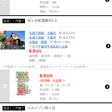
所在階：3階
間取り：1LDK
面積：39.93㎡
松ヶ丘町貸家/51-5
賃貸｜一戸建て
京成千原線
「
大森台
」駅 徒歩13分
京成千原線
「
千葉寺
」駅 徒歩19分
京葉線
「
蘇我
」駅 車6分 1.8km
千葉県
千葉市中央区
松ケ丘町
8.5
万円
築年数：築35年 ｜募集中：
1室
階数：2階建
☆不動産サービスを追求し、価値あるコーディネートをお約束☆
8.5
万
円
(管理費・共益費 -)
敷：0ヶ月｜礼：0ヶ月
所在階：1-2階
間取り：4LDK
面積：90.25㎡
エルメゾン松ヶ丘
賃貸｜一戸建て