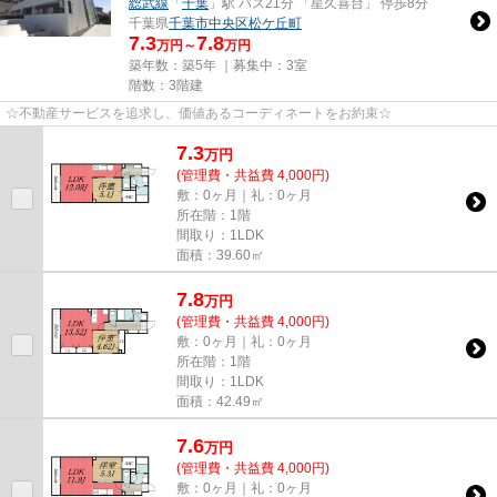
総武線
「
千葉
」駅 バス21分 「星久喜台」 停歩8分
千葉県
千葉市中央区
松ケ丘町
7.3
7.8
万円～
万円
築年数：築5年 ｜募集中：
3室
階数：3階建
☆不動産サービスを追求し、価値あるコーディネートをお約束☆
7.3
万
円
(管理費・共益費 4,000円)
敷：0ヶ月｜礼：0ヶ月
所在階：1階
間取り：1LDK
面積：39.60㎡
7.8
万
円
(管理費・共益費 4,000円)
敷：0ヶ月｜礼：0ヶ月
所在階：1階
間取り：1LDK
面積：42.49㎡
7.6
万
円
(管理費・共益費 4,000円)
敷：0ヶ月｜礼：0ヶ月