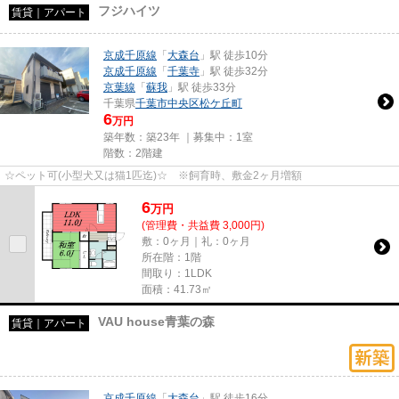
フジハイツ
賃貸｜アパート
京成千原線
「
大森台
」駅 徒歩10分
京成千原線
「
千葉寺
」駅 徒歩32分
京葉線
「
蘇我
」駅 徒歩33分
千葉県
千葉市中央区
松ケ丘町
6
万円
築年数：築23年 ｜募集中：
1室
階数：2階建
☆ペット可(小型犬又は猫1匹迄)☆ ※飼育時、敷金2ヶ月増額
6
万
円
(管理費・共益費 3,000円)
敷：0ヶ月｜礼：0ヶ月
所在階：1階
間取り：1LDK
面積：41.73㎡
VAU house青葉の森
賃貸｜アパート
京成千原線
「
大森台
」駅 徒歩16分