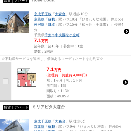
賃貸｜アパート
京成千原線
「
大森台
」駅 徒歩10分
京葉線
「
蘇我
」駅 バス18分 「ひまわり幼稚園」 停歩5分
外房線
「
鎌取
」駅 バス15分 「松ヶ丘（千葉市）」 停歩4
分
千葉県
千葉市中央区
松ケ丘町
7.1
万円
築年数：築13年 ｜募集中：
1室
階数：2階建
☆不動産サービスを追求し、価値あるコーディネートをお約束☆
7.1
万
円
(管理費・共益費 4,000円)
敷：1ヶ月｜礼：1ヶ月
所在階：1階
間取り：1LDK
面積：49.85㎡
ミリアビタ大森台
賃貸｜アパート
京成千原線
「
大森台
」駅 徒歩6分
京葉線
「
蘇我
」駅 バス9分 「ひまわり幼稚園」 停歩3分