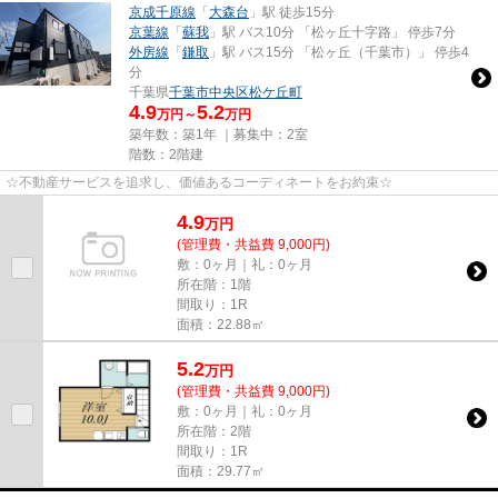
京成千原線
「
大森台
」駅 徒歩15分
京葉線
「
蘇我
」駅 バス10分 「松ヶ丘十字路」 停歩7分
外房線
「
鎌取
」駅 バス15分 「松ヶ丘（千葉市）」 停歩4
分
千葉県
千葉市中央区
松ケ丘町
4.9
5.2
万円～
万円
築年数：築1年 ｜募集中：
2室
階数：2階建
☆不動産サービスを追求し、価値あるコーディネートをお約束☆
4.9
万
円
(管理費・共益費 9,000円)
敷：0ヶ月｜礼：0ヶ月
所在階：1階
間取り：1R
面積：22.88㎡
5.2
万
円
(管理費・共益費 9,000円)
敷：0ヶ月｜礼：0ヶ月
所在階：2階
間取り：1R
面積：29.77㎡