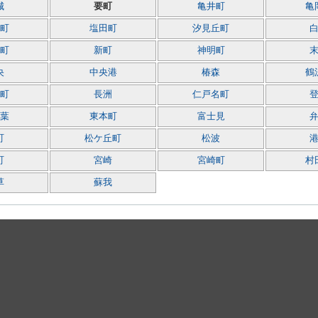
城
要町
亀井町
亀
町
塩田町
汐見丘町
町
新町
神明町
央
中央港
椿森
鶴
町
長洲
仁戸名町
葉
東本町
富士見
町
松ケ丘町
松波
町
宮崎
宮崎町
村
草
蘇我