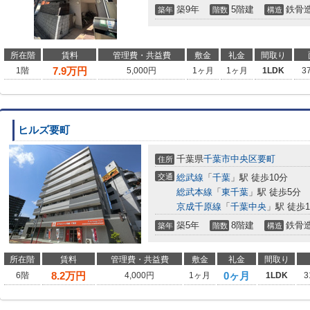
築9年
5階建
鉄骨
築年
階数
構造
所在階
賃料
管理費・共益費
敷金
礼金
間取り
7.9
万円
1階
5,000円
1ヶ月
1ヶ月
1LDK
3
ヒルズ要町
千葉県
千葉市中央区
要町
住所
交通
総武線
「
千葉
」駅 徒歩10分
総武本線
「
東千葉
」駅 徒歩5分
京成千原線
「
千葉中央
」駅 徒歩1
築5年
8階建
鉄骨
築年
階数
構造
所在階
賃料
管理費・共益費
敷金
礼金
間取り
8.2
万円
0ヶ月
6階
4,000円
1ヶ月
1LDK
3