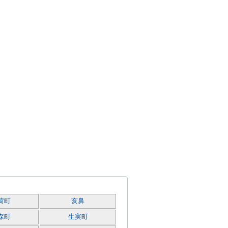
荷町
亥鼻
森町
生実町