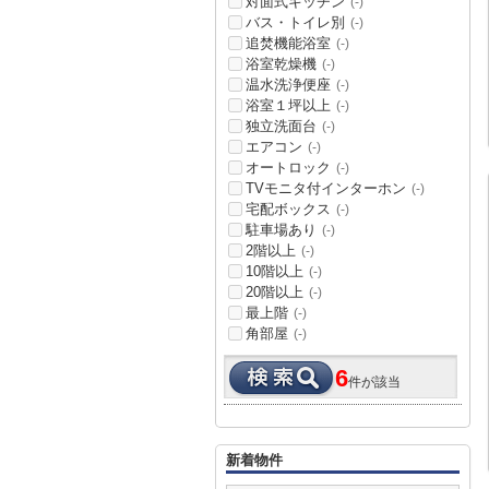
対面式キッチン
(-)
バス・トイレ別
(-)
追焚機能浴室
(-)
浴室乾燥機
(-)
温水洗浄便座
(-)
浴室１坪以上
(-)
独立洗面台
(-)
エアコン
(-)
オートロック
(-)
TVモニタ付インターホン
(-)
宅配ボックス
(-)
駐車場あり
(-)
2階以上
(-)
10階以上
(-)
20階以上
(-)
最上階
(-)
角部屋
(-)
6
件が該当
新着物件