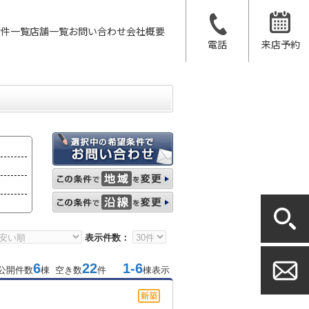
物件一覧
店舗一覧
お問い合わせ
会社概要
電話
来店予約
表示件数：
6
22
1-6
公開件数
棟 空き数
件
棟表示