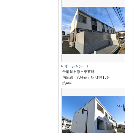
オーシャン Ⅰ
千葉県市原市東五所
内房線「八幡宿」駅 徒歩15分
築4年