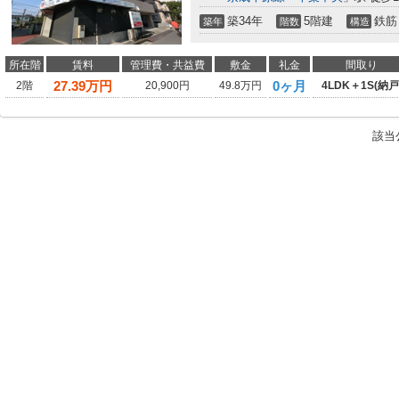
築34年
5階建
鉄筋
築年
階数
構造
所在階
賃料
管理費・共益費
敷金
礼金
間取り
27.39
万円
0ヶ月
2階
20,900円
49.8万円
4LDK＋1S(納戸
該当