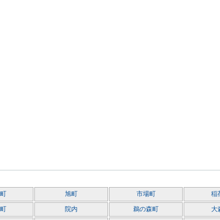
町
旭町
市場町
稲
町
院内
鵜の森町
大