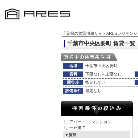
千葉県の賃貸情報サイトARESレジデンシ
千葉市中央区要町 賃貸一覧
地域
千葉市中央区要町
賃料
下限なし～上限なし
駅徒歩
指定しない
設備条件
指定なし
アパート
マンション
一戸建て
▼賃料