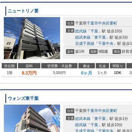
ニュートリノ要
千葉県
千葉市中央区
要町
住所
交通
総武線
「
千葉
」駅 徒歩10分
総武本線
「
東千葉
」駅 徒歩3分
京成千原線
「
千葉中央
」駅 徒歩1
築1年
9階建
鉄骨
築年
階数
構造
所在階
賃料
管理費・共益費
敷金
礼金
間取り
8.3
万円
0ヶ月
1階
5,000円
1ヶ月
1DK
2
ウォンズ東千葉
千葉県
千葉市中央区
要町
住所
交通
総武本線
「
東千葉
」駅 徒歩1分
総武線
「
千葉
」駅 徒歩10分
京成千原線
「
千葉中央
」駅 徒歩1