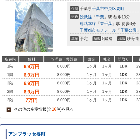
千葉県
千葉市中央区
要町
住所
交通
総武線
「
千葉
」駅 徒歩10分
総武本線
「
東千葉
」駅 徒歩3分
千葉都市モノレール
「
千葉公園
」
予定
8階建
鉄骨造
築年
階数
構造
所在階
賃料
管理費・共益費
敷金
礼金
間取り
6.9
万円
1階
8,000円
1ヶ月
1ヶ月
1DK
2
6.9
万円
1階
8,000円
1ヶ月
1ヶ月
1DK
2
6.9
万円
2階
8,000円
1ヶ月
1ヶ月
1DK
2
6.9
万円
2階
8,000円
1ヶ月
1ヶ月
1DK
2
7
万円
2階
8,000円
1ヶ月
1ヶ月
1DK
2
その他の空室情報(全
16
件)を見る
+
アンブラッセ要町