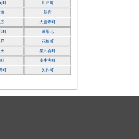
岡町
川戸町
白旗
新宿
末広
大巌寺町
沢町
道場北
登戸
花輪町
弁天
星久喜町
港町
南生実町
田町
矢作町