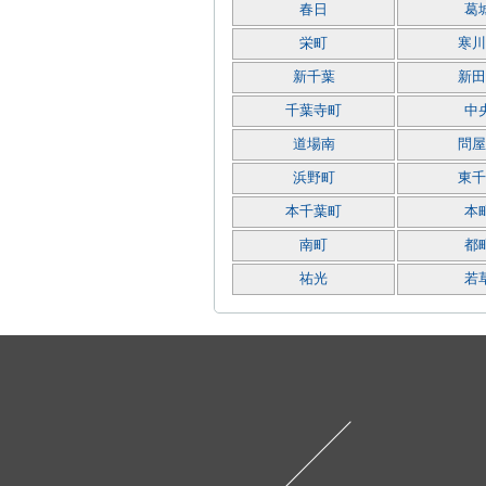
春日
葛
栄町
寒川
新千葉
新田
千葉寺町
中
道場南
問屋
浜野町
東千
本千葉町
本
南町
都
祐光
若