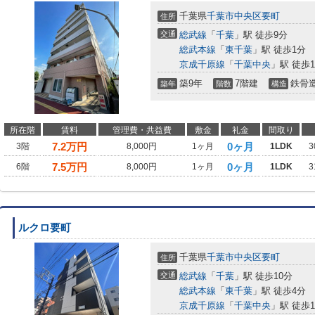
千葉県
千葉市中央区
要町
住所
交通
総武線
「
千葉
」駅 徒歩9分
総武本線
「
東千葉
」駅 徒歩1分
京成千原線
「
千葉中央
」駅 徒歩1
築9年
7階建
鉄骨
築年
階数
構造
所在階
賃料
管理費・共益費
敷金
礼金
間取り
7.2
万円
0ヶ月
3階
8,000円
1ヶ月
1LDK
3
7.5
万円
0ヶ月
6階
8,000円
1ヶ月
1LDK
3
ルクロ要町
千葉県
千葉市中央区
要町
住所
交通
総武線
「
千葉
」駅 徒歩10分
総武本線
「
東千葉
」駅 徒歩4分
京成千原線
「
千葉中央
」駅 徒歩1