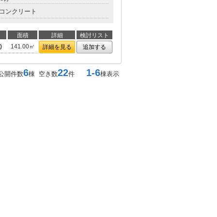
コンクリート
面積
詳細
検討リスト
)
141.00㎡
詳細を見る
追加する
6
22
1-6
公開件数
棟 空き数
件
棟表示