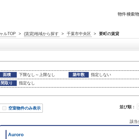
物件検索
ャルTOP
>
(賃貸)地域から探す
>
千葉市中央区
>
要町の賃貸
面積
下限なし～上限なし
築年数
指定しない
間取り
指定なし
並び順：
空室物件のみ表示
該当
Auroro