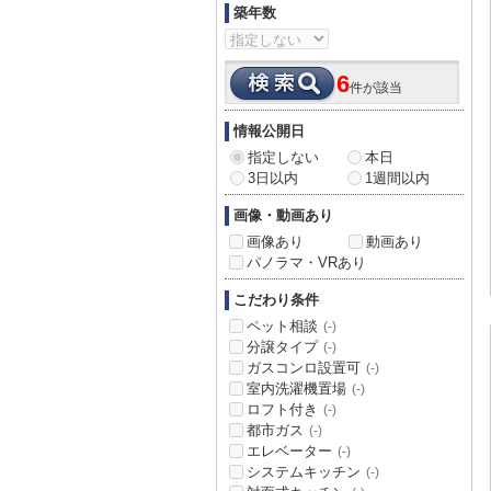
築年数
6
件が該当
情報公開日
指定しない
本日
3日以内
1週間以内
画像・動画あり
画像あり
動画あり
パノラマ・VRあり
こだわり条件
ペット相談
(-)
分譲タイプ
(-)
ガスコンロ設置可
(-)
室内洗濯機置場
(-)
ロフト付き
(-)
都市ガス
(-)
エレベーター
(-)
システムキッチン
(-)