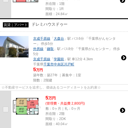
所在階：1階
間取り：1R
面積：24.84㎡
ドレミハウスドゥー
賃貸｜アパート
京成千原線
「
大森台
」駅 バス6分 「千葉県がんセンタ
ー」 停歩5分
外房線
「
鎌取
」駅 バス8分 「千葉県がんセンター」 停歩
5分
京成千原線
「
学園前
」駅 車12分 4.3km
千葉県
千葉市中央区
川戸町
5
万円
築年数：築27年 ｜募集中：
1室
階数：2階建
☆不動産サービスを追求し、価値あるコーディネートをお約束☆
5
万
円
(管理費・共益費 2,800円)
敷：0ヶ月｜礼：0ヶ月
所在階：2階
間取り：2DK
面積：40.04㎡