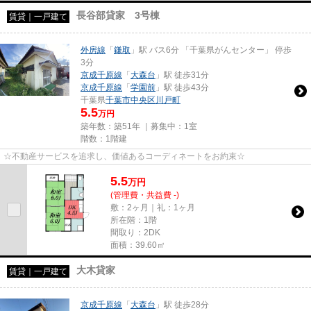
長谷部貸家 3号棟
賃貸｜一戸建て
外房線
「
鎌取
」駅 バス6分 「千葉県がんセンター」 停歩
3分
京成千原線
「
大森台
」駅 徒歩31分
京成千原線
「
学園前
」駅 徒歩43分
千葉県
千葉市中央区
川戸町
5.5
万円
築年数：築51年 ｜募集中：
1室
階数：1階建
☆不動産サービスを追求し、価値あるコーディネートをお約束☆
5.5
万
円
(管理費・共益費 -)
敷：2ヶ月｜礼：1ヶ月
所在階：1階
間取り：2DK
面積：39.60㎡
大木貸家
賃貸｜一戸建て
京成千原線
「
大森台
」駅 徒歩28分