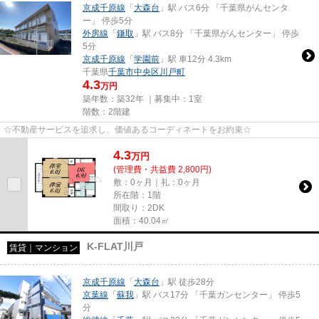
京成千原線
「
大森台
」駅 バス6分 「千葉県がんセンタ
ー」 停歩5分
外房線
「
鎌取
」駅 バス8分 「千葉県がんセンター」 停歩
5分
京成千原線
「
学園前
」駅 車12分 4.3km
千葉県
千葉市中央区
川戸町
4.3
万円
築年数：築32年 ｜募集中：
1室
階数：2階建
☆不動産サービスを追求し、価値あるコーディネートをお約束☆
4.3
万
円
(管理費・共益費 2,800円)
敷：0ヶ月｜礼：0ヶ月
所在階：1階
間取り：2DK
面積：40.04㎡
K-FLAT川戸
賃貸｜マンション
京成千原線
「
大森台
」駅 徒歩28分
京葉線
「
蘇我
」駅 バス17分 「千葉ガンセンター」 停歩5
分