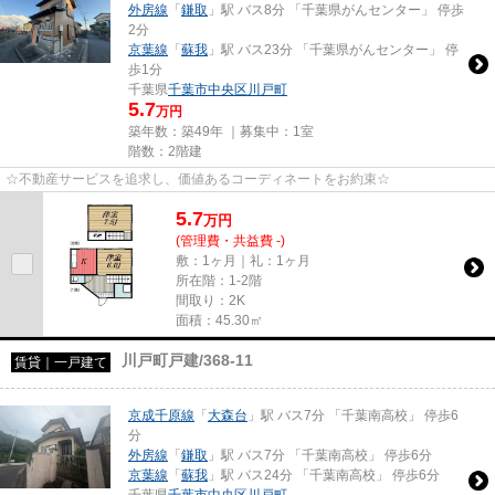
外房線
「
鎌取
」駅 バス8分 「千葉県がんセンター」 停歩
2分
京葉線
「
蘇我
」駅 バス23分 「千葉県がんセンター」 停
歩1分
千葉県
千葉市中央区
川戸町
5.7
万円
築年数：築49年 ｜募集中：
1室
階数：2階建
☆不動産サービスを追求し、価値あるコーディネートをお約束☆
5.7
万
円
(管理費・共益費 -)
敷：1ヶ月｜礼：1ヶ月
所在階：1-2階
間取り：2K
面積：45.30㎡
川戸町戸建/368-11
賃貸｜一戸建て
京成千原線
「
大森台
」駅 バス7分 「千葉南高校」 停歩6
分
外房線
「
鎌取
」駅 バス7分 「千葉南高校」 停歩6分
京葉線
「
蘇我
」駅 バス24分 「千葉南高校」 停歩6分
千葉県
千葉市中央区
川戸町