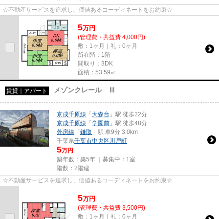
☆不動産サービスを追求し、価値あるコーディネートをお約束☆
5
万
円
(管理費・共益費 4,000円)
敷：1ヶ月｜礼：0ヶ月
所在階：1階
間取り：3DK
面積：53.59㎡
メゾンクレール Ⅲ
賃貸｜アパート
京成千原線
「
大森台
」駅 徒歩22分
京成千原線
「
学園前
」駅 徒歩48分
外房線
「
鎌取
」駅 車9分 3.0km
千葉県
千葉市中央区
川戸町
5
万円
築年数：築5年 ｜募集中：
1室
階数：2階建
☆不動産サービスを追求し、価値あるコーディネートをお約束☆
5
万
円
(管理費・共益費 3,500円)
敷：1ヶ月｜礼：0ヶ月