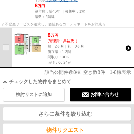
8
万円
築年数：築46年 ｜募集中：
1室
階数：2階建
☆不動産サービスを追求し、価値あるコーディネートをお約束☆
8
万
円
(管理費・共益費 -)
敷：2ヶ月｜礼：0ヶ月
所在階：1-2階
間取り：3DK
面積：66.24㎡
該当公開件数
8
棟 空き数
8
件
1-8
棟表示
チェックした物件をまとめて
検討リストに追加
お問い合わせ
さらに条件を絞り込む
物件リクエスト