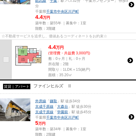
総武線
「
千葉
」駅 バス32分 「千葉ガンセンター」 停歩5
分
千葉県
千葉市中央区
川戸町
4.4
万円
築年数：築55年 ｜募集中：
1室
階数：3階建
☆不動産サービスを追求し、価値あるコーディネートをお約束☆
4.4
万
円
(管理費・共益費 3,000円)
敷：0ヶ月｜礼：0ヶ月
所在階：2階
間取り：1LDK＋1S(納戸)
面積：35.20㎡
ファインヒルズ Ⅱ
賃貸｜アパート
外房線
「
鎌取
」駅 徒歩34分
京成千原線
「
大森台
」駅 徒歩30分
京成千原線
「
学園前
」駅 徒歩45分
千葉県
千葉市中央区
川戸町
5
万円
築年数：築34年 ｜募集中：
1室
階数：2階建