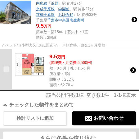
内房線
「
浜野
」駅 徒歩17分
京成千原線
「
学園前
」駅 徒歩27分
京成千原線
「
おゆみ野
」駅 徒歩32分
千葉県
千葉市中央区
南生実町
9.5
万円
築年数：築15年 ｜募集中：
1室
階数：2階建
☆ペット可(小型犬又は猫1匹迄)☆ ※飼育時、敷金1ヶ月増額
9.5
万
円
(管理費・共益費 5,500円)
敷：0ヶ月｜礼：1.5ヶ月
所在階：1階
間取り：2LDK
面積：62.70㎡
該当公開件数
1
棟 空き数
1
件
1-1
棟表示
チェックした物件をまとめて
検討リストに追加
お問い合わせ
さらに条件を絞り込む