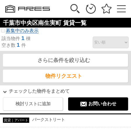
千葉市中央区南生実町 賃貸一覧
募集中のみ表示
1
該当物件
棟
1
空き数
件
さらに条件を絞り込む
物件リクエスト
チェックした物件をまとめて
検討リストに追加
お問い合わせ
パークストリート
賃貸｜アパート