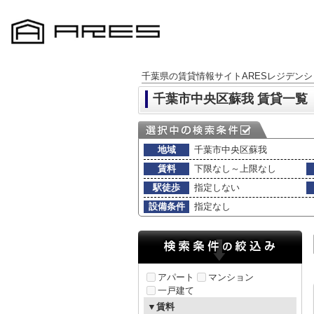
千葉県の賃貸情報サイトARESレジデンシ
千葉市中央区蘇我 賃貸一覧
地域
千葉市中央区蘇我
賃料
下限なし～上限なし
駅徒歩
指定しない
設備条件
指定なし
アパート
マンション
一戸建て
▼賃料