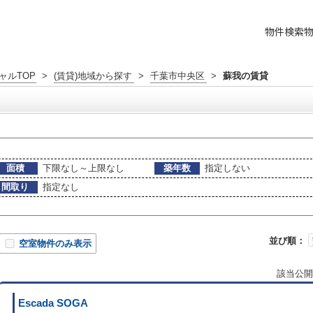
物件検索
ャルTOP
>
(賃貸)地域から探す
>
千葉市中央区
>
蘇我の賃貸
面積
下限なし～上限なし
築年数
指定しない
間取り
指定なし
並び順：
空室物件のみ表示
該当公開
Escada SOGA