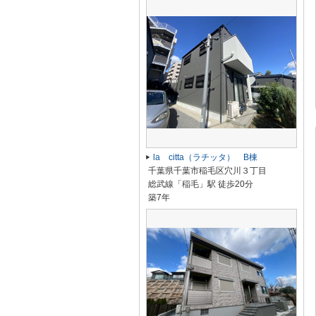
la citta（ラチッタ） B棟
千葉県千葉市稲毛区穴川３丁目
総武線「稲毛」駅 徒歩20分
築7年