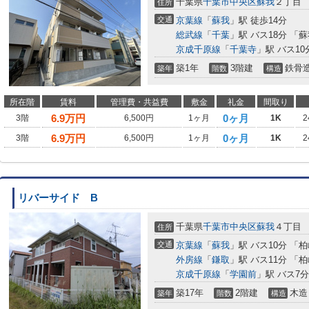
千葉県
千葉市中央区
蘇我
２丁目
住所
交通
京葉線
「
蘇我
」駅 徒歩14分
総武線
「
千葉
」駅 バス18分 「
京成千原線
「
千葉寺
」駅 バス10
築1年
3階建
鉄骨
築年
階数
構造
所在階
賃料
管理費・共益費
敷金
礼金
間取り
6.9
万円
0ヶ月
3階
6,500円
1ヶ月
1K
2
6.9
万円
0ヶ月
3階
6,500円
1ヶ月
1K
2
リバーサイド B
千葉県
千葉市中央区
蘇我
４丁目
住所
交通
京葉線
「
蘇我
」駅 バス10分 「
外房線
「
鎌取
」駅 バス11分 「
京成千原線
「
学園前
」駅 バス7分
築17年
2階建
木造
築年
階数
構造