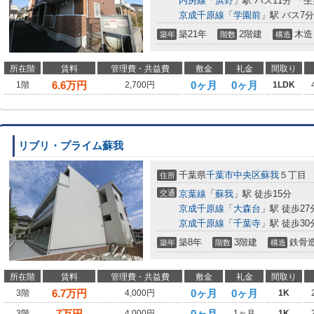
内房線
「
浜野
」駅 バス11分 「
京成千原線
「
学園前
」駅 バス7
築21年
2階建
木造
築年
階数
構造
所在階
賃料
管理費・共益費
敷金
礼金
間取り
6.6
万円
0ヶ月
0ヶ月
1階
2,700円
1LDK
リブリ・プライム蘇我
千葉県
千葉市中央区
蘇我
５丁目
住所
交通
京葉線
「
蘇我
」駅 徒歩15分
京成千原線
「
大森台
」駅 徒歩27
京成千原線
「
千葉寺
」駅 徒歩30
築8年
3階建
鉄骨
築年
階数
構造
所在階
賃料
管理費・共益費
敷金
礼金
間取り
6.7
万円
0ヶ月
0ヶ月
3階
4,000円
1K
7
万円
0ヶ月
3階
4,000円
1ヶ月
1K