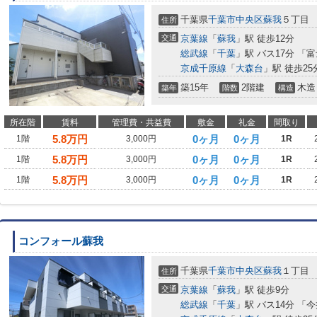
千葉県
千葉市中央区
蘇我
５丁目
住所
交通
京葉線
「
蘇我
」駅 徒歩12分
総武線
「
千葉
」駅 バス17分 「
京成千原線
「
大森台
」駅 徒歩25
築15年
2階建
木造
築年
階数
構造
所在階
賃料
管理費・共益費
敷金
礼金
間取り
5.8
万円
0ヶ月
0ヶ月
1階
3,000円
1R
5.8
万円
0ヶ月
0ヶ月
1階
3,000円
1R
5.8
万円
0ヶ月
0ヶ月
1階
3,000円
1R
コンフォール蘇我
千葉県
千葉市中央区
蘇我
１丁目
住所
交通
京葉線
「
蘇我
」駅 徒歩9分
総武線
「
千葉
」駅 バス14分 「