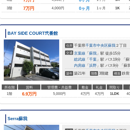
7
万円
0ヶ月
3階
4,000円
1ヶ月
1K
BAY SIDE COURT弐番館
千葉県
千葉市中央区
蘇我
２丁目
住所
交通
京葉線
「
蘇我
」駅 徒歩15分
総武線
「
千葉
」駅 バス19分 「
内房線
「
浜野
」駅 バス9分 「蘇
築21年
3階建
鉄骨
築年
階数
構造
所在階
賃料
管理費・共益費
敷金
礼金
間取り
6.9
万円
1階
5,000円
4万円
4万円
1LDK
4
Serra蘇我