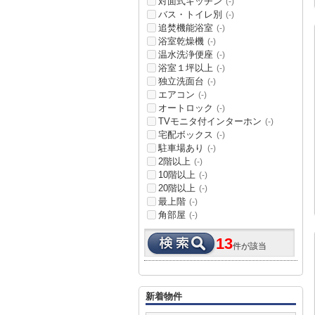
対面式キッチン
(-)
バス・トイレ別
(-)
追焚機能浴室
(-)
浴室乾燥機
(-)
温水洗浄便座
(-)
浴室１坪以上
(-)
独立洗面台
(-)
エアコン
(-)
オートロック
(-)
TVモニタ付インターホン
(-)
宅配ボックス
(-)
駐車場あり
(-)
2階以上
(-)
10階以上
(-)
20階以上
(-)
最上階
(-)
角部屋
(-)
13
件が該当
新着物件