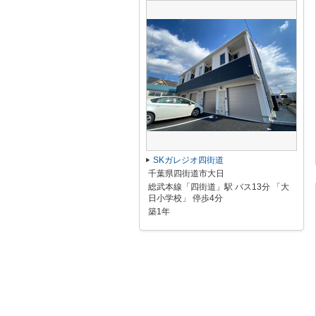
SKガレジオ四街道
千葉県四街道市大日
総武本線「四街道」駅 バス13分 「大
日小学校」 停歩4分
築1年