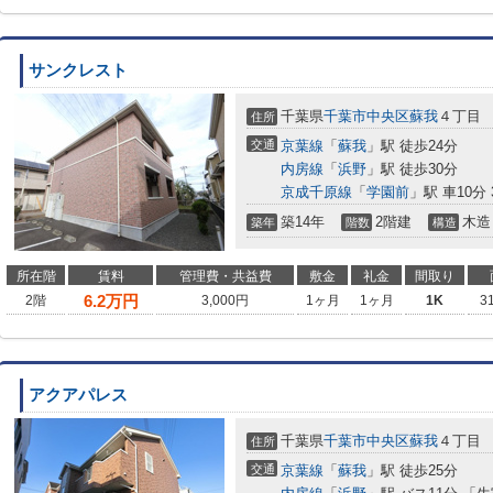
サンクレスト
千葉県
千葉市中央区
蘇我
４丁目
住所
交通
京葉線
「
蘇我
」駅 徒歩24分
内房線
「
浜野
」駅 徒歩30分
京成千原線
「
学園前
」駅 車10分 
築14年
2階建
木造
築年
階数
構造
所在階
賃料
管理費・共益費
敷金
礼金
間取り
6.2
万円
2階
3,000円
1ヶ月
1ヶ月
1K
3
アクアパレス
千葉県
千葉市中央区
蘇我
４丁目
住所
交通
京葉線
「
蘇我
」駅 徒歩25分