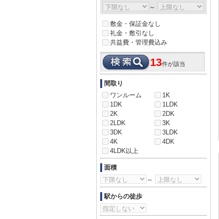
～
敷金・保証金なし
礼金・敷引なし
共益費・管理費込み
13
件が該当
間取り
ワンルーム
1K
1DK
1LDK
2K
2DK
2LDK
3K
3DK
3LDK
4K
4DK
4LDK以上
面積
～
駅からの徒歩