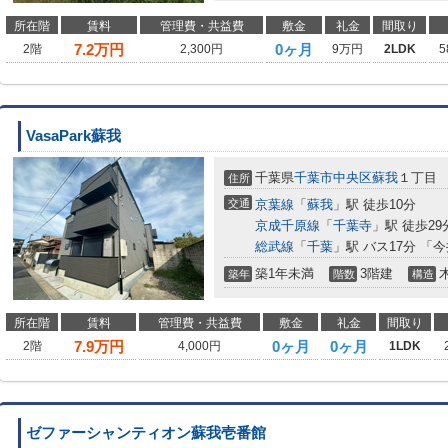
所在階
賃料
管理費・共益費
敷金
礼金
間取り
7.2
万円
0ヶ月
2階
2,300円
9万円
2LDK
5
VasaPark蘇我
千葉県
千葉市中央区
蘇我
１丁目
住所
交通
京葉線
「
蘇我
」駅 徒歩10分
京成千原線
「
千葉寺
」駅 徒歩29
総武線
「
千葉
」駅 バス17分 「
築1年未満
3階建
築年
階数
構造
所在階
賃料
管理費・共益費
敷金
礼金
間取り
7.9
万円
0ヶ月
0ヶ月
2階
4,000円
1LDK
ゼファーシャンティオン蘇我壱番館