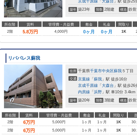
京成千原線
「
大森台
」駅 徒歩25
築23年
2階建
鉄骨
築年
階数
構造
所在階
賃料
管理費・共益費
敷金
礼金
間取り
5.8
万円
0ヶ月
0ヶ月
2階
4,000円
1K
リバパレス蘇我
千葉県
千葉市中央区
蘇我
５丁目
住所
交通
京葉線
「
蘇我
」駅 徒歩16分
京成千原線
「
大森台
」駅 徒歩26
内房線
「
浜野
」駅 車10分 3.4km
築20年
3階建
鉄骨
築年
階数
構造
所在階
賃料
管理費・共益費
敷金
礼金
間取り
6
万円
2階
5,000円
1ヶ月
1ヶ月
1K
30
6
万円
2階
5,000円
1ヶ月
1ヶ月
1K
30