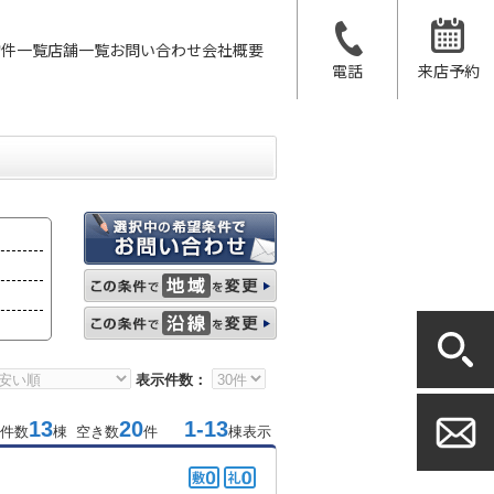
物件一覧
店舗一覧
お問い合わせ
会社概要
電話
来店予約
表示件数：
13
20
1-13
件数
棟 空き数
件
棟表示