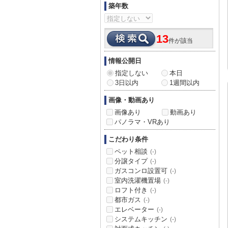
築年数
13
件が該当
情報公開日
指定しない
本日
3日以内
1週間以内
画像・動画あり
画像あり
動画あり
パノラマ・VRあり
こだわり条件
ペット相談
(-)
分譲タイプ
(-)
ガスコンロ設置可
(-)
室内洗濯機置場
(-)
ロフト付き
(-)
都市ガス
(-)
エレベーター
(-)
システムキッチン
(-)