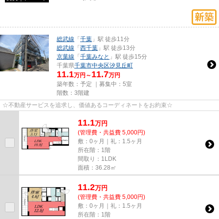
総武線
「
千葉
」駅 徒歩11分
総武線
「
西千葉
」駅 徒歩13分
京葉線
「
千葉みなと
」駅 徒歩15分
千葉県
千葉市中央区
汐見丘町
11.1
11.7
万円～
万円
築年数：予定 ｜募集中：
5室
階数：3階建
☆不動産サービスを追求し、価値あるコーディネートをお約束☆
11.1
万
円
(管理費・共益費 5,000円)
敷：0ヶ月｜礼：1.5ヶ月
所在階：1階
間取り：1LDK
面積：36.28㎡
11.2
万
円
(管理費・共益費 5,000円)
敷：0ヶ月｜礼：1.5ヶ月
所在階：1階