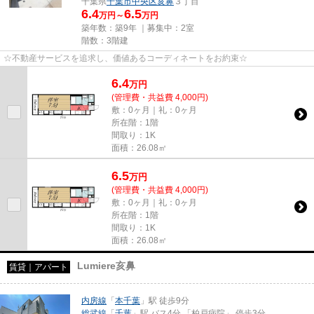
千葉県
千葉市中央区
亥鼻
３丁目
6.4
6.5
万円～
万円
築年数：築9年 ｜募集中：
2室
階数：3階建
☆不動産サービスを追求し、価値あるコーディネートをお約束☆
6.4
万
円
(管理費・共益費 4,000円)
敷：0ヶ月｜礼：0ヶ月
所在階：1階
間取り：1K
面積：26.08㎡
6.5
万
円
(管理費・共益費 4,000円)
敷：0ヶ月｜礼：0ヶ月
所在階：1階
間取り：1K
面積：26.08㎡
Lumiere亥鼻
賃貸｜アパート
内房線
「
本千葉
」駅 徒歩9分
総武線
「
千葉
」駅 バス4分 「柏戸病院」 停歩3分