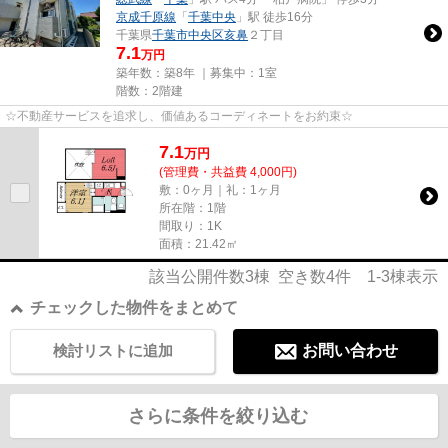
京成千原線
「
千葉中央
」駅 徒歩16分
千葉県
千葉市中央区
亥鼻
２丁目
7.1
万円
築年数：築8年 ｜募集中：
1室
階数：2階建
☆不動産サービスを追求し、価値あるコーディネートをお約束☆
7.1
万
円
(管理費・共益費 4,000円)
敷：0ヶ月｜礼：1ヶ月
所在階：1階
間取り：1K
面積：21.42㎡
該当公開件数
3
棟 空き数
4
件
1-3
棟表示
チェックした物件をまとめて
検討リストに追加
お問い合わせ
さらに条件を絞り込む