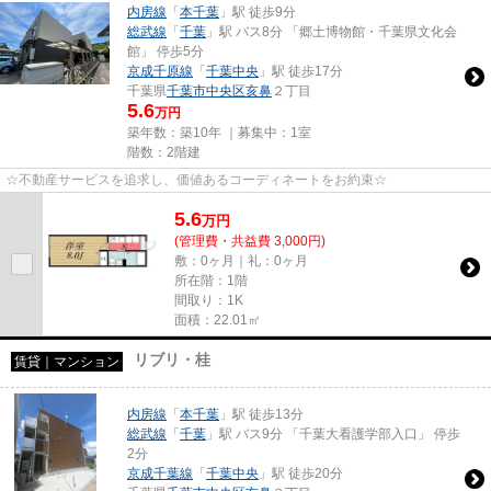
内房線
「
本千葉
」駅 徒歩9分
総武線
「
千葉
」駅 バス8分 「郷土博物館・千葉県文化会
館」 停歩5分
京成千原線
「
千葉中央
」駅 徒歩17分
千葉県
千葉市中央区
亥鼻
２丁目
5.6
万円
築年数：築10年 ｜募集中：
1室
階数：2階建
☆不動産サービスを追求し、価値あるコーディネートをお約束☆
5.6
万
円
(管理費・共益費 3,000円)
敷：0ヶ月｜礼：0ヶ月
所在階：1階
間取り：1K
面積：22.01㎡
リブリ・桂
賃貸｜マンション
内房線
「
本千葉
」駅 徒歩13分
総武線
「
千葉
」駅 バス9分 「千葉大看護学部入口」 停歩
2分
京成千葉線
「
千葉中央
」駅 徒歩20分