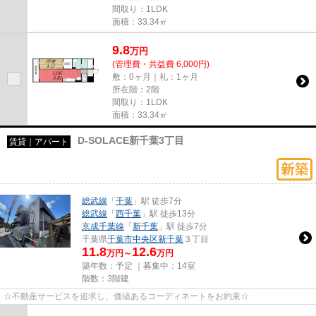
間取り：1LDK
面積：33.34㎡
9.8
万
円
(管理費・共益費 6,000円)
敷：0ヶ月｜礼：1ヶ月
所在階：2階
間取り：1LDK
面積：33.34㎡
D-SOLACE新千葉3丁目
賃貸｜アパート
総武線
「
千葉
」駅 徒歩7分
総武線
「
西千葉
」駅 徒歩13分
京成千葉線
「
新千葉
」駅 徒歩7分
千葉県
千葉市中央区
新千葉
３丁目
11.8
12.6
万円～
万円
築年数：予定 ｜募集中：
14室
階数：3階建
☆不動産サービスを追求し、価値あるコーディネートをお約束☆