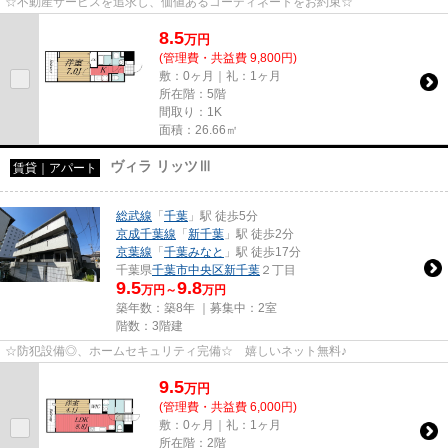
☆不動産サービスを追求し、価値あるコーディネートをお約束☆
8.5
万
円
(管理費・共益費 9,800円)
敷：0ヶ月｜礼：1ヶ月
所在階：5階
間取り：1K
面積：26.66㎡
ヴィラ リッツⅢ
賃貸｜アパート
総武線
「
千葉
」駅 徒歩5分
京成千葉線
「
新千葉
」駅 徒歩2分
京葉線
「
千葉みなと
」駅 徒歩17分
千葉県
千葉市中央区
新千葉
２丁目
9.5
9.8
万円～
万円
築年数：築8年 ｜募集中：
2室
階数：3階建
☆防犯設備◎、ホームセキュリティ完備☆ 嬉しいネット無料♪
9.5
万
円
(管理費・共益費 6,000円)
敷：0ヶ月｜礼：1ヶ月
所在階：2階