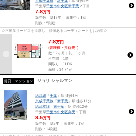
京成千葉線
「
新千葉
」駅 徒歩2分
千葉県
千葉市中央区
新千葉
２丁目
7.8
万円
築年数：築17年 ｜募集中：
1室
階数：5階建
☆不動産サービスを追求し、価値あるコーディネートをお約束☆
7.8
万
円
(管理費・共益費 -)
敷：2ヶ月｜礼：1ヶ月
所在階：1階
間取り：1LDK
面積：34.74㎡
ジョリ シャルマン
賃貸｜マンション
総武線
「
千葉
」駅 徒歩1分
京成千葉線
「
新千葉
」駅 徒歩11分
総武本線
「
東千葉
」駅 徒歩12分
千葉県
千葉市中央区
弁天
１丁目
8.5
万円
築年数：築2年 ｜募集中：
1室
階数：14階建