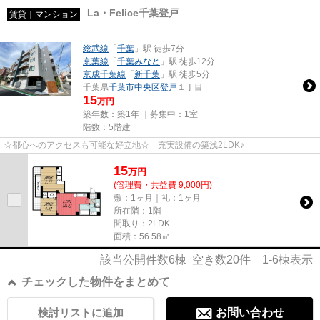
La・Felice千葉登戸
賃貸｜マンション
総武線
「
千葉
」駅 徒歩7分
京葉線
「
千葉みなと
」駅 徒歩12分
京成千葉線
「
新千葉
」駅 徒歩5分
千葉県
千葉市中央区
登戸
１丁目
15
万円
築年数：築1年 ｜募集中：
1室
階数：5階建
☆都心へのアクセスも可能な好立地☆ 充実設備の築浅2LDK♪
15
万
円
(管理費・共益費 9,000円)
敷：1ヶ月｜礼：1ヶ月
所在階：1階
間取り：2LDK
面積：56.58㎡
該当公開件数
6
棟 空き数
20
件
1-6
棟表示
チェックした物件をまとめて
検討リストに追加
お問い合わせ