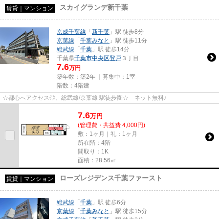
スカイグランデ新千葉
賃貸｜マンション
京成千葉線
「
新千葉
」駅 徒歩8分
京葉線
「
千葉みなと
」駅 徒歩11分
総武線
「
千葉
」駅 徒歩14分
千葉県
千葉市中央区
登戸
３丁目
7.6
万円
築年数：築2年 ｜募集中：
1室
階数：4階建
☆都心へアクセス◎、総武線/京葉線 駅徒歩圏☆ ネット無料♪
7.6
万
円
(管理費・共益費 4,000円)
敷：1ヶ月｜礼：1ヶ月
所在階：4階
間取り：1K
面積：28.56㎡
ローズレジデンス千葉ファースト
賃貸｜マンション
総武線
「
千葉
」駅 徒歩6分
京葉線
「
千葉みなと
」駅 徒歩15分