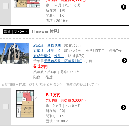
敷：0ヶ月｜礼：1ヶ月
所在階：1階
間取り：1K
面積：26.19㎡
Himawari検見川
賃貸｜アパート
総武線
「
新検見川
」駅 徒歩8分
京葉線
「
検見川浜
」駅 バス6分 「検見川5丁目」 停歩7分
京成千葉線
「
検見川
」駅 徒歩7分
千葉県
千葉市花見川区
検見川町
３丁目
6.1
万円
築年数：築4年 ｜募集中：
1室
階数：3階建
☆初期費用軽減、嬉しい敷金＆礼金0☆ 設備◎の築浅1Kです♪
6.1
万
円
(管理費・共益費 3,000円)
敷：0ヶ月｜礼：0ヶ月
所在階：2階
間取り：1K
面積：20.00㎡