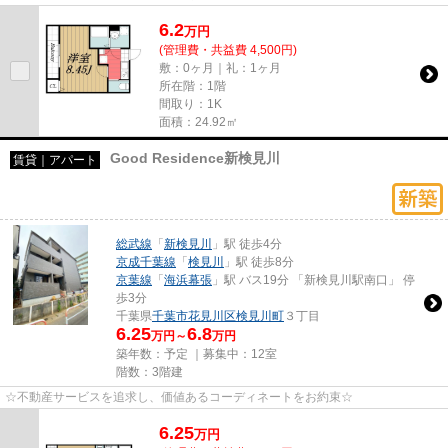
6.2
万
円
(管理費・共益費 4,500円)
敷：0ヶ月｜礼：1ヶ月
所在階：1階
間取り：1K
面積：24.92㎡
Good Residence新検見川
賃貸｜アパート
総武線
「
新検見川
」駅 徒歩4分
京成千葉線
「
検見川
」駅 徒歩8分
京葉線
「
海浜幕張
」駅 バス19分 「新検見川駅南口」 停
歩3分
千葉県
千葉市花見川区
検見川町
３丁目
6.25
6.8
万円～
万円
築年数：予定 ｜募集中：
12室
階数：3階建
☆不動産サービスを追求し、価値あるコーディネートをお約束☆
6.25
万
円