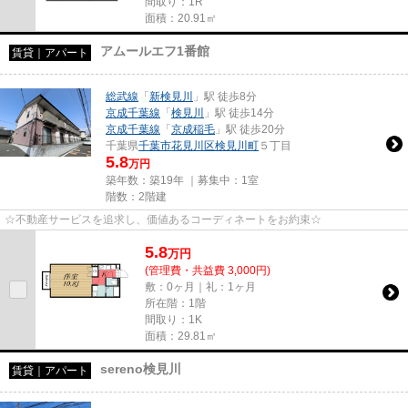
間取り：1R
面積：20.91㎡
アムールエフ1番館
賃貸｜アパート
総武線
「
新検見川
」駅 徒歩8分
京成千葉線
「
検見川
」駅 徒歩14分
京成千葉線
「
京成稲毛
」駅 徒歩20分
千葉県
千葉市花見川区
検見川町
５丁目
5.8
万円
築年数：築19年 ｜募集中：
1室
階数：2階建
☆不動産サービスを追求し、価値あるコーディネートをお約束☆
5.8
万
円
(管理費・共益費 3,000円)
敷：0ヶ月｜礼：1ヶ月
所在階：1階
間取り：1K
面積：29.81㎡
sereno検見川
賃貸｜アパート