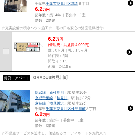
千葉県
千葉市花見川区
花園
５丁目
6.2
万円
築年数：築14年 ｜募集中：
1室
階数：2階建
☆充実設備の積水ハウス施工☆ 雨の日も安心の浴室乾燥機付♪
6.2
万
円
(管理費・共益費 4,000円)
敷：0ヶ月｜礼：1.5ヶ月
所在階：2階
間取り：1K
面積：24.18㎡
GRADUS検見川町
賃貸｜アパート
総武線
「
新検見川
」駅 徒歩10分
京成千葉線
「
検見川
」駅 徒歩12分
京葉線
「
検見川浜
」駅 徒歩22分
千葉県
千葉市花見川区
検見川町
３丁目
6.2
万円
築年数：築2年 ｜募集中：
1室
階数：3階建
☆不動産サービスを追求し、価値あるコーディネートをお約束☆