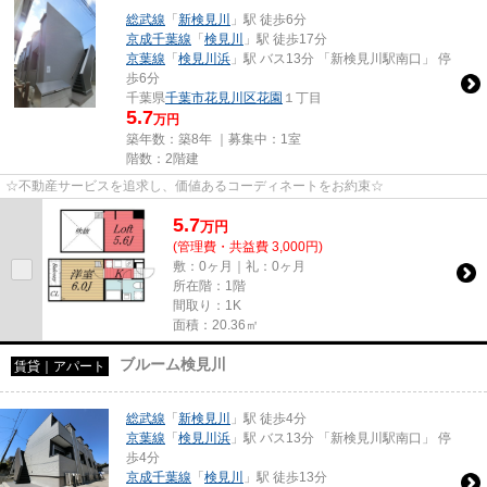
総武線
「
新検見川
」駅 徒歩6分
京成千葉線
「
検見川
」駅 徒歩17分
京葉線
「
検見川浜
」駅 バス13分 「新検見川駅南口」 停
歩6分
千葉県
千葉市花見川区
花園
１丁目
5.7
万円
築年数：築8年 ｜募集中：
1室
階数：2階建
☆不動産サービスを追求し、価値あるコーディネートをお約束☆
5.7
万
円
(管理費・共益費 3,000円)
敷：0ヶ月｜礼：0ヶ月
所在階：1階
間取り：1K
面積：20.36㎡
ブルーム検見川
賃貸｜アパート
総武線
「
新検見川
」駅 徒歩4分
京葉線
「
検見川浜
」駅 バス13分 「新検見川駅南口」 停
歩4分
京成千葉線
「
検見川
」駅 徒歩13分