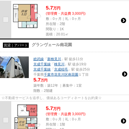
5.7
万
円
(管理費・共益費 3,000円)
敷：0ヶ月｜礼：0ヶ月
所在階：2階
間取り：1K
面積：20.01㎡
グランヴェール南花園
賃貸｜アパート
総武線
「
新検見川
」駅 徒歩11分
京成千葉線
「
検見川
」駅 徒歩19分
京成千葉線
「
京成稲毛
」駅 徒歩25分
千葉県
千葉市花見川区
南花園
１丁目
5.7
万円
築年数：築12年 ｜募集中：
1室
階数：2階建
☆不動産サービスを追求し、価値あるコーディネートをお約束☆
5.7
万
円
(管理費・共益費 3,000円)
敷：0ヶ月｜礼：0ヶ月
所在階：1階