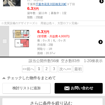
千葉県
千葉市花見川区
検見川町
３丁目
6.3
万円
築年数：築11年 ｜募集中：
1室
階数：2階建
☆充実設備のデザイナーズ☆ 用途は色々、大型ロフト完備♪
6.3
万
円
(管理費・共益費 4,000円)
敷：0ヶ月｜礼：0ヶ月
所在階：2階
間取り：1R
面積：20.37㎡
該当公開件数
56
棟 空き数
83
件
1-20
棟表示
1
2
3
<<前へ
次へ>>
最初
チェックした物件をまとめて
検討リストに追加
お問い合わせ
さらに条件を絞り込む