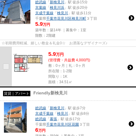
総武線
「
新検見川
」駅 徒歩15分
京葉線
「
検見川浜
」駅 徒歩20分
京成千葉線
「
検見川
」駅 徒歩11分
千葉県
千葉市花見川区
検見川町
３丁目
5.9
万円
築年数：築14年 ｜募集中：
1室
階数：2階建
☆初期費用軽減、嬉しい敷金＆礼金0☆ お洒落なデザイナーズ♪
5.9
万
円
(管理費・共益費 4,000円)
敷：0ヶ月｜礼：0ヶ月
所在階：1-2階
間取り：1K
面積：34.51㎡
Friendly新検見川
賃貸｜アパート
総武線
「
新検見川
」駅 徒歩7分
京成千葉線
「
検見川
」駅 徒歩8分
総武線
「
幕張
」駅 徒歩17分
千葉県
千葉市花見川区
花園
３丁目
6
万円
築年数：築9年 ｜募集中：
1室