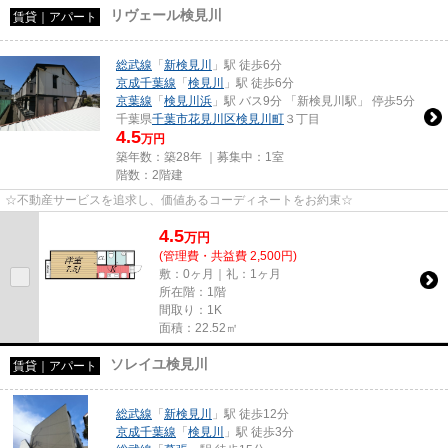
リヴェール検見川
賃貸｜アパート
総武線
「
新検見川
」駅 徒歩6分
京成千葉線
「
検見川
」駅 徒歩6分
京葉線
「
検見川浜
」駅 バス9分 「新検見川駅」 停歩5分
千葉県
千葉市花見川区
検見川町
３丁目
4.5
万円
築年数：築28年 ｜募集中：
1室
階数：2階建
☆不動産サービスを追求し、価値あるコーディネートをお約束☆
4.5
万
円
(管理費・共益費 2,500円)
敷：0ヶ月｜礼：1ヶ月
所在階：1階
間取り：1K
面積：22.52㎡
ソレイユ検見川
賃貸｜アパート
総武線
「
新検見川
」駅 徒歩12分
京成千葉線
「
検見川
」駅 徒歩3分