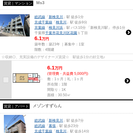
Ms3
賃貸｜マンション
総武線
「
新検見川
」駅 徒歩1分
京成千葉線
「
検見川
」駅 徒歩9分
京葉線
「
検見川浜
」駅 バス10分 「新検見川駅」 停歩1分
千葉県
千葉市花見川区
花園
１丁目
6.1
万円
築年数：築23年 ｜募集中：
1室
階数：4階建
☆収納◎、充実設備のデザイナーズ賃貸☆ 駅徒歩1分の好立地♪
6.1
万
円
(管理費・共益費 5,000円)
敷：1ヶ月｜礼：1ヶ月
所在階：1階
間取り：1K
面積：30.50㎡
メゾンすずらん
賃貸｜アパート
総武線
「
新検見川
」駅 徒歩7分
総武線
「
幕張
」駅 徒歩23分
京成千葉線
「
検見川
」駅 徒歩14分