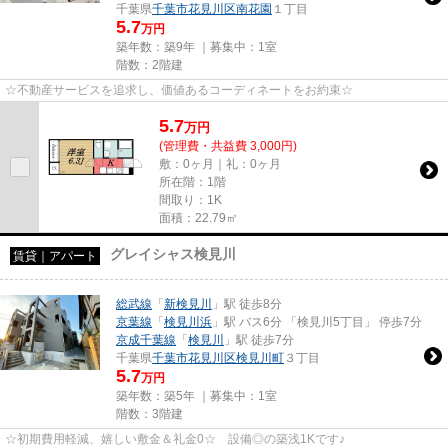
千葉県
千葉市花見川区
南花園
１丁目
5.7
万円
築年数：築9年 ｜募集中：
1室
階数：2階建
☆不動産サービスを追求し、価値あるコーディネートをお約束☆
5.7
万
円
(管理費・共益費 3,000円)
敷：0ヶ月｜礼：0ヶ月
所在階：1階
間取り：1K
面積：22.79㎡
グレイシャス検見川
賃貸｜アパート
総武線
「
新検見川
」駅 徒歩8分
京葉線
「
検見川浜
」駅 バス6分 「検見川5丁目」 停歩7分
京成千葉線
「
検見川
」駅 徒歩7分
千葉県
千葉市花見川区
検見川町
３丁目
5.7
万円
築年数：築5年 ｜募集中：
1室
階数：3階建
☆初期費用軽減、嬉しい敷金＆礼金0☆ 設備◎の築浅1Kです♪