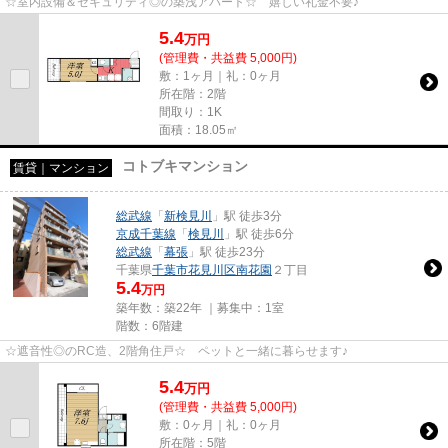
☆室内設備＆セキュリティ◎の築浅アパート☆ 嬉しい礼金不要♪
5.4
万
円
(管理費・共益費 5,000円)
敷：1ヶ月｜礼：0ヶ月
所在階：2階
間取り：1K
面積：18.05㎡
コトブキマンション
賃貸｜マンション
総武線
「
新検見川
」駅 徒歩3分
京成千葉線
「
検見川
」駅 徒歩6分
総武線
「
幕張
」駅 徒歩23分
千葉県
千葉市花見川区
南花園
２丁目
5.4
万円
築年数：築22年 ｜募集中：
1室
階数：6階建
☆遮音性◎のRC造、2階角住戸☆ ペットと一緒に暮らせます♪
5.4
万
円
(管理費・共益費 5,000円)
敷：0ヶ月｜礼：0ヶ月
所在階：5階