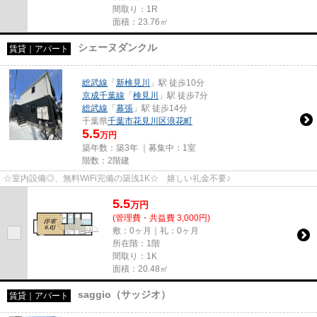
間取り：1R
面積：23.76㎡
シェーヌダンクル
賃貸｜アパート
総武線
「
新検見川
」駅 徒歩10分
京成千葉線
「
検見川
」駅 徒歩7分
総武線
「
幕張
」駅 徒歩14分
千葉県
千葉市花見川区
浪花町
5.5
万円
築年数：築3年 ｜募集中：
1室
階数：2階建
☆室内設備◎、無料WiFi完備の築浅1K☆ 嬉しい礼金不要♪
5.5
万
円
(管理費・共益費 3,000円)
敷：0ヶ月｜礼：0ヶ月
所在階：1階
間取り：1K
面積：20.48㎡
saggio（サッジオ）
賃貸｜アパート