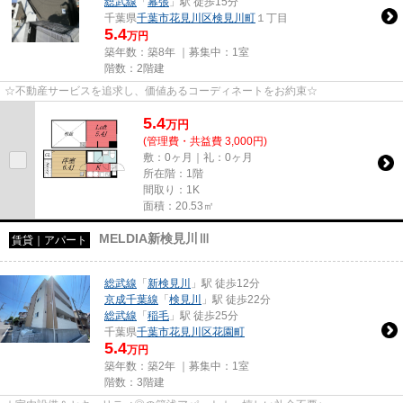
総武線
「
幕張
」駅 徒歩15分
千葉県
千葉市花見川区
検見川町
１丁目
5.4
万円
築年数：築8年 ｜募集中：
1室
階数：2階建
☆不動産サービスを追求し、価値あるコーディネートをお約束☆
5.4
万
円
(管理費・共益費 3,000円)
敷：0ヶ月｜礼：0ヶ月
所在階：1階
間取り：1K
面積：20.53㎡
MELDIA新検見川Ⅲ
賃貸｜アパート
総武線
「
新検見川
」駅 徒歩12分
京成千葉線
「
検見川
」駅 徒歩22分
総武線
「
稲毛
」駅 徒歩25分
千葉県
千葉市花見川区
花園町
5.4
万円
築年数：築2年 ｜募集中：
1室
階数：3階建