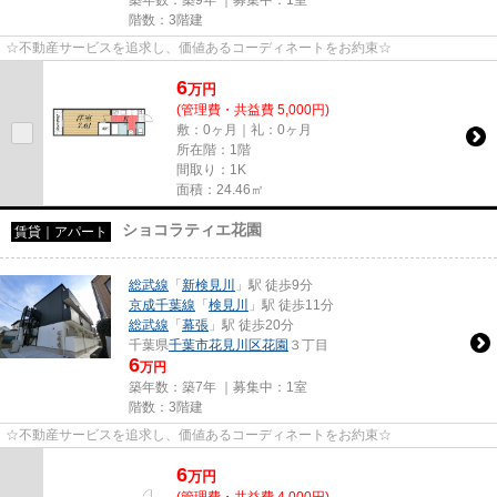
階数：3階建
☆不動産サービスを追求し、価値あるコーディネートをお約束☆
6
万
円
(管理費・共益費 5,000円)
敷：0ヶ月｜礼：0ヶ月
所在階：1階
間取り：1K
面積：24.46㎡
ショコラティエ花園
賃貸｜アパート
総武線
「
新検見川
」駅 徒歩9分
京成千葉線
「
検見川
」駅 徒歩11分
総武線
「
幕張
」駅 徒歩20分
千葉県
千葉市花見川区
花園
３丁目
6
万円
築年数：築7年 ｜募集中：
1室
階数：3階建
☆不動産サービスを追求し、価値あるコーディネートをお約束☆
6
万
円
(管理費・共益費 4,000円)