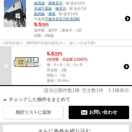
総武線
「
新検見川
」駅 徒歩10分
京成千葉線
「
検見川
」駅 徒歩7分
総武線
「
幕張
」駅 徒歩14分
千葉県
千葉市花見川区
浪花町
5.5
万円
築年数：築3年 ｜募集中：
1室
階数：2階建
☆室内設備◎、無料WiFi完備の築浅1K☆ 嬉しい礼金不要♪
5.5
万
円
(管理費・共益費 3,000円)
敷：0ヶ月｜礼：0ヶ月
所在階：1階
間取り：1K
面積：20.48㎡
該当公開件数
1
棟 空き数
1
件
1-1
棟表示
チェックした物件をまとめて
検討リストに追加
お問い合わせ
さらに条件を絞り込む