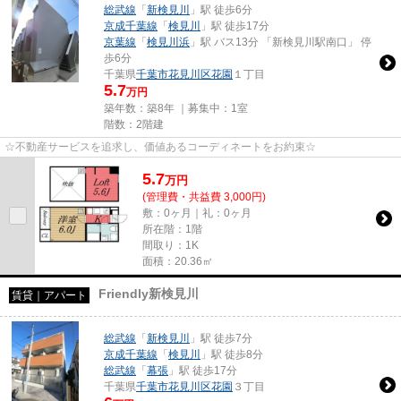
総武線
「
新検見川
」駅 徒歩6分
京成千葉線
「
検見川
」駅 徒歩17分
京葉線
「
検見川浜
」駅 バス13分 「新検見川駅南口」 停
歩6分
千葉県
千葉市花見川区
花園
１丁目
5.7
万円
築年数：築8年 ｜募集中：
1室
階数：2階建
☆不動産サービスを追求し、価値あるコーディネートをお約束☆
5.7
万
円
(管理費・共益費 3,000円)
敷：0ヶ月｜礼：0ヶ月
所在階：1階
間取り：1K
面積：20.36㎡
Friendly新検見川
賃貸｜アパート
総武線
「
新検見川
」駅 徒歩7分
京成千葉線
「
検見川
」駅 徒歩8分
総武線
「
幕張
」駅 徒歩17分
千葉県
千葉市花見川区
花園
３丁目