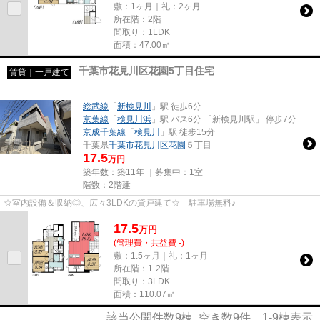
敷：1ヶ月｜礼：2ヶ月
所在階：2階
間取り：1LDK
面積：47.00㎡
千葉市花見川区花園5丁目住宅
賃貸｜一戸建て
総武線
「
新検見川
」駅 徒歩6分
京葉線
「
検見川浜
」駅 バス6分 「新検見川駅」 停歩7分
京成千葉線
「
検見川
」駅 徒歩15分
千葉県
千葉市花見川区
花園
５丁目
17.5
万円
築年数：築11年 ｜募集中：
1室
階数：2階建
☆室内設備＆収納◎、広々3LDKの貸戸建て☆ 駐車場無料♪
17.5
万
円
(管理費・共益費 -)
敷：1.5ヶ月｜礼：1ヶ月
所在階：1-2階
間取り：3LDK
面積：110.07㎡
該当公開件数
9
棟 空き数
9
件
1-9
棟表示