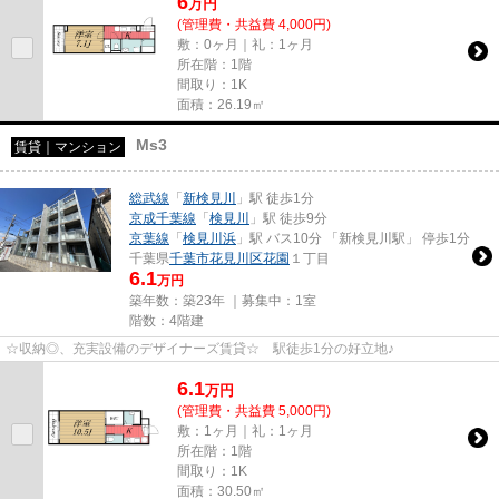
6
万
円
(管理費・共益費 4,000円)
敷：0ヶ月｜礼：1ヶ月
所在階：1階
間取り：1K
面積：26.19㎡
Ms3
賃貸｜マンション
総武線
「
新検見川
」駅 徒歩1分
京成千葉線
「
検見川
」駅 徒歩9分
京葉線
「
検見川浜
」駅 バス10分 「新検見川駅」 停歩1分
千葉県
千葉市花見川区
花園
１丁目
6.1
万円
築年数：築23年 ｜募集中：
1室
階数：4階建
☆収納◎、充実設備のデザイナーズ賃貸☆ 駅徒歩1分の好立地♪
6.1
万
円
(管理費・共益費 5,000円)
敷：1ヶ月｜礼：1ヶ月
所在階：1階
間取り：1K
面積：30.50㎡