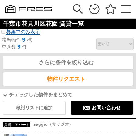
千葉市花見川区花園 賃貸一覧
募集中のみ表示
9
該当物件
棟
9
空き数
件
さらに条件を絞り込む
物件リクエスト
チェックした物件をまとめて
検討リストに追加
お問い合わせ
saggio（サッジオ）
賃貸｜アパート