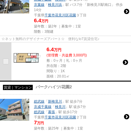
京葉線
「
検見川浜
」駅 バス7分 「新検見川駅南口」 停歩
14分
千葉県
千葉市花見川区
花園
３丁目
6.4
万円
築年数：築2年 ｜募集中：
1室
階数：3階建
☆ネット無料のデザイナーズアパート☆ 便利なIoT賃貸住宅♪
6.4
万
円
(管理費・共益費 3,000円)
敷：0ヶ月｜礼：0ヶ月
所在階：2階
間取り：1K
面積：20.01㎡
パークハイツ/花園2
賃貸｜マンション
総武線
「
新検見川
」駅 徒歩7分
京成千葉線
「
検見川
」駅 徒歩7分
総武線
「
幕張
」駅 徒歩17分
千葉県
千葉市花見川区
花園
２丁目
7
万円
築年数：築25年 ｜募集中：
1室