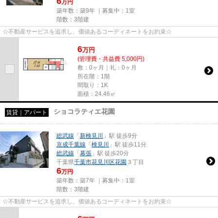
6
万円
築年数：築9年 ｜募集中：
1室
階数：3階建
☆不動産サービスを追求し、価値あるコーディネートをお約束☆
6
万
円
(管理費・共益費 5,000円)
敷：0ヶ月｜礼：0ヶ月
所在階：1階
間取り：1K
面積：24.46㎡
ショコラティエ花園
賃貸｜アパート
総武線
「
新検見川
」駅 徒歩9分
京成千葉線
「
検見川
」駅 徒歩11分
総武線
「
幕張
」駅 徒歩20分
千葉県
千葉市花見川区
花園
３丁目
6
万円
築年数：築7年 ｜募集中：
1室
階数：3階建
☆不動産サービスを追求し、価値あるコーディネートをお約束☆