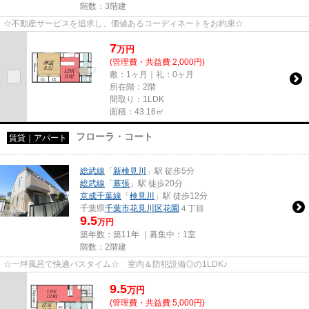
階数：3階建
☆不動産サービスを追求し、価値あるコーディネートをお約束☆
7
万
円
(管理費・共益費 2,000円)
敷：1ヶ月｜礼：0ヶ月
所在階：2階
間取り：1LDK
面積：43.16㎡
フローラ・コート
賃貸｜アパート
総武線
「
新検見川
」駅 徒歩5分
総武線
「
幕張
」駅 徒歩20分
京成千葉線
「
検見川
」駅 徒歩12分
千葉県
千葉市花見川区
花園
４丁目
9.5
万円
築年数：築11年 ｜募集中：
1室
階数：2階建
☆一坪風呂で快適バスタイム☆ 室内＆防犯設備◎の1LDK♪
9.5
万
円
(管理費・共益費 5,000円)