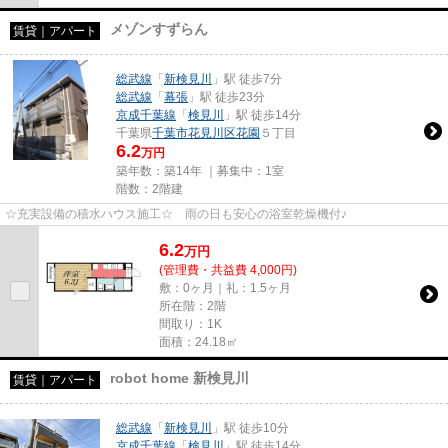
メゾンすずらん
賃貸｜アパート
総武線
「
新検見川
」駅 徒歩7分
総武線
「
幕張
」駅 徒歩23分
京成千葉線
「
検見川
」駅 徒歩14分
千葉県
千葉市花見川区
花園
５丁目
6.2
万円
築年数：築14年 ｜募集中：
1室
階数：2階建
☆充実設備の積水ハウス施工☆ 雨の日も安心の浴室乾燥機付♪
6.2
万
円
(管理費・共益費 4,000円)
敷：0ヶ月｜礼：1.5ヶ月
所在階：2階
間取り：1K
面積：24.18㎡
robot home 新検見川
賃貸｜アパート
総武線
「
新検見川
」駅 徒歩10分
京成千葉線
「
検見川
」駅 徒歩14分