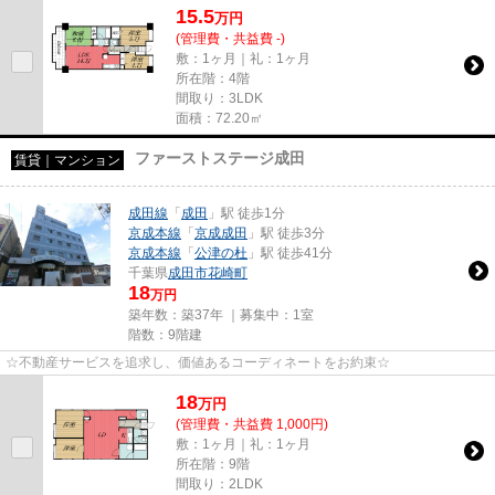
15.5
万
円
(管理費・共益費 -)
敷：1ヶ月｜礼：1ヶ月
所在階：4階
間取り：3LDK
面積：72.20㎡
ファーストステージ成田
賃貸｜マンション
成田線
「
成田
」駅 徒歩1分
京成本線
「
京成成田
」駅 徒歩3分
京成本線
「
公津の杜
」駅 徒歩41分
千葉県
成田市
花崎町
18
万円
築年数：築37年 ｜募集中：
1室
階数：9階建
☆不動産サービスを追求し、価値あるコーディネートをお約束☆
18
万
円
(管理費・共益費 1,000円)
敷：1ヶ月｜礼：1ヶ月
所在階：9階
間取り：2LDK