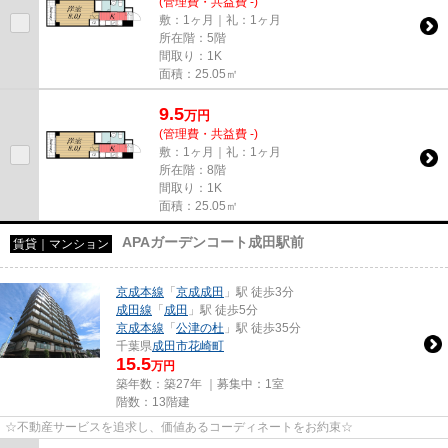
(管理費・共益費 -)
敷：1ヶ月｜礼：1ヶ月
所在階：5階
間取り：1K
面積：25.05㎡
9.5
万
円
(管理費・共益費 -)
敷：1ヶ月｜礼：1ヶ月
所在階：8階
間取り：1K
面積：25.05㎡
APAガーデンコート成田駅前
賃貸｜マンション
京成本線
「
京成成田
」駅 徒歩3分
成田線
「
成田
」駅 徒歩5分
京成本線
「
公津の杜
」駅 徒歩35分
千葉県
成田市
花崎町
15.5
万円
築年数：築27年 ｜募集中：
1室
階数：13階建
☆不動産サービスを追求し、価値あるコーディネートをお約束☆