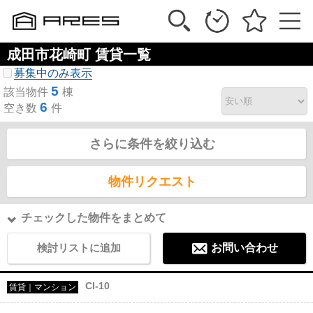
成田市花崎町 賃貸一覧
募集中のみ表示
5
該当物件
棟
6
空き数
件
さらに条件を絞り込む
物件リクエスト
チェックした物件をまとめて
検討リストに追加
お問い合わせ
CI-10
賃貸｜マンション