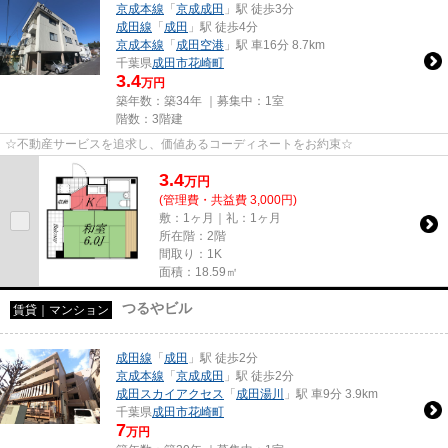
京成本線
「
京成成田
」駅 徒歩3分
成田線
「
成田
」駅 徒歩4分
京成本線
「
成田空港
」駅 車16分 8.7km
千葉県
成田市
花崎町
3.4
万円
築年数：築34年 ｜募集中：
1室
階数：3階建
☆不動産サービスを追求し、価値あるコーディネートをお約束☆
3.4
万
円
(管理費・共益費 3,000円)
敷：1ヶ月｜礼：1ヶ月
所在階：2階
間取り：1K
面積：18.59㎡
つるやビル
賃貸｜マンション
成田線
「
成田
」駅 徒歩2分
京成本線
「
京成成田
」駅 徒歩2分
成田スカイアクセス
「
成田湯川
」駅 車9分 3.9km
千葉県
成田市
花崎町
7
万円