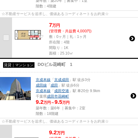
築年数：築20年 ｜募集中：
1室
階数：4階建
☆不動産サービスを追求し、価値あるコーディネートをお約束☆
7
万
円
(管理費・共益費 4,000円)
敷：0ヶ月｜礼：1ヶ月
所在階：4階
間取り：1K
面積：25.10㎡
DOビル花崎町 1
賃貸｜マンション
京成本線
「
京成成田
」駅 徒歩3分
成田線
「
成田
」駅 徒歩6分
京成本線
「
成田空港
」駅 車20分 9.9km
千葉県
成田市
花崎町
9.2
9.5
万円～
万円
築年数：築6年 ｜募集中：
2室
階数：18階建
☆不動産サービスを追求し、価値あるコーディネートをお約束☆
9.2
万
円