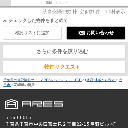
面積：75.00㎡
該当公開件数
5
棟 空き数
6
件
1-5
棟表示
チェックした物件をまとめて
検討リストに追加
お問い合わせ
さらに条件を絞り込む
物件リクエスト
千葉県の賃貸情報サイトARESレジデンシャルTOP
>
(賃貸)地域から探す
>
成
田市
>
花崎町の賃貸
〒260-0015
千葉県千葉市中央区富士見２丁目22-15 星野ビル 4F