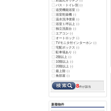
対面式キッチン
(-)
バス・トイレ別
(-)
追焚機能浴室
(-)
浴室乾燥機
(-)
温水洗浄便座
(-)
浴室１坪以上
(-)
独立洗面台
(-)
エアコン
(-)
オートロック
(-)
TVモニタ付インターホン
(-)
宅配ボックス
(-)
駐車場あり
(-)
2階以上
(-)
10階以上
(-)
20階以上
(-)
最上階
(-)
角部屋
(-)
8
件が該当
新着物件