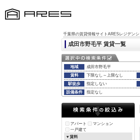
千葉県の賃貸情報サイトARESレジデンシ
成田市野毛平 賃貸一覧
地域
成田市野毛平
賃料
下限なし～上限なし
駅徒歩
指定しない
設備条件
指定なし
アパート
マンション
一戸建て
▼賃料