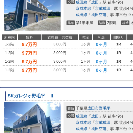
交通
成田線
「
成田
」駅 徒歩49分
京成本線
「
京成成田
」駅 徒歩47
成田線
「
成田空港
」駅 車20分 9.
築1年未満
2階建
築年
階数
構造
所在階
賃料
管理費・共益費
敷金
礼金
間取り
9.7
万円
0ヶ月
1-2階
3,000円
1ヶ月
1R
4
9.7
万円
0ヶ月
1-2階
3,000円
1ヶ月
1R
4
9.7
万円
0ヶ月
1-2階
3,000円
1ヶ月
1R
4
9.7
万円
0ヶ月
1-2階
3,000円
1ヶ月
1R
4
SKガレジオ野毛平 Ⅱ
千葉県
成田市
野毛平
住所
交通
成田線
「
成田
」駅 徒歩49分
京成本線
「
京成成田
」駅 徒歩47
成田線
「
成田空港
」駅 車20分 9.