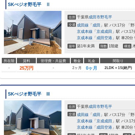
SKべジオ野毛平 Ⅱ
千葉県
成田市
野毛平
住所
交通
成田線
「
成田
」駅 バス17分 「
京成本線
「
京成成田
」駅 バス1
京成本線
「
成田空港
」駅 車20分 
築1年未満
1階建
築年
階数
構造
所在階
賃料
管理費・共益費
敷金
礼金
間取り
25
万円
0ヶ月
-
-
2ヶ月
2LDK＋1S(納戸)
SKべジオ野毛平 Ⅲ
千葉県
成田市
野毛平
住所
交通
成田線
「
成田
」駅 バス17分 「
京成本線
「
京成成田
」駅 バス1
京成本線
「
成田空港
」駅 車20分 