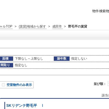
物件検索
ャルTOP
>
(賃貸)地域から探す
>
成田市
>
野毛平の賃貸
面積
下限なし～上限なし
築年数
指定しない
間取り
指定なし
並び順：
空室物件のみ表示
該当
SKリデンテ野毛平 Ⅰ