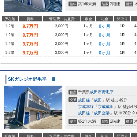
築1年未満
2階建
築年
階数
構造
所在階
賃料
管理費・共益費
敷金
礼金
間取り
9.7
万円
0ヶ月
1-2階
3,000円
1ヶ月
1R
4
9.7
万円
0ヶ月
1-2階
3,000円
1ヶ月
1R
4
9.7
万円
0ヶ月
1-2階
3,000円
1ヶ月
1R
4
9.7
万円
0ヶ月
1-2階
3,000円
1ヶ月
1R
4
SKガレジオ野毛平 Ⅲ
千葉県
成田市
野毛平
住所
交通
成田線
「
成田
」駅 徒歩49分
京成本線
「
京成成田
」駅 徒歩47
成田線
「
成田空港
」駅 車20分 9.
築1年未満
2階建
築年
階数
構造
所在階
賃料
管理費・共益費
敷金
礼金
間取り