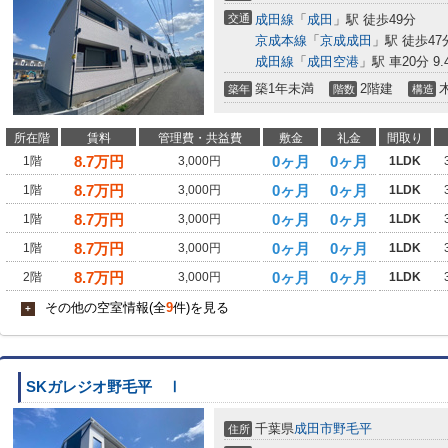
交通
成田線
「
成田
」駅 徒歩49分
京成本線
「
京成成田
」駅 徒歩47
成田線
「
成田空港
」駅 車20分 9.
築1年未満
2階建
築年
階数
構造
所在階
賃料
管理費・共益費
敷金
礼金
間取り
8.7
万円
0ヶ月
0ヶ月
1階
3,000円
1LDK
8.7
万円
0ヶ月
0ヶ月
1階
3,000円
1LDK
8.7
万円
0ヶ月
0ヶ月
1階
3,000円
1LDK
8.7
万円
0ヶ月
0ヶ月
1階
3,000円
1LDK
8.7
万円
0ヶ月
0ヶ月
2階
3,000円
1LDK
その他の空室情報(全
9
件)を見る
+
SKガレジオ野毛平 Ⅰ
千葉県
成田市
野毛平
住所