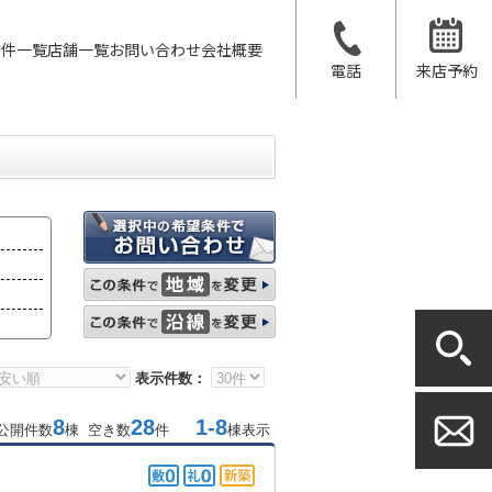
物件一覧
店舗一覧
お問い合わせ
会社概要
電話
来店予約
表示件数：
8
28
1-8
公開件数
棟 空き数
件
棟表示