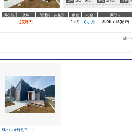
築1年未満
1階建
築年
階数
構造
所在階
賃料
管理費・共益費
敷金
礼金
間取り
25
万円
0ヶ月
-
-
2ヶ月
2LDK＋1S(納戸)
該当
SKべジオ野毛平 Ⅲ