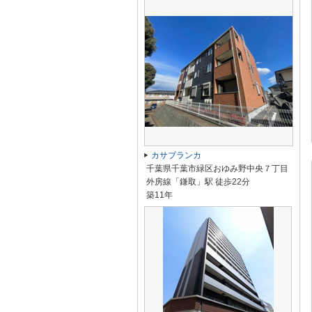
カサブランカ
千葉県千葉市緑区おゆみ野中央７丁目
外房線「鎌取」駅 徒歩22分
築11年