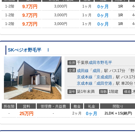
9.7
万円
0ヶ月
1-2階
3,000円
1ヶ月
1R
4
9.7
万円
0ヶ月
1-2階
3,000円
1ヶ月
1R
4
9.7
万円
0ヶ月
1-2階
3,000円
1ヶ月
1R
4
SKべジオ野毛平 Ⅰ
千葉県
成田市
野毛平
住所
交通
成田線
「
成田
」駅 バス17分 「
京成本線
「
京成成田
」駅 バス1
京成本線
「
成田空港
」駅 車20分 
築1年未満
1階建
築年
階数
構造
所在階
賃料
管理費・共益費
敷金
礼金
間取り
25
万円
0ヶ月
-
-
2ヶ月
2LDK＋1S(納戸)