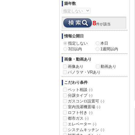
築年数
8
件が該当
情報公開日
指定しない
本日
3日以内
1週間以内
画像・動画あり
画像あり
動画あり
パノラマ・VRあり
こだわり条件
ペット相談
(-)
分譲タイプ
(-)
ガスコンロ設置可
(-)
室内洗濯機置場
(-)
ロフト付き
(-)
都市ガス
(-)
エレベーター
(-)
システムキッチン
(-)