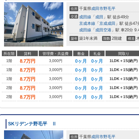
千葉県
成田市
野毛平
住所
交通
成田線
「
成田
」駅 徒歩49分
京成本線
「
京成成田
」駅 徒歩47
成田線
「
成田空港
」駅 車20分 9.
築1年未満
2階建
築年
階数
構造
所在階
賃料
管理費・共益費
敷金
礼金
間取り
8.7
万円
0ヶ月
0ヶ月
1階
3,000円
1LDK＋1S(納戸)
8.7
万円
0ヶ月
0ヶ月
1階
3,000円
1LDK＋1S(納戸)
8.7
万円
0ヶ月
0ヶ月
1階
3,000円
1LDK＋1S(納戸)
8.7
万円
0ヶ月
0ヶ月
2階
3,000円
1LDK＋1S(納戸)
8.7
万円
0ヶ月
0ヶ月
2階
3,000円
1LDK＋1S(納戸)
SKリデンテ野毛平 Ⅱ
千葉県
成田市
野毛平
住所