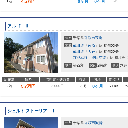
4.5
万円
0ヶ月
0ヶ月
1階
-
2K
アルゴ Ⅱ
千葉県
香取市
玉造
住所
交通
成田線
「
佐原
」駅 徒歩23分
成田線
「
大戸
」駅 徒歩32分
京成本線
「
成田空港
」駅 車30分 2
築22年
2階建
木造
築年
階数
構造
所在階
賃料
管理費・共益費
敷金
礼金
間取り
5.7
万円
0ヶ月
2階
3,000円
1ヶ月
2LDK
5
シェルト ストーリア Ⅰ
千葉県
香取市
観音
住所