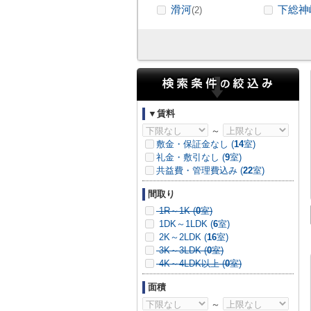
滑河
下総神
(2)
▼賃料
～
敷金・保証金なし (
14
室)
礼金・敷引なし (
9
室)
共益費・管理費込み (
22
室)
間取り
1R～1K (
0
室)
1DK～1LDK (
6
室)
2K～2LDK (
16
室)
3K～3LDK (
0
室)
4K～4LDK以上 (
0
室)
面積
～