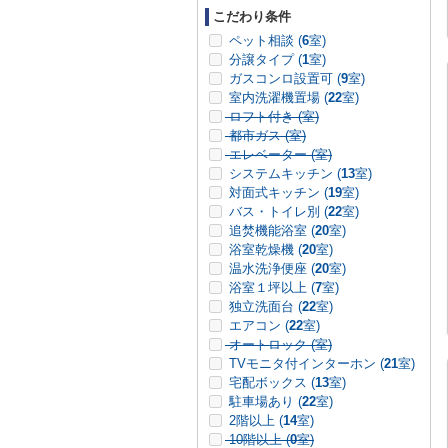
こだわり条件
ペット相談 (
6
室)
分譲タイプ (
1
室)
ガスコンロ設置可 (
9
室)
室内洗濯機置場 (
22
室)
ロフト付き (
室)
都市ガス (
室)
エレベーター (
室)
システムキッチン (
13
室)
対面式キッチン (
19
室)
バス・トイレ別 (
22
室)
追焚機能浴室 (
20
室)
浴室乾燥機 (
20
室)
温水洗浄便座 (
20
室)
浴室１坪以上 (
7
室)
独立洗面台 (
22
室)
エアコン (
22
室)
オートロック (
室)
TVモニタ付インターホン (
21
室)
宅配ボックス (
13
室)
駐車場あり (
22
室)
2階以上 (
14
室)
10階以上 (
0
室)