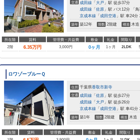
交通
成田線
「
大戸
」駅 徒歩37分
成田線
「
佐原
」駅 バス12分 「
京成本線
「
成田空港
」駅 車24分 2
築12年
2階建
木造
築年
階数
構造
所在階
賃料
管理費・共益費
敷金
礼金
間取り
6.35
万円
0ヶ月
2階
3,000円
1ヶ月
2LDK
ロワゾーブルーＱ
千葉県
香取市
新寺
住所
交通
成田線
「
佐原
」駅 徒歩27分
成田線
「
大戸
」駅 徒歩26分
京成本線
「
成田空港
」駅 車41分 2
築1年
2階建
木造
築年
階数
構造
所在階
賃料
管理費・共益費
敷金
礼金
間取り
6.5
万円
0ヶ月
1階
3,900円
1ヶ月
1LDK
5