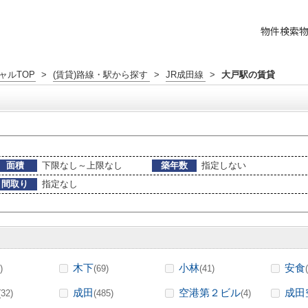
物件検索
ャルTOP
>
(賃貸)路線・駅から探す
>
JR成田線
>
大戸駅の賃貸
面積
下限なし～上限なし
築年数
指定しない
間取り
指定なし
木下
小林
安食
)
(69)
(41)
成田
空港第２ビル
成田
(32)
(485)
(4)