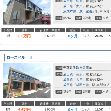
交通
成田線
「
佐原
」駅 徒歩20分
成田線
「
大戸
」駅 徒歩35分
京成本線
「
成田空港
」駅 車39分 2
築8年
2階建
木造
築年
階数
構造
所在階
賃料
管理費・共益費
敷金
礼金
間取り
6.5
万円
0ヶ月
2階
3,500円
1ヶ月
2LDK
5
ローズベル Ⅱ
千葉県
香取市
佐原
ホ
住所
交通
成田線
「
佐原
」駅 徒歩21分
成田線
「
大戸
」駅 徒歩32分
成田線
「
成田空港
」駅 車35分 21
築5年
2階建
木造
築年
階数
構造
所在階
賃料
管理費・共益費
敷金
礼金
間取り
6.6
万円
0ヶ月
1階
3,900円
1ヶ月
1LDK
4