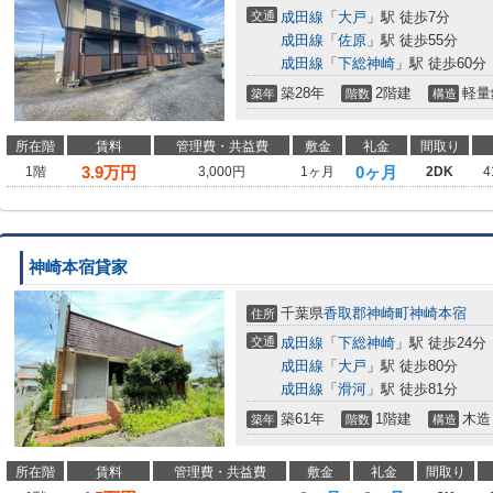
交通
成田線
「
大戸
」駅 徒歩7分
成田線
「
佐原
」駅 徒歩55分
成田線
「
下総神崎
」駅 徒歩60分
築28年
2階建
軽量
築年
階数
構造
所在階
賃料
管理費・共益費
敷金
礼金
間取り
3.9
万円
0ヶ月
1階
3,000円
1ヶ月
2DK
4
神崎本宿貸家
千葉県
香取郡神崎町
神崎本宿
住所
交通
成田線
「
下総神崎
」駅 徒歩24分
成田線
「
大戸
」駅 徒歩80分
成田線
「
滑河
」駅 徒歩81分
築61年
1階建
木造
築年
階数
構造
所在階
賃料
管理費・共益費
敷金
礼金
間取り