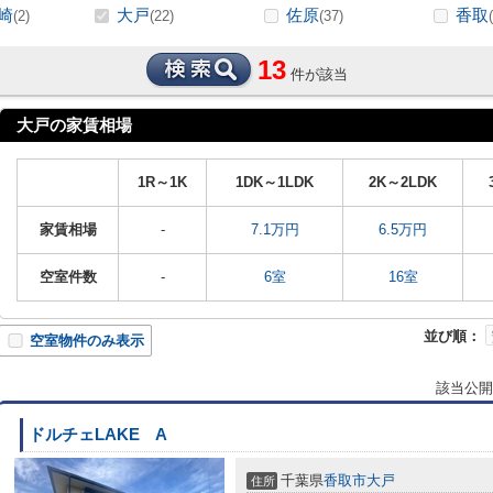
崎
大戸
佐原
香取
(2)
(22)
(37)
13
件が該当
大戸の家賃相場
1R～1K
1DK～1LDK
2K～2LDK
家賃相場
-
7.1万円
6.5万円
空室件数
-
6室
16室
並び順：
空室物件のみ表示
該当公開
ドルチェLAKE A
千葉県
香取市
大戸
住所