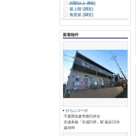
20階以上 (
0
室)
最上階 (
15
室)
角部屋 (
10
室)
新着物件
ひらふコーポ
千葉県佐倉市南臼井台
京成本線「京成臼井」駅 徒歩12分
築38年