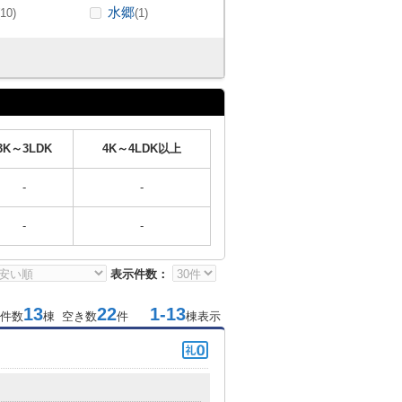
水郷
(10)
(1)
3K～3LDK
4K～4LDK以上
-
-
-
-
表示件数：
13
22
1-13
件数
棟 空き数
件
棟表示