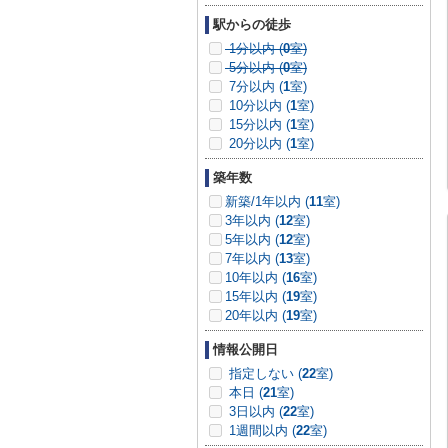
駅からの徒歩
1分以内 (
0
室)
5分以内 (
0
室)
7分以内 (
1
室)
10分以内 (
1
室)
15分以内 (
1
室)
20分以内 (
1
室)
築年数
新築/1年以内 (
11
室)
3年以内 (
12
室)
5年以内 (
12
室)
7年以内 (
13
室)
10年以内 (
16
室)
15年以内 (
19
室)
20年以内 (
19
室)
情報公開日
指定しない (
22
室)
本日 (
21
室)
3日以内 (
22
室)
1週間以内 (
22
室)