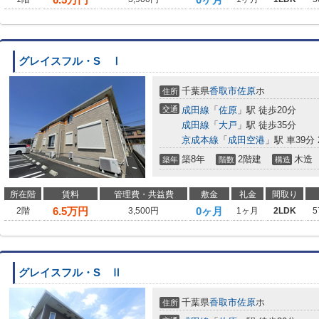
グレイスフル・S Ⅰ
千葉県
香取市
佐原
ホ
住所
交通
成田線
「
佐原
」駅 徒歩20分
成田線
「
大戸
」駅 徒歩35分
京成本線
「
成田空港
」駅 車39分 2
築8年
2階建
木造
築年
階数
構造
所在階
賃料
管理費・共益費
敷金
礼金
間取り
6.5
万円
0ヶ月
2階
3,500円
1ヶ月
2LDK
5
グレイスフル・S Ⅱ
千葉県
香取市
佐原
ホ
住所