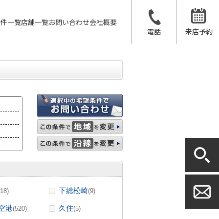
物件一覧
店舗一覧
お問い合わせ
会社概要
電話
来店予約
下総松崎
(18)
(9)
空港
久住
(520)
(5)