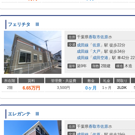
フェリチタ Ⅲ
千葉県
香取市
佐原
ホ
住所
交通
成田線
「
佐原
」駅 徒歩22分
成田線
「
大戸
」駅 徒歩34分
成田線
「
成田空港
」駅 車42分 22
築9年
2階建
木造
築年
階数
構造
所在階
賃料
管理費・共益費
敷金
礼金
間取り
6.65
万円
0ヶ月
2階
3,500円
1ヶ月
2LDK
エレガンテ Ⅲ
千葉県
香取市
佐原
ホ
住所
交通
成田線
「
佐原
」駅 徒歩19分