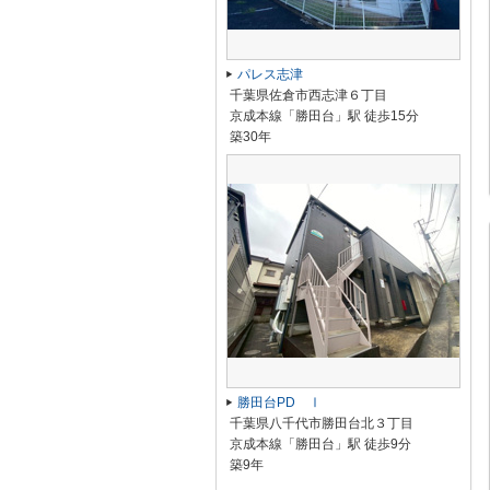
パレス志津
千葉県佐倉市西志津６丁目
京成本線「勝田台」駅 徒歩15分
築30年
勝田台PD Ⅰ
千葉県八千代市勝田台北３丁目
京成本線「勝田台」駅 徒歩9分
築9年