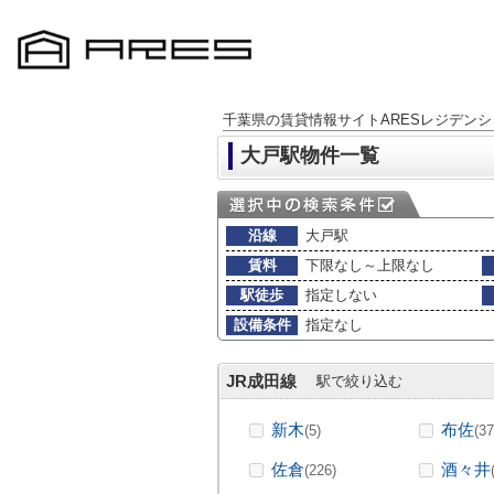
千葉県の賃貸情報サイトARESレジデンシ
大戸駅物件一覧
沿線
大戸駅
賃料
下限なし～上限なし
駅徒歩
指定しない
設備条件
指定なし
JR成田線
駅で絞り込む
新木
布佐
(5)
(37
佐倉
酒々井
(226)