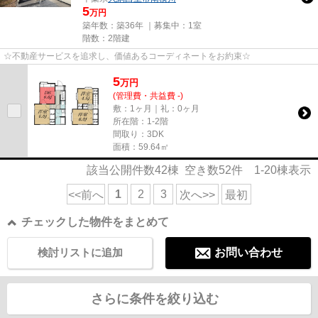
5
万円
築年数：築36年 ｜募集中：
1室
階数：2階建
☆不動産サービスを追求し、価値あるコーディネートをお約束☆
5
万
円
(管理費・共益費 -)
敷：1ヶ月｜礼：0ヶ月
所在階：1-2階
間取り：3DK
面積：59.64㎡
該当公開件数
42
棟 空き数
52
件
1-20
棟表示
1
2
3
<<前へ
次へ>>
最初
チェックした物件をまとめて
検討リストに追加
お問い合わせ
さらに条件を絞り込む