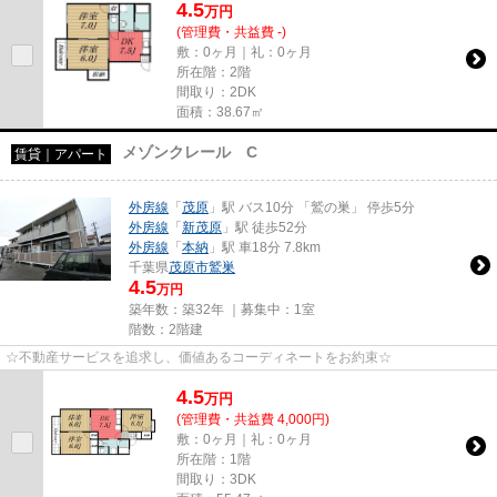
4.5
万
円
(管理費・共益費 -)
敷：0ヶ月｜礼：0ヶ月
所在階：2階
間取り：2DK
面積：38.67㎡
メゾンクレール C
賃貸｜アパート
外房線
「
茂原
」駅 バス10分 「鷲の巣」 停歩5分
外房線
「
新茂原
」駅 徒歩52分
外房線
「
本納
」駅 車18分 7.8km
千葉県
茂原市
鷲巣
4.5
万円
築年数：築32年 ｜募集中：
1室
階数：2階建
☆不動産サービスを追求し、価値あるコーディネートをお約束☆
4.5
万
円
(管理費・共益費 4,000円)
敷：0ヶ月｜礼：0ヶ月
所在階：1階
間取り：3DK