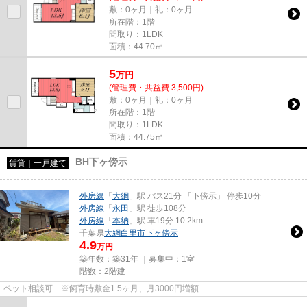
敷：0ヶ月｜礼：0ヶ月
所在階：1階
間取り：1LDK
面積：44.70㎡
5
万
円
(管理費・共益費 3,500円)
敷：0ヶ月｜礼：0ヶ月
所在階：1階
間取り：1LDK
面積：44.75㎡
BH下ヶ傍示
賃貸｜一戸建て
外房線
「
大網
」駅 バス21分 「下傍示」 停歩10分
外房線
「
永田
」駅 徒歩108分
外房線
「
本納
」駅 車19分 10.2km
千葉県
大網白里市
下ヶ傍示
4.9
万円
築年数：築31年 ｜募集中：
1室
階数：2階建
ペット相談可 ※飼育時敷金1.5ヶ月、月3000円増額