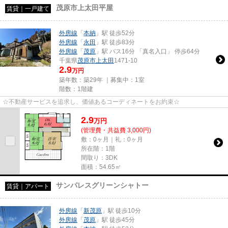
茂原市上太田平屋
賃貸｜一戸建て
外房線
「
本納
」駅 徒歩52分
外房線
「
永田
」駅 徒歩83分
外房線
「
茂原
」駅 バス16分 「真名入口」 停歩64分
千葉県
茂原市
上太田
1471-10
2.9
万円
築年数：築29年 ｜募集中：
1室
階数：1階建
☆不動産サービスを追求し、価値あるコーディネートをお約束☆
2.9
万
円
(管理費・共益費 3,000円)
敷：0ヶ月｜礼：0ヶ月
所在階：1階
間取り：3DK
面積：54.65㎡
サンパレスグリーンシャトー
賃貸｜アパート
外房線
「
新茂原
」駅 徒歩10分
外房線
「
茂原
」駅 徒歩45分