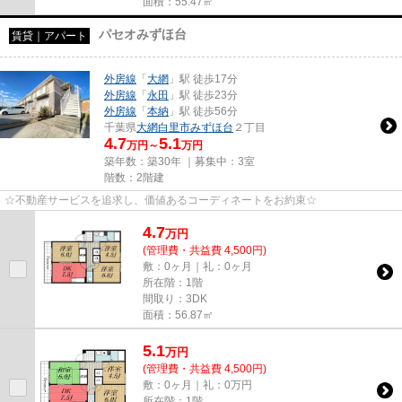
面積：55.47㎡
パセオみずほ台
賃貸｜アパート
外房線
「
大網
」駅 徒歩17分
外房線
「
永田
」駅 徒歩23分
外房線
「
本納
」駅 徒歩56分
千葉県
大網白里市
みずほ台
２丁目
4.7
5.1
万円～
万円
築年数：築30年 ｜募集中：
3室
階数：2階建
☆不動産サービスを追求し、価値あるコーディネートをお約束☆
4.7
万
円
(管理費・共益費 4,500円)
敷：0ヶ月｜礼：0ヶ月
所在階：1階
間取り：3DK
面積：56.87㎡
5.1
万
円
(管理費・共益費 4,500円)
敷：0ヶ月｜礼：0万円
所在階：1階