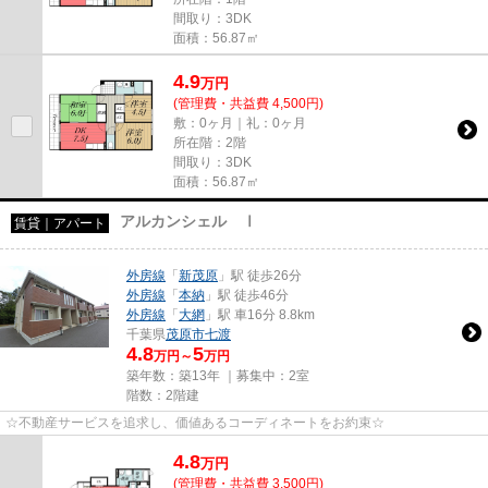
間取り：3DK
面積：56.87㎡
4.9
万
円
(管理費・共益費 4,500円)
敷：0ヶ月｜礼：0ヶ月
所在階：2階
間取り：3DK
面積：56.87㎡
アルカンシェル Ⅰ
賃貸｜アパート
外房線
「
新茂原
」駅 徒歩26分
外房線
「
本納
」駅 徒歩46分
外房線
「
大網
」駅 車16分 8.8km
千葉県
茂原市
七渡
4.8
5
万円～
万円
築年数：築13年 ｜募集中：
2室
階数：2階建
☆不動産サービスを追求し、価値あるコーディネートをお約束☆
4.8
万
円
(管理費・共益費 3,500円)