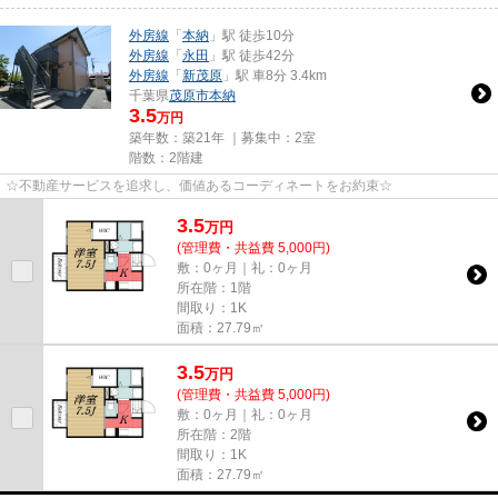
外房線
「
本納
」駅 徒歩10分
外房線
「
永田
」駅 徒歩42分
外房線
「
新茂原
」駅 車8分 3.4km
千葉県
茂原市
本納
3.5
万円
築年数：築21年 ｜募集中：
2室
階数：2階建
☆不動産サービスを追求し、価値あるコーディネートをお約束☆
3.5
万
円
(管理費・共益費 5,000円)
敷：0ヶ月｜礼：0ヶ月
所在階：1階
間取り：1K
面積：27.79㎡
3.5
万
円
(管理費・共益費 5,000円)
敷：0ヶ月｜礼：0ヶ月
所在階：2階
間取り：1K
面積：27.79㎡