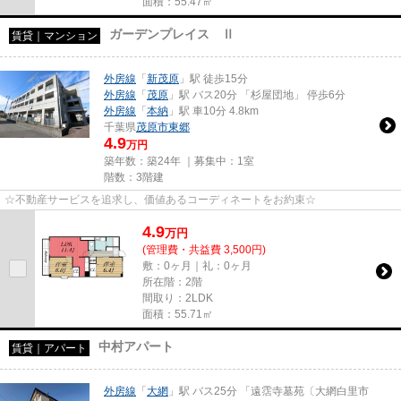
面積：55.47㎡
ガーデンプレイス Ⅱ
賃貸｜マンション
外房線
「
新茂原
」駅 徒歩15分
外房線
「
茂原
」駅 バス20分 「杉屋団地」 停歩6分
外房線
「
本納
」駅 車10分 4.8km
千葉県
茂原市
東郷
4.9
万円
築年数：築24年 ｜募集中：
1室
階数：3階建
☆不動産サービスを追求し、価値あるコーディネートをお約束☆
4.9
万
円
(管理費・共益費 3,500円)
敷：0ヶ月｜礼：0ヶ月
所在階：2階
間取り：2LDK
面積：55.71㎡
中村アパート
賃貸｜アパート
外房線
「
大網
」駅 バス25分 「遠霑寺墓苑〔大網白里市