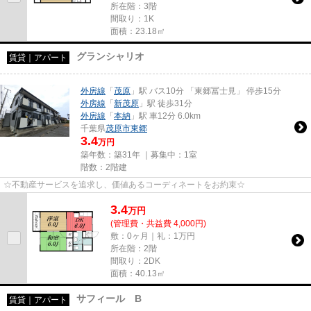
所在階：3階
間取り：1K
面積：23.18㎡
グランシャリオ
賃貸｜アパート
外房線
「
茂原
」駅 バス10分 「東郷冨士見」 停歩15分
外房線
「
新茂原
」駅 徒歩31分
外房線
「
本納
」駅 車12分 6.0km
千葉県
茂原市
東郷
3.4
万円
築年数：築31年 ｜募集中：
1室
階数：2階建
☆不動産サービスを追求し、価値あるコーディネートをお約束☆
3.4
万
円
(管理費・共益費 4,000円)
敷：0ヶ月｜礼：1万円
所在階：2階
間取り：2DK
面積：40.13㎡
サフィール B
賃貸｜アパート