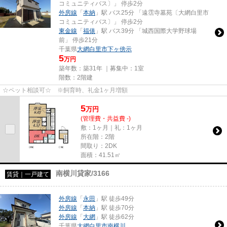
コミュニティバス〕」 停歩2分
外房線
「
本納
」駅 バス25分 「遠霑寺墓苑〔大網白里市
コミュニティバス〕」 停歩2分
東金線
「
福俵
」駅 バス39分 「城西国際大学野球場
前」 停歩21分
千葉県
大網白里市
下ヶ傍示
5
万円
築年数：築31年 ｜募集中：
1室
階数：2階建
☆ペット相談可☆ ※飼育時、礼金1ヶ月増額
5
万
円
(管理費・共益費 -)
敷：1ヶ月｜礼：1ヶ月
所在階：2階
間取り：2DK
面積：41.51㎡
南横川貸家/3166
賃貸｜一戸建て
外房線
「
永田
」駅 徒歩49分
外房線
「
本納
」駅 徒歩70分
外房線
「
大網
」駅 徒歩62分
千葉県
大網白里市
南横川