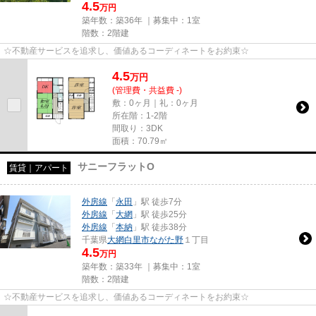
4.5
万円
築年数：築36年 ｜募集中：
1室
階数：2階建
☆不動産サービスを追求し、価値あるコーディネートをお約束☆
4.5
万
円
(管理費・共益費 -)
敷：0ヶ月｜礼：0ヶ月
所在階：1-2階
間取り：3DK
面積：70.79㎡
サニーフラットO
賃貸｜アパート
外房線
「
永田
」駅 徒歩7分
外房線
「
大網
」駅 徒歩25分
外房線
「
本納
」駅 徒歩38分
千葉県
大網白里市
ながた野
１丁目
4.5
万円
築年数：築33年 ｜募集中：
1室
階数：2階建
☆不動産サービスを追求し、価値あるコーディネートをお約束☆