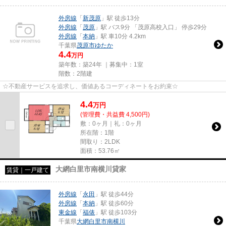
外房線
「
新茂原
」駅 徒歩13分
外房線
「
茂原
」駅 バス9分 「茂原高校入口」 停歩29分
外房線
「
本納
」駅 車10分 4.2km
千葉県
茂原市
ゆたか
4.4
万円
築年数：築24年 ｜募集中：
1室
階数：2階建
☆不動産サービスを追求し、価値あるコーディネートをお約束☆
4.4
万
円
(管理費・共益費 4,500円)
敷：0ヶ月｜礼：0ヶ月
所在階：1階
間取り：2LDK
面積：53.76㎡
大網白里市南横川貸家
賃貸｜一戸建て
外房線
「
永田
」駅 徒歩44分
外房線
「
本納
」駅 徒歩60分
東金線
「
福俵
」駅 徒歩103分
千葉県
大網白里市
南横川