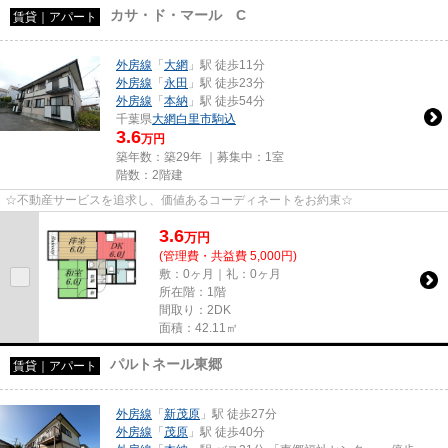
カサ・ド・マール C
賃貸｜アパート
外房線
「
大網
」駅 徒歩11分
外房線
「
永田
」駅 徒歩23分
外房線
「
本納
」駅 徒歩54分
千葉県
大網白里市
駒込
3.6
万円
築年数：築29年 ｜募集中：
1室
階数：2階建
☆不動産サービスを追求し、価値あるコーディネートをお約束☆
3.6
万
円
(管理費・共益費 5,000円)
敷：0ヶ月｜礼：0ヶ月
所在階：1階
間取り：2DK
面積：42.11㎡
パルトネール東郷
賃貸｜アパート
外房線
「
新茂原
」駅 徒歩27分
外房線
「
茂原
」駅 徒歩40分