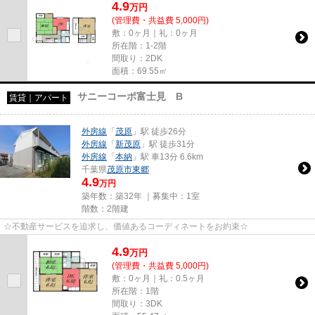
4.9
万
円
(管理費・共益費 5,000円)
敷：0ヶ月｜礼：0ヶ月
所在階：1-2階
間取り：2DK
面積：69.55㎡
サニーコーポ富士見 B
賃貸｜アパート
外房線
「
茂原
」駅 徒歩26分
外房線
「
新茂原
」駅 徒歩31分
外房線
「
本納
」駅 車13分 6.6km
千葉県
茂原市
東郷
4.9
万円
築年数：築32年 ｜募集中：
1室
階数：2階建
☆不動産サービスを追求し、価値あるコーディネートをお約束☆
4.9
万
円
(管理費・共益費 5,000円)
敷：0ヶ月｜礼：0.5ヶ月
所在階：1階
間取り：3DK