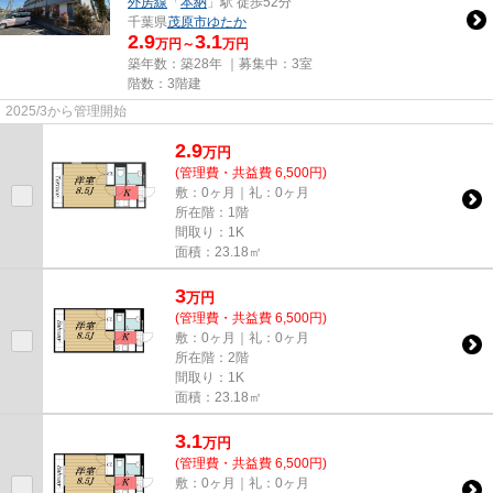
外房線
「
本納
」駅 徒歩52分
千葉県
茂原市
ゆたか
2.9
3.1
万円～
万円
築年数：築28年 ｜募集中：
3室
階数：3階建
2025/3から管理開始
2.9
万
円
(管理費・共益費 6,500円)
敷：0ヶ月｜礼：0ヶ月
所在階：1階
間取り：1K
面積：23.18㎡
3
万
円
(管理費・共益費 6,500円)
敷：0ヶ月｜礼：0ヶ月
所在階：2階
間取り：1K
面積：23.18㎡
3.1
万
円
(管理費・共益費 6,500円)
敷：0ヶ月｜礼：0ヶ月