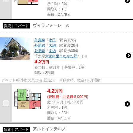
所在階：2階
間取り：1K
面積：27.79㎡
ヴィラフォーレ A
賃貸｜アパート
外房線
「
永田
」駅 徒歩5分
外房線
「
大網
」駅 徒歩28分
外房線
「
本納
」駅 徒歩35分
千葉県
大網白里市
ながた野
１丁目
4.2
万円
築年数：築31年 ｜募集中：
1室
階数：2階建
☆ペット可(小型犬又は猫1匹迄)☆ ※飼育時、敷金1ヶ月増額
4.2
万
円
(管理費・共益費 5,000円)
敷：0ヶ月｜礼：2万円
所在階：1階
間取り：2DK
面積：42.11㎡
アルトインテルノ
賃貸｜アパート