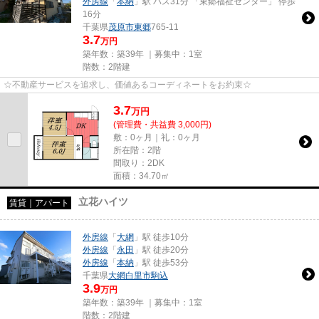
外房線
「
本納
」駅 バス31分 「東郷福祉センター」 停歩
16分
千葉県
茂原市
東郷
765-11
3.7
万円
築年数：築39年 ｜募集中：
1室
階数：2階建
☆不動産サービスを追求し、価値あるコーディネートをお約束☆
3.7
万
円
(管理費・共益費 3,000円)
敷：0ヶ月｜礼：0ヶ月
所在階：2階
間取り：2DK
面積：34.70㎡
立花ハイツ
賃貸｜アパート
外房線
「
大網
」駅 徒歩10分
外房線
「
永田
」駅 徒歩20分
外房線
「
本納
」駅 徒歩53分
千葉県
大網白里市
駒込
3.9
万円
築年数：築39年 ｜募集中：
1室
階数：2階建