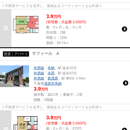
☆不動産サービスを追求し、価値あるコーディネートをお約束☆
3.9
万
円
(管理費・共益費 3,000円)
敷：0ヶ月｜礼：0ヶ月
所在階：2階
間取り：2DK
面積：39.74㎡
サフィール A
賃貸｜アパート
外房線
「
本納
」駅 徒歩10分
外房線
「
永田
」駅 徒歩42分
外房線
「
新茂原
」駅 車8分 3.4km
千葉県
茂原市
本納
3.9
万円
築年数：築21年 ｜募集中：
1室
階数：2階建
☆不動産サービスを追求し、価値あるコーディネートをお約束☆
3.9
万
円
(管理費・共益費 5,000円)
敷：0ヶ月｜礼：0万円