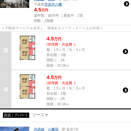
千葉県
市原市
八幡
4.5
万円
築年数：築35年 ｜募集中：
2室
階数：2階建
☆不動産サービスを追求し、価値あるコーディネートをお約束☆
4.5
万
円
(管理費・共益費 -)
敷：1.5ヶ月｜礼：0ヶ月
所在階：1階
間取り：2K
面積：30.38㎡
4.5
万
円
(管理費・共益費 -)
敷：1.5ヶ月｜礼：0ヶ月
所在階：1階
間取り：2K
面積：30.38㎡
ソーニャ
賃貸｜アパート
内房線
「
八幡宿
」駅 徒歩7分