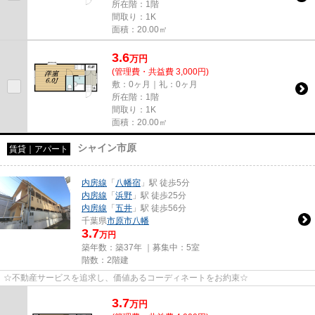
所在階：1階
間取り：1K
面積：20.00㎡
3.6
万
円
(管理費・共益費 3,000円)
敷：0ヶ月｜礼：0ヶ月
所在階：1階
間取り：1K
面積：20.00㎡
シャイン市原
賃貸｜アパート
内房線
「
八幡宿
」駅 徒歩5分
内房線
「
浜野
」駅 徒歩25分
内房線
「
五井
」駅 徒歩56分
千葉県
市原市
八幡
3.7
万円
築年数：築37年 ｜募集中：
5室
階数：2階建
☆不動産サービスを追求し、価値あるコーディネートをお約束☆
3.7
万
円