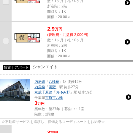
敷：1ヶ月｜礼：0ヶ月
所在階：2階
間取り：1K
面積：20.00㎡
2.9
万
円
(管理費・共益費 2,000円)
敷：1ヶ月｜礼：0ヶ月
所在階：2階
間取り：1K
面積：20.00㎡
シャンエイト
賃貸｜アパート
内房線
「
八幡宿
」駅 徒歩12分
内房線
「
浜野
」駅 徒歩27分
京成千原線
「
おゆみ野
」駅 徒歩59分
千葉県
市原市
八幡
3
万円
築年数：築37年 ｜募集中：
1室
階数：2階建
☆不動産サービスを追求し、価値あるコーディネートをお約束☆
3
万
円