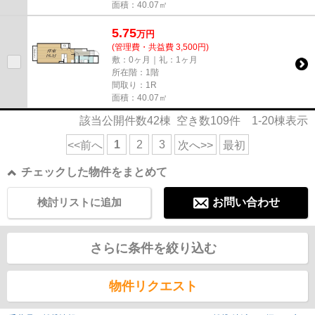
面積：40.07㎡
5.75
万
円
(管理費・共益費 3,500円)
敷：0ヶ月｜礼：1ヶ月
所在階：1階
間取り：1R
面積：40.07㎡
該当公開件数
42
棟 空き数
109
件
1-20
棟表示
1
2
3
<<前へ
次へ>>
最初
チェックした物件をまとめて
検討リストに追加
お問い合わせ
さらに条件を絞り込む
物件リクエスト