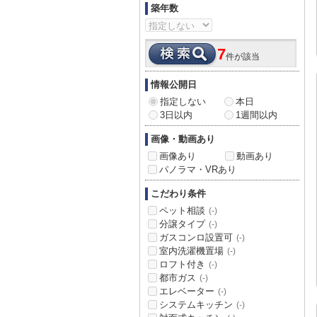
築年数
7
件が該当
情報公開日
指定しない
本日
3日以内
1週間以内
画像・動画あり
画像あり
動画あり
パノラマ・VRあり
こだわり条件
ペット相談
(-)
分譲タイプ
(-)
ガスコンロ設置可
(-)
室内洗濯機置場
(-)
ロフト付き
(-)
都市ガス
(-)
エレベーター
(-)
システムキッチン
(-)