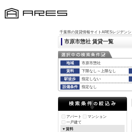
千葉県の賃貸情報サイトARESレジデンシ
市原市惣社 賃貸一覧
地域
市原市惣社
賃料
下限なし～上限なし
駅徒歩
指定しない
設備条件
指定なし
アパート
マンション
一戸建て
▼賃料