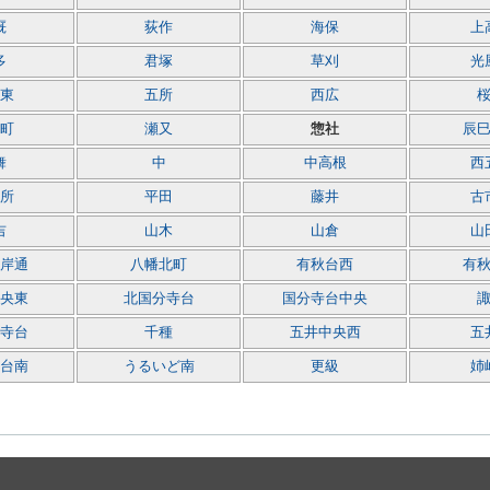
厩
荻作
海保
上
多
君塚
草刈
光
東
五所
西広
町
瀬又
惣社
辰
舞
中
中高根
西
所
平田
藤井
古
吉
山木
山倉
山
岸通
八幡北町
有秋台西
有
央東
北国分寺台
国分寺台中央
寺台
千種
五井中央西
五
台南
うるいど南
更級
姉