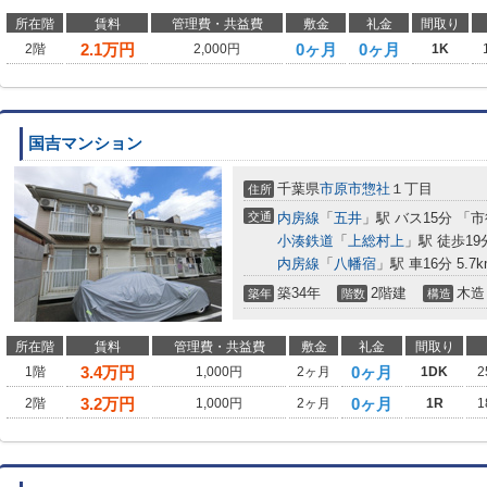
所在階
賃料
管理費・共益費
敷金
礼金
間取り
2.1
万円
0ヶ月
0ヶ月
2階
2,000円
1K
国吉マンション
千葉県
市原市
惣社
１丁目
住所
交通
内房線
「
五井
」駅 バス15分 「
小湊鉄道
「
上総村上
」駅 徒歩19
内房線
「
八幡宿
」駅 車16分 5.7k
築34年
2階建
木造
築年
階数
構造
所在階
賃料
管理費・共益費
敷金
礼金
間取り
3.4
万円
0ヶ月
1階
1,000円
2ヶ月
1DK
2
3.2
万円
0ヶ月
2階
1,000円
2ヶ月
1R
1