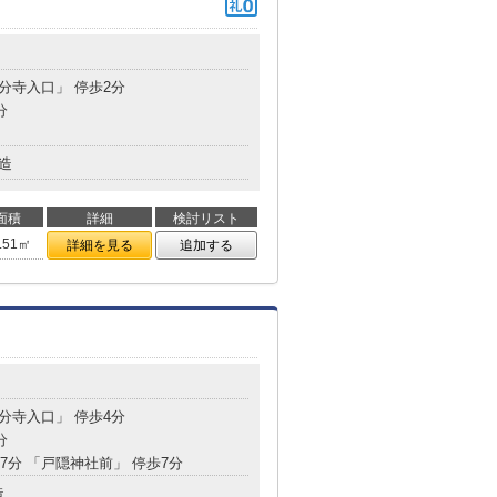
国分寺入口」 停歩2分
分
造
面積
詳細
検討リスト
.51㎡
詳細を見る
追加する
国分寺入口」 停歩4分
分
37分 「戸隠神社前」 停歩7分
造