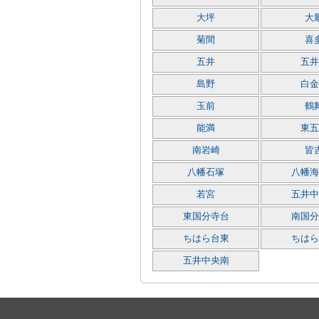
大坪
大
菊間
喜
五井
五井
島野
白金
玉前
鶴
能満
東五
南岩崎
皆
八幡石塚
八幡海
若宮
五井中
東国分寺台
南国分
ちはら台東
ちはら
五井中央南