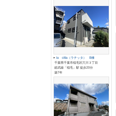
la citta（ラチッタ） B棟
千葉県千葉市稲毛区穴川３丁目
総武線「稲毛」駅 徒歩20分
築7年