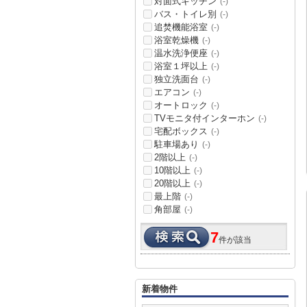
対面式キッチン
(-)
バス・トイレ別
(-)
追焚機能浴室
(-)
浴室乾燥機
(-)
温水洗浄便座
(-)
浴室１坪以上
(-)
独立洗面台
(-)
エアコン
(-)
オートロック
(-)
TVモニタ付インターホン
(-)
宅配ボックス
(-)
駐車場あり
(-)
2階以上
(-)
10階以上
(-)
20階以上
(-)
最上階
(-)
角部屋
(-)
7
件が該当
新着物件