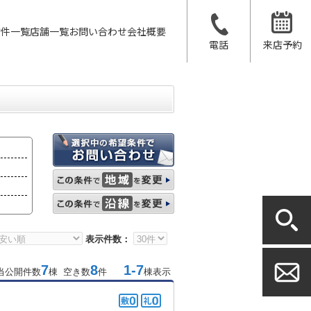
物件一覧
店舗一覧
お問い合わせ
会社概要
電話
来店予約
表示件数：
7
8
1-7
当公開件数
棟 空き数
件
棟表示