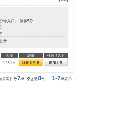
国分寺入口」 停歩5分
分
m
鉄骨
面積
詳細
検討リスト
57.63㎡
詳細を見る
追加する
7
8
1-7
当公開件数
棟 空き数
件
棟表示