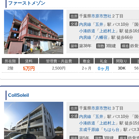
ファーストメゾン
千葉県
市原市
惣社
２丁目
住所
交通
内房線
「
五井
」駅 バス10分 「
小湊鉄道
「
上総村上
」駅 徒歩16
内房線
「
八幡宿
」駅 徒歩66分
築38年
3階建
鉄骨
築年
階数
構造
所在階
賃料
管理費・共益費
敷金
礼金
間取り
5
万円
0ヶ月
2階
2,500円
2ヶ月
3DK
56
CollSoleil
千葉県
市原市
惣社
３丁目
住所
交通
内房線
「
五井
」駅 バス10分 「
小湊鉄道
「
上総村上
」駅 徒歩15
京成千原線
「
ちはら台
」駅 バス
築5年
3階建
鉄骨
築年
階数
構造