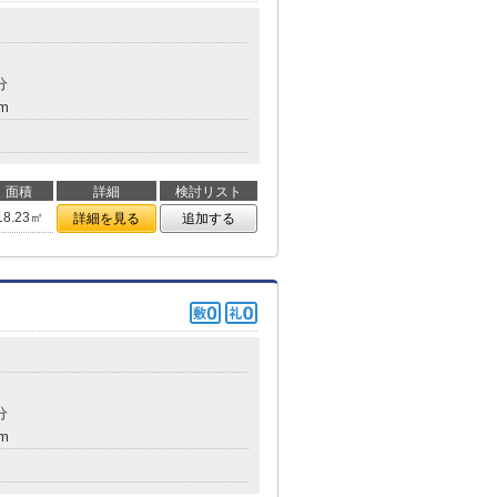
分
m
面積
詳細
検討リスト
18.23㎡
詳細を見る
追加する
分
m