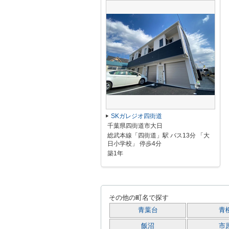
SKガレジオ四街道
千葉県四街道市大日
総武本線「四街道」駅 バス13分 「大
日小学校」 停歩4分
築1年
その他の町名で探す
青葉台
青
飯沼
市