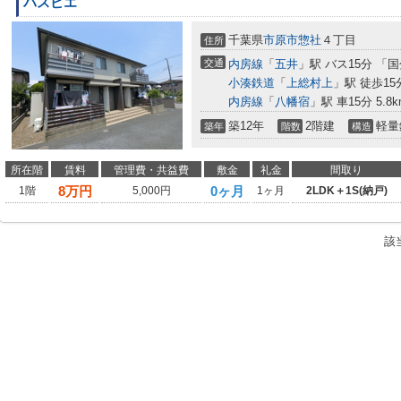
パスピエ
千葉県
市原市
惣社
４丁目
住所
交通
内房線
「
五井
」駅 バス15分 「
小湊鉄道
「
上総村上
」駅 徒歩15
内房線
「
八幡宿
」駅 車15分 5.8k
築12年
2階建
軽量
築年
階数
構造
所在階
賃料
管理費・共益費
敷金
礼金
間取り
8
万円
0ヶ月
1階
5,000円
1ヶ月
2LDK＋1S(納戸)
該