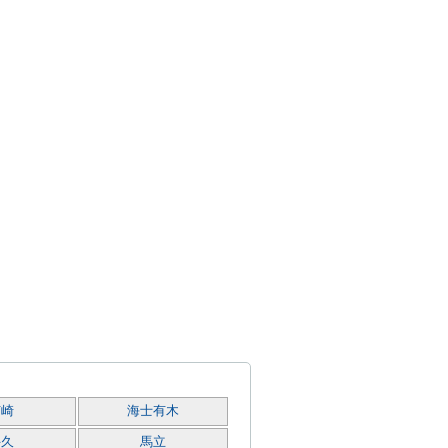
姉崎
海士有木
牛久
馬立