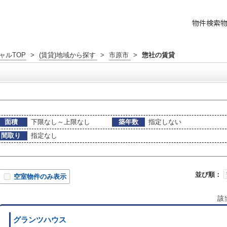
物件検索
ャルTOP
>
(賃貸)地域から探す
>
市原市
>
惣社の賃貸
面積
下限なし～上限なし
築年数
指定しない
間取り
指定なし
並び順：
空室物件のみ表示
該
グランツハウス