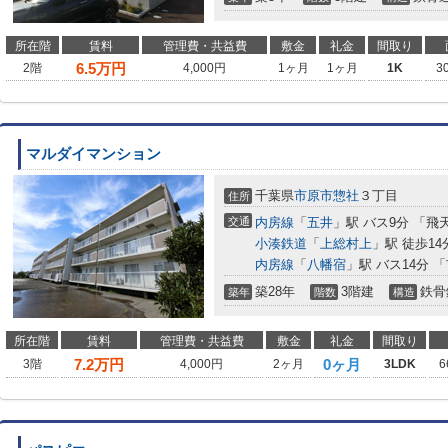
所在階
賃料
管理費・共益費
敷金
礼金
間取り
6.5
万円
2階
4,000円
1ヶ月
1ヶ月
1K
3
マルダイマンション
千葉県
市原市
惣社
３丁目
住所
交通
内房線
「
五井
」駅 バス9分 「飛
小湊鉄道
「
上総村上
」駅 徒歩14
内房線
「
八幡宿
」駅 バス14分 
築28年
3階建
鉄骨
築年
階数
構造
所在階
賃料
管理費・共益費
敷金
礼金
間取り
7.2
万円
0ヶ月
3階
4,000円
2ヶ月
3LDK
6