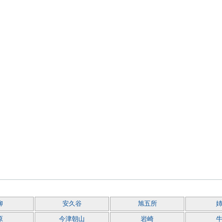
柳
安久谷
旭五所
原
今津朝山
岩崎