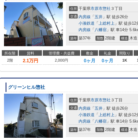
千葉県
市原市
惣社
３丁目
住所
交通
内房線
「
五井
」駅 徒歩26分
小湊鉄道
「
上総村上
」駅 徒歩12
内房線
「
八幡宿
」駅 車14分 5.6k
築37年
2階建
木造
築年
階数
構造
所在階
賃料
管理費・共益費
敷金
礼金
間取り
2.1
万円
0ヶ月
0ヶ月
2階
2,000円
1K
グリーンヒル惣社
千葉県
市原市
惣社
３丁目
住所
交通
内房線
「
五井
」駅 徒歩26分
小湊鉄道
「
上総村上
」駅 徒歩12
内房線
「
八幡宿
」駅 車14分 5.6k
築37年
2階建
木造
築年
階数
構造