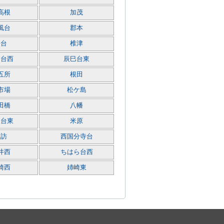
高根
加茂
風台
郡本
桜台
椎津
巳台西
辰巳台東
五所
根田
市場
松ケ島
田橋
八幡
秋台東
米原
諏訪
西国分寺台
井西
ちはら台西
崎西
姉崎東