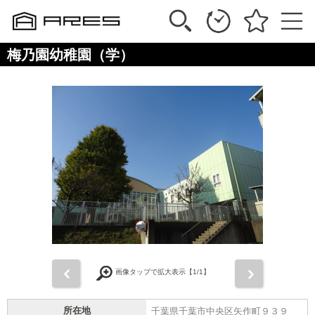
梅乃園幼稚園（学）
前
次
画像タップで拡大表示【
1
/1】
所在地
千葉県千葉市中央区矢作町９３９