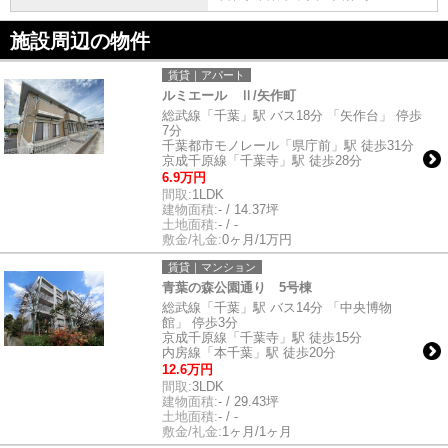
施設周辺の物件
賃貸｜アパート
ルミエール Ⅱ/矢作町
総武線「千葉」駅 バス18分 「矢作台」 停歩
7分
千葉都市モノレール「県庁前」駅 徒歩31分
京成千原線「千葉寺」駅 徒歩28分
6.9万円
間取:
1LDK
建物面積:
- / 14.37坪
土地面積:
- / -
敷金/礼金:
0ヶ月/1万円
賃貸｜マンション
青葉の森公園通り 5号棟
総武線「千葉」駅 バス14分 「中央博物
館」 停歩3分
京成千原線「千葉寺」駅 徒歩15分
内房線「本千葉」駅 徒歩20分
12.6万円
間取:
3LDK
建物面積:
- / 29.43坪
土地面積:
- / -
敷金/礼金:
1ヶ月/1ヶ月