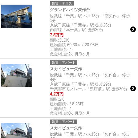
賃貸｜テラス
グランドハイツ矢作台
総武線「千葉」駅 バス18分 「南矢作」 停歩
1分
京成千原線「千葉寺」駅 徒歩25分
内房線「本千葉」駅 徒歩30分
7.8万円
間取:
3LDK
建物面積:
69.30㎡ / 20.96坪
土地面積:
- / -
敷金/礼金:
2ヶ月/0ヶ月
賃貸｜アパート
スカイビュー矢作
総武線「千葉」駅 バス15分 「矢作台」 停歩
4分
京成千原線「千葉寺」駅 徒歩29分
千葉都市モノレール「県庁前」駅 徒歩30分
4.2万円
間取:
2K
建物面積:
- / 8.26坪
土地面積:
- / -
敷金/礼金:
0ヶ月/0ヶ月
賃貸｜アパート
スカイビュー矢作
総武線「千葉」駅 バス15分 「矢作台」 停歩