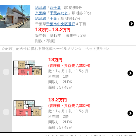
総武線
「
西千葉
」駅 徒歩9分
京葉線
「
千葉みなと
」駅 徒歩20分
総武線
「
千葉
」駅 徒歩17分
千葉県
千葉市中央区
登戸
４丁目
13
13.2
万円～
万円
築年数：築13年 ｜募集中：
2室
階数：2階建
☆耐震、耐火性に優れる旭化成ヘーベルメゾン☆ ペット共生可♪
13
万
円
(管理費・共益費 7,300円)
敷：1ヶ月｜礼：1.5ヶ月
所在階：1階
間取り：2LDK
面積：57.48㎡
13.2
万
円
(管理費・共益費 7,300円)
敷：1ヶ月｜礼：1.5ヶ月
所在階：2階
間取り：2LDK
面積：57.48㎡