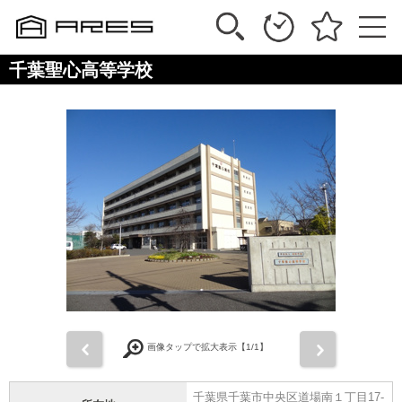
千葉聖心高等学校
前
次
画像タップで拡大表示【
1
/1】
千葉県千葉市中央区道場南１丁目17-