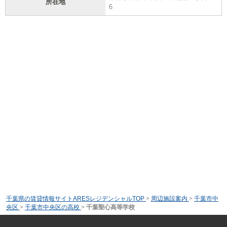
所在地
6
千葉県の賃貸情報サイトARESレジデンシャルTOP
>
周辺施設案内
>
千葉市中
央区
>
千葉市中央区の高校
>
千葉聖心高等学校