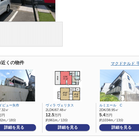
の近くの物件
マクドナルド 
イビュー矢作
ヴィラ ヴェリタス
ルミエール C
7.32㎡
2LDK/67.48㎡
2DK/38.95㎡
12.5
5.4
万円
万円
万円
82m／18分
約961m／13分
約1034m／13分
詳細を見る
詳細を見る
詳細を見る