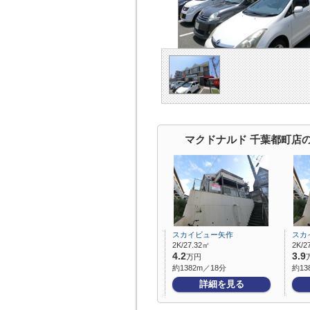
マクドナルド 千葉都町店
スカイビュー矢作
スカ
2K/27.32㎡
2K/2
4.2
3.9
万円
約1382m／18分
約13
詳細を見る