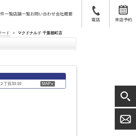
物件一覧
店舗一覧
お問い合わせ
会社概要
電話
来店予約
フード
>
マクドナルド 千葉都町店
丁目33-10
MAP
▼