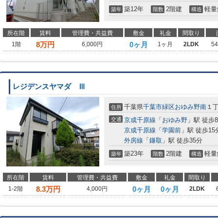
築12年
2階建
軽量
築年
階数
構造
所在階
賃料
管理費・共益費
敷金
礼金
間取り
8
万円
0ヶ月
1階
6,000円
1ヶ月
2LDK
5
レジデンスヤマダ Ⅲ
千葉県
千葉市緑区
おゆみ野南
１
住所
交通
京成千原線
「
おゆみ野
」駅 徒歩
京成千原線
「
学園前
」駅 徒歩15
外房線
「
鎌取
」駅 徒歩35分
築23年
2階建
軽量
築年
階数
構造
所在階
賃料
管理費・共益費
敷金
礼金
間取り
8.3
万円
0ヶ月
0ヶ月
1-2階
4,000円
2LDK