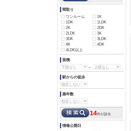
間取り
ワンルーム
1K
1DK
1LDK
2K
2DK
2LDK
3K
3DK
3LDK
4K
4DK
4LDK以上
面積
～
駅からの徒歩
築年数
14
件が該当
情報公開日