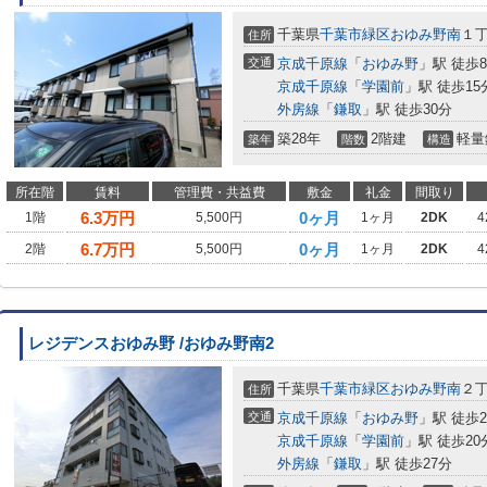
千葉県
千葉市緑区
おゆみ野南
１
住所
交通
京成千原線
「
おゆみ野
」駅 徒歩
京成千原線
「
学園前
」駅 徒歩15
外房線
「
鎌取
」駅 徒歩30分
築28年
2階建
軽量
築年
階数
構造
所在階
賃料
管理費・共益費
敷金
礼金
間取り
6.3
万円
0ヶ月
1階
5,500円
1ヶ月
2DK
4
6.7
万円
0ヶ月
2階
5,500円
1ヶ月
2DK
4
レジデンスおゆみ野 /おゆみ野南2
千葉県
千葉市緑区
おゆみ野南
２
住所
交通
京成千原線
「
おゆみ野
」駅 徒歩
京成千原線
「
学園前
」駅 徒歩20
外房線
「
鎌取
」駅 徒歩27分