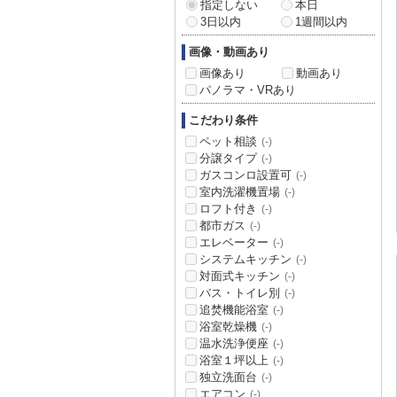
指定しない
本日
3日以内
1週間以内
画像・動画あり
画像あり
動画あり
パノラマ・VRあり
こだわり条件
ペット相談
(-)
分譲タイプ
(-)
ガスコンロ設置可
(-)
室内洗濯機置場
(-)
ロフト付き
(-)
都市ガス
(-)
エレベーター
(-)
システムキッチン
(-)
対面式キッチン
(-)
バス・トイレ別
(-)
追焚機能浴室
(-)
浴室乾燥機
(-)
温水洗浄便座
(-)
浴室１坪以上
(-)
独立洗面台
(-)
エアコン
(-)