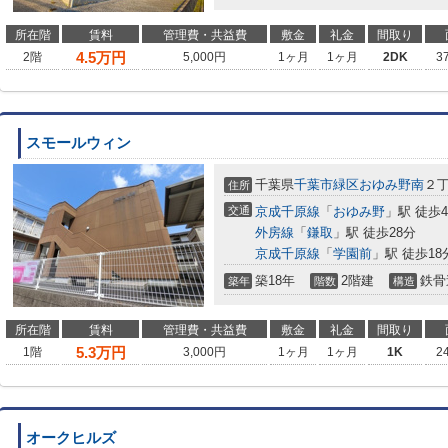
所在階
賃料
管理費・共益費
敷金
礼金
間取り
4.5
万円
2階
5,000円
1ヶ月
1ヶ月
2DK
3
スモールウィン
千葉県
千葉市緑区
おゆみ野南
２
住所
交通
京成千原線
「
おゆみ野
」駅 徒歩
外房線
「
鎌取
」駅 徒歩28分
京成千原線
「
学園前
」駅 徒歩18
築18年
2階建
鉄骨
築年
階数
構造
所在階
賃料
管理費・共益費
敷金
礼金
間取り
5.3
万円
1階
3,000円
1ヶ月
1ヶ月
1K
2
オークヒルズ