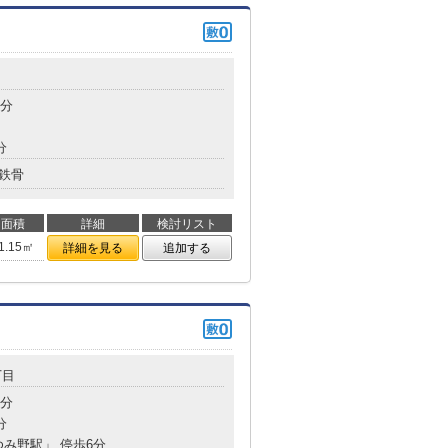
4分
分
鉄骨
面積
詳細
検討リスト
1.15㎡
詳細を見る
追加する
丁目
6分
分
ゆみ野駅」 停歩6分