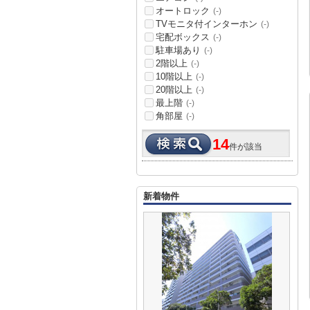
オートロック
(-)
TVモニタ付インターホン
(-)
宅配ボックス
(-)
駐車場あり
(-)
2階以上
(-)
10階以上
(-)
20階以上
(-)
最上階
(-)
角部屋
(-)
14
件が該当
新着物件