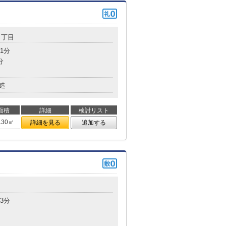
２丁目
1分
分
造
面積
詳細
検討リスト
.30㎡
詳細を見る
追加する
3分