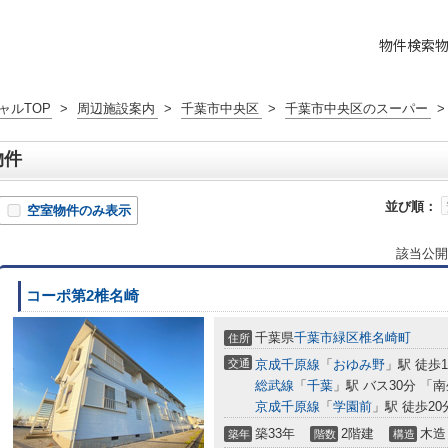
物件検索
ャルTOP
>
周辺施設案内
>
千葉市中央区
>
千葉市中央区のスーパー
>
物件
並び順：
空室物件のみ表示
該当公開
コーポ第2椎名崎
千葉県
千葉市緑区
椎名崎町
住所
交通
京成千原線
「
おゆみ野
」駅 徒歩1
総武線
「
千葉
」駅 バス30分 「
京成千原線
「
学園前
」駅 徒歩20
築33年
2階建
木造
築年
階数
構造