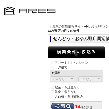
千葉県の賃貸情報サイトARESレジデンシ
ゆみ野店の近くの物件
せんどう・おゆみ野店周辺
アパート
マンション
一戸建て
▼賃料
～
敷金・保証金なし
礼金・敷引なし
共益費・管理費込み
14
件が該当