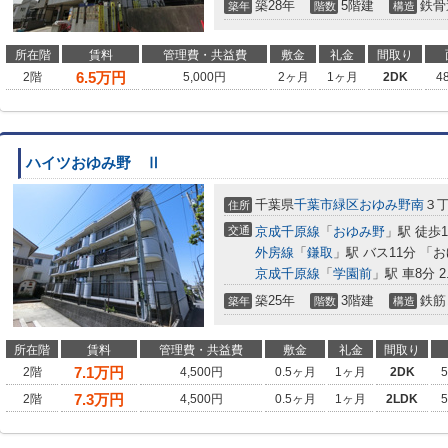
築28年
5階建
鉄骨
築年
階数
構造
所在階
賃料
管理費・共益費
敷金
礼金
間取り
6.5
万円
2階
5,000円
2ヶ月
1ヶ月
2DK
4
ハイツおゆみ野 Ⅱ
千葉県
千葉市緑区
おゆみ野南
３
住所
交通
京成千原線
「
おゆみ野
」駅 徒歩
外房線
「
鎌取
」駅 バス11分 「
京成千原線
「
学園前
」駅 車8分 2
築25年
3階建
鉄筋
築年
階数
構造
所在階
賃料
管理費・共益費
敷金
礼金
間取り
7.1
万円
2階
4,500円
0.5ヶ月
1ヶ月
2DK
7.3
万円
2階
4,500円
0.5ヶ月
1ヶ月
2LDK