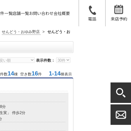
物件一覧
店舗一覧
お問い合わせ
会社概要
電話
来店予約
せんどう・おゆみ野店
>
せんどう・お
表示件数：
14
16
1-14
件数
棟 空き数
件
棟表示
8分
南生実」 停歩2分
分