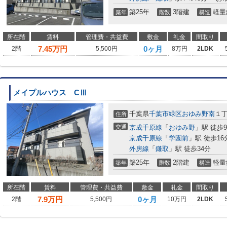
築25年
3階建
軽量
築年
階数
構造
所在階
賃料
管理費・共益費
敷金
礼金
間取り
7.45
万円
0ヶ月
2階
5,500円
8万円
2LDK
メイプルハウス CⅢ
千葉県
千葉市緑区
おゆみ野南
１
住所
交通
京成千原線
「
おゆみ野
」駅 徒歩
京成千原線
「
学園前
」駅 徒歩16
外房線
「
鎌取
」駅 徒歩34分
築25年
2階建
軽量
築年
階数
構造
所在階
賃料
管理費・共益費
敷金
礼金
間取り
7.9
万円
0ヶ月
2階
5,500円
10万円
2LDK