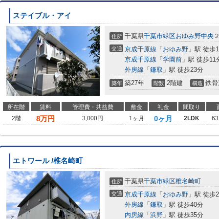
ステイブル・アイ
千葉県
千葉市緑区
おゆみ野中央
住所
交通
京成千原線
「
おゆみ野
」駅 徒歩1
京成千原線
「
学園前
」駅 徒歩11
外房線
「
鎌取
」駅 徒歩23分
築27年
2階建
鉄骨
築年
階数
構造
所在階
賃料
管理費・共益費
敷金
礼金
間取り
8
万円
0ヶ月
2階
3,000円
1ヶ月
2LDK
63
エトワール /椎名崎町
千葉県
千葉市緑区
椎名崎町
住所
交通
京成千原線
「
おゆみ野
」駅 徒歩2
外房線
「
鎌取
」駅 徒歩40分
内房線
「
浜野
」駅 徒歩35分