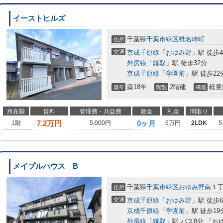
イーストヒルズ
千葉県
千葉市緑区
椎名崎町
住所
交通
京成千原線
「
おゆみ野
」駅 徒歩
外房線
「
鎌取
」駅 徒歩32分
京成千原線
「
学園前
」駅 徒歩22
築18年
2階建
軽量
築年
階数
構造
所在階
賃料
管理費・共益費
敷金
礼金
間取り
7.2
万円
0ヶ月
1階
5,000円
6万円
2LDK
5
メイプルハウス B
千葉県
千葉市緑区
おゆみ野南
１
住所
交通
京成千原線
「
おゆみ野
」駅 徒歩
京成千原線
「
学園前
」駅 徒歩19
外房線
「
鎌取
」駅 バス8分 「お