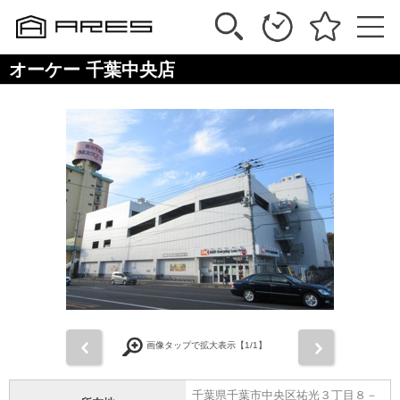
オーケー 千葉中央店
前
次
画像タップで拡大表示【
1
/1】
千葉県千葉市中央区祐光３丁目８－