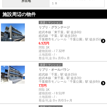
所在地
１８
施設周辺の物件
賃貸｜マンション
リブリ・グランテージ
総武本線「東千葉」駅 徒歩9分
総武線「千葉」駅 徒歩18分
千葉都市モノレール「千葉公園」駅 徒歩15分
6.5万円
間取:
1K
建物面積:
- / 7.32坪
土地面積:
- / -
敷金/礼金:
0ヶ月/0ヶ月
賃貸｜マンション
リブリ・オールパラン
総武線「千葉」駅 徒歩15分
総武本線「東千葉」駅 徒歩3分
千葉都市モノレール「千葉公園」駅 徒歩8分
7万円
間取:
1K
建物面積:
- / 8.51坪
土地面積:
- / -
敷金/礼金:
0ヶ月/0.5ヶ月