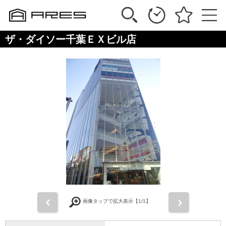
ザ・ダイソー千葉ＥＸビル店
前
次
画像タップで拡大表示【
1
/1】