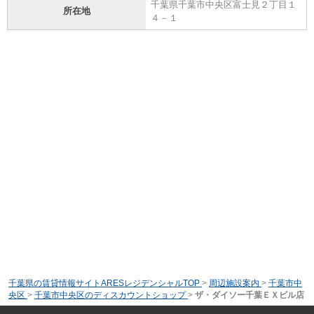
千葉県千葉市中央区富士見２丁目１
所在地
４－１
千葉県の賃貸情報サイトARESレジデンシャルTOP
>
周辺施設案内
>
千葉市中
央区
>
千葉市中央区のディスカウントショップ
>
ザ・ダイソー千葉ＥＸビル店