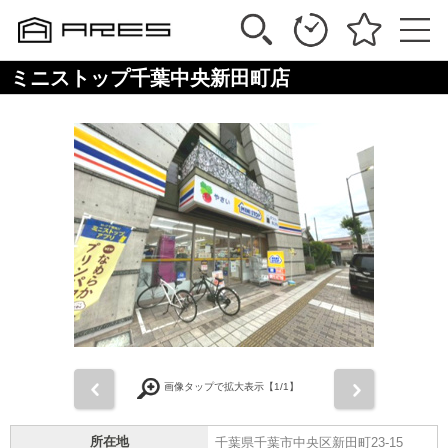
ミニストップ千葉中央新田町店
前
次
画像タップで拡大表示【
1
/1】
所在地
千葉県千葉市中央区新田町23-15