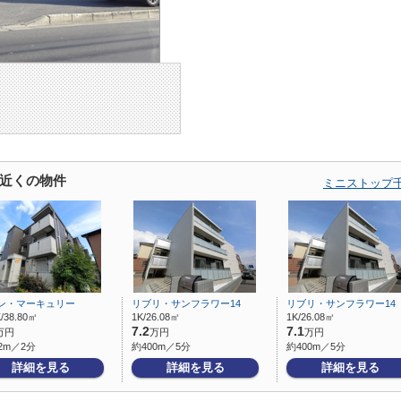
近くの物件
ミニストップ
ン・マーキュリー
リブリ・サンフラワー14
リブリ・サンフラワー14
/38.80㎡
1K/26.08㎡
1K/26.08㎡
7.2
7.1
万円
万円
万円
2m／2分
約400m／5分
約400m／5分
詳細を見る
詳細を見る
詳細を見る