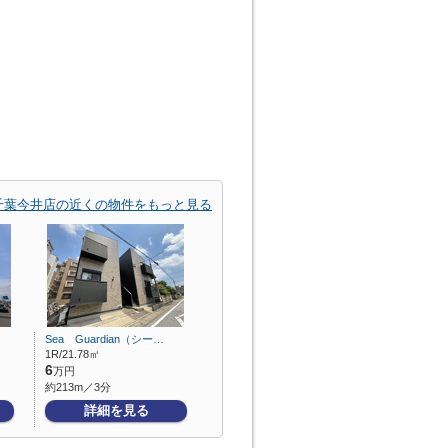
千葉今井店の近くの物件をもっと見る
Sea Guardian（シー…
1R/21.78㎡
6
万円
約213m／3分
詳細を見る