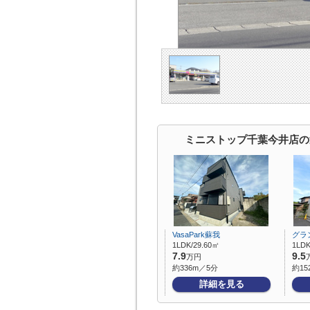
ミニストップ千葉今井店の
VasaPark蘇我
グラ
1LDK/29.60㎡
1LDK
7.9
9.5
万円
約336m／5分
約15
詳細を見る