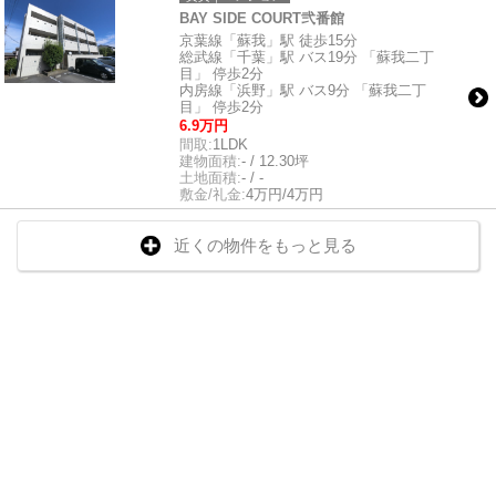
BAY SIDE COURT弐番館
京葉線「蘇我」駅 徒歩15分
総武線「千葉」駅 バス19分 「蘇我二丁
目」 停歩2分
内房線「浜野」駅 バス9分 「蘇我二丁
目」 停歩2分
6.9万円
間取:
1LDK
建物面積:
- / 12.30坪
土地面積:
- / -
敷金/礼金:
4万円/4万円
近くの物件をもっと見る