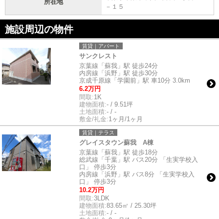
所在地
－１５
施設周辺の物件
賃貸｜アパート
サンクレスト
京葉線「蘇我」駅 徒歩24分
内房線「浜野」駅 徒歩30分
京成千原線「学園前」駅 車10分 3.0km
6.2万円
間取:
1K
建物面積:
- / 9.51坪
土地面積:
- / -
敷金/礼金:
1ヶ月/1ヶ月
賃貸｜テラス
グレイスタウン蘇我 A棟
京葉線「蘇我」駅 徒歩18分
総武線「千葉」駅 バス20分 「生実学校入
口」 停歩3分
内房線「浜野」駅 バス8分 「生実学校入
口」 停歩3分
10.2万円
間取:
3LDK
建物面積:
83.65㎡ / 25.30坪
土地面積:
- / -