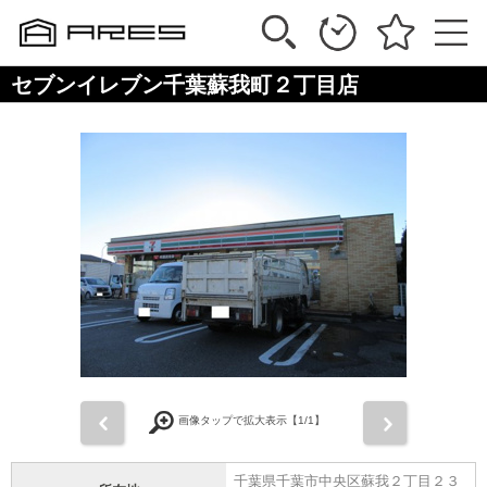
セブンイレブン千葉蘇我町２丁目店
前
次
画像タップで拡大表示【
1
/1】
千葉県千葉市中央区蘇我２丁目２３