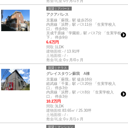
敷金/礼金:
0ヶ月/1ヶ月
賃貸｜アパート
アクアパレス
京葉線「蘇我」駅 徒歩25分
内房線「浜野」駅 バス11分 「生実学校入
口」 停歩8分
京成千原線「学園前」駅 バス7分 「生実学校
下」 停歩9分
6.6万円
間取:
1LDK
建物面積:
- / 13.91坪
土地面積:
- / -
敷金/礼金:
0ヶ月/0ヶ月
賃貸｜テラス
グレイスタウン蘇我 A棟
京葉線「蘇我」駅 徒歩18分
総武線「千葉」駅 バス20分 「生実学校入
口」 停歩3分
内房線「浜野」駅 バス8分 「生実学校入
口」 停歩3分
10.2万円
間取:
3LDK
建物面積:
83.65㎡ / 25.30坪
土地面積:
- / -
敷金/礼金:
0ヶ月/1ヶ月
賃貸｜マンション