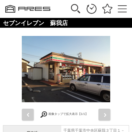
セブンイレブン 蘇我店
前
次
画像タップで拡大表示【
1
/1】
千葉県千葉市中央区蘇我３丁目１－