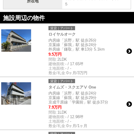
所在地
５
施設周辺の物件
賃貸｜アパート
ロイヤルオーク
内房線「浜野」駅 徒歩26分
京葉線「蘇我」駅 徒歩24分
外房線「鎌取」駅 車13分 5.1km
9.5万円
間取:
2LDK
建物面積:
- / 17.65坪
土地面積:
- / -
敷金/礼金:
0ヶ月/3万円
賃貸｜アパート
タイムズ・スクエアⅤ One
内房線「浜野」駅 徒歩24分
京葉線「蘇我」駅 徒歩29分
京成千原線「学園前」駅 徒歩37分
7.9万円
間取:
1LDK
建物面積:
- / 12.98坪
土地面積:
- / -
敷金/礼金:
0ヶ月/1ヶ月