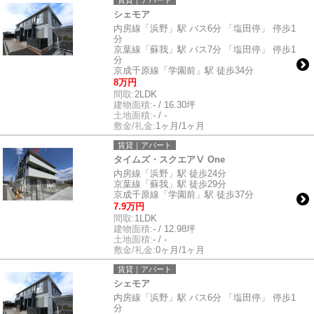
賃貸｜アパート
シェモア
内房線「浜野」駅 バス6分 「塩田停」 停歩1
分
京葉線「蘇我」駅 バス7分 「塩田停」 停歩1
分
京成千原線「学園前」駅 徒歩34分
8万円
間取:
2LDK
建物面積:
- / 16.30坪
土地面積:
- / -
敷金/礼金:
1ヶ月/1ヶ月
賃貸｜アパート
タイムズ・スクエアⅤ One
内房線「浜野」駅 徒歩24分
京葉線「蘇我」駅 徒歩29分
京成千原線「学園前」駅 徒歩37分
7.9万円
間取:
1LDK
建物面積:
- / 12.98坪
土地面積:
- / -
敷金/礼金:
0ヶ月/1ヶ月
賃貸｜アパート
シェモア
内房線「浜野」駅 バス6分 「塩田停」 停歩1
分