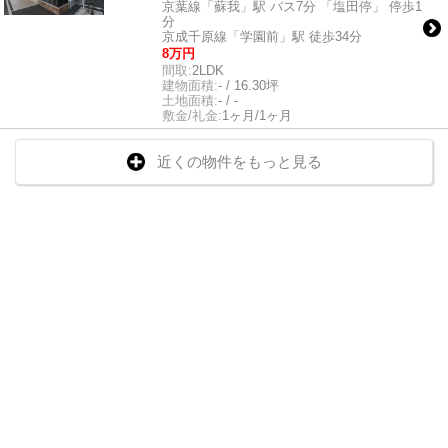
京葉線「蘇我」駅 バス7分 「塩田停」 停歩1
分
京成千原線「学園前」駅 徒歩34分
8万円
間取:
2LDK
建物面積:
- / 16.30坪
土地面積:
- / -
敷金/礼金:
1ヶ月/1ヶ月
近くの物件をもっと見る