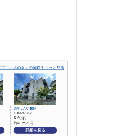
北二丁目店の近くの物件をもっと見る
DAHLIA CHIBA
1DK/24.68㎡
6.9
万円
約419m／6分
詳細を見る