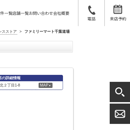
物件一覧
店舗一覧
お問い合わせ
会社概要
電話
来店予約
ンスストア
>
ファミリーマート千葉道場
店の詳細情報
２丁目1-8
MAP
▼