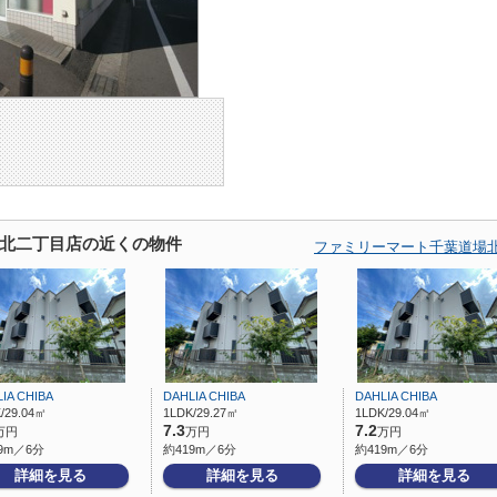
北二丁目店の近くの物件
ファミリーマート千葉道場
IA CHIBA
DAHLIA CHIBA
DAHLIA CHIBA
/29.04㎡
1LDK/29.27㎡
1LDK/29.04㎡
7.3
7.2
万円
万円
万円
9m／6分
約419m／6分
約419m／6分
詳細を見る
詳細を見る
詳細を見る