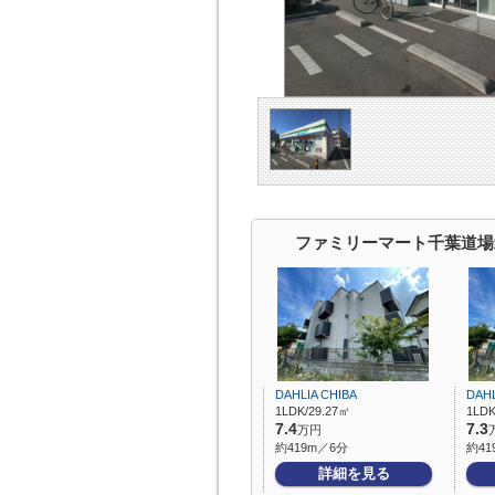
ファミリーマート千葉道場
DAHLIA CHIBA
DAHL
1LDK/29.27㎡
1LDK
7.4
7.3
万円
約419m／6分
約41
詳細を見る