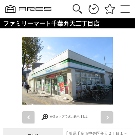
ファミリーマート千葉弁天二丁目店
前
次
画像タップで拡大表示【
1
/1】
千葉県千葉市中央区弁天２丁目１－