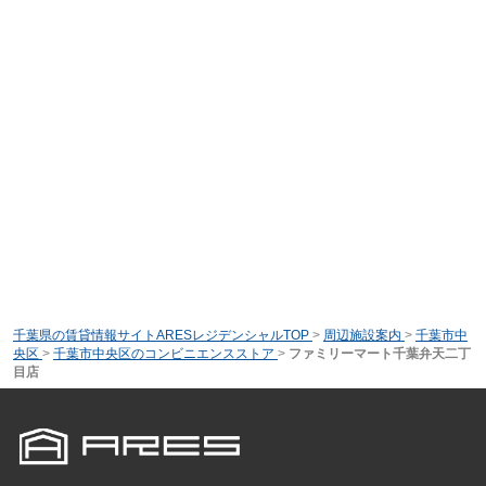
千葉県の賃貸情報サイトARESレジデンシャルTOP
>
周辺施設案内
>
千葉市中
央区
>
千葉市中央区のコンビニエンスストア
>
ファミリーマート千葉弁天二丁
目店