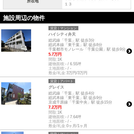
所在地
１３
施設周辺の物件
賃貸｜マンション
ハイシティ弁天
総武線「千葉」駅 徒歩3分
総武本線「東千葉」駅 徒歩8分
千葉都市モノレール「千葉公園」駅 徒歩9分
5.7万円
間取:
1K
建物面積:
- / 6.55坪
土地面積:
- / -
敷金/礼金:
3万円/3万円
賃貸｜アパート
グレイス
総武線「千葉」駅 徒歩4分
総武本線「東千葉」駅 徒歩9分
京成千原線「千葉中央」駅 徒歩15分
7.2万円
間取:
1K
建物面積:
- / 7.64坪
土地面積:
- / -
敷金/礼金:
0ヶ月/1ヶ月